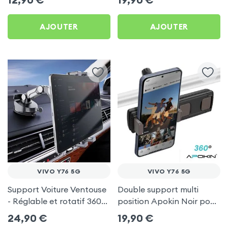
AJOUTER
AJOUTER
VIVO Y76 5G
VIVO Y76 5G
Support Voiture Ventouse
Double support multi
- Réglable et rotatif 360°
position Apokin Noir pour
pour Vivo Y76 5G
Vivo Y76 5G
24,90
€
19,90
€