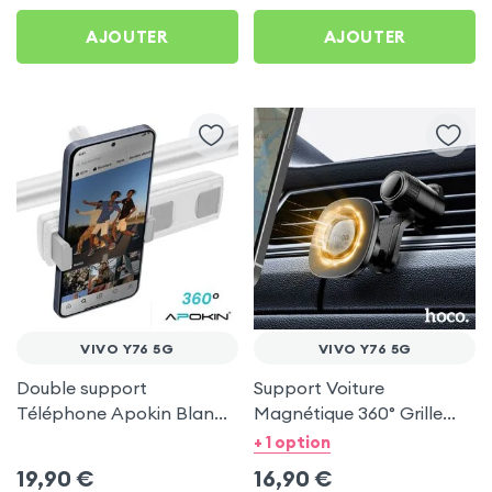
AJOUTER
AJOUTER
VIVO Y76 5G
VIVO Y76 5G
Double support
Support Voiture
Téléphone Apokin Blanc
Magnétique 360° Grille
pour Tiktok, Insta,
d'aération Hoco pour Vivo
+ 1 option
Snapchat, Youtube, Vlog
Y76 5G
19,90
€
16,90
€
et Twitch