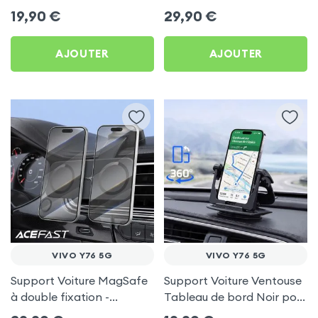
frigo pour Vivo Y76 5G
Porte-gobelet pour Vivo
19,90
€
29,90
€
Y76 5G
AJOUTER
AJOUTER
VIVO Y76 5G
VIVO Y76 5G
Support Voiture MagSafe
Support Voiture Ventouse
à double fixation -
Tableau de bord Noir pour
Acefast pour Vivo Y76 5G
Vivo Y76 5G