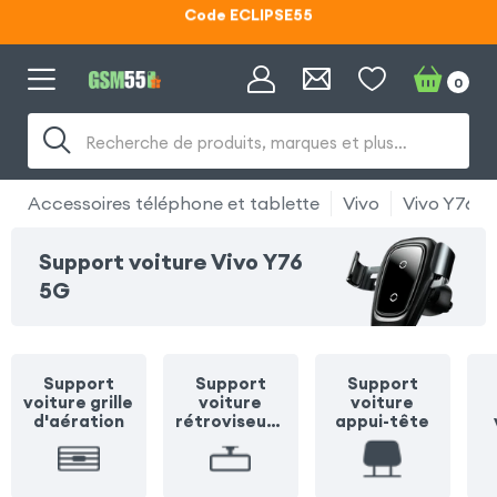
Lunettes d'éclipse OFFERTES
Code ECLIPSE55
0
Recherche de produits, marques et plus…
Accessoires téléphone et tablette
Vivo
Vivo Y76 5
Support voiture Vivo Y76
5G
Support
Support
Support
voiture grille
voiture
voiture
d'aération
rétroviseur /
appui-tête
pare soleil