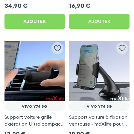
Vivo Y76 5G
Vivo Y76 5G
34,90
€
16,90
€
AJOUTER
AJOUTER
VIVO Y76 5G
VIVO Y76 5G
Support voiture grille
Support voiture à fixation
d'aération Ultra compact
ventouse - maXlife pour
pour Vivo Y76 5G
Vivo Y76 5G
12,90
€
19,90
€