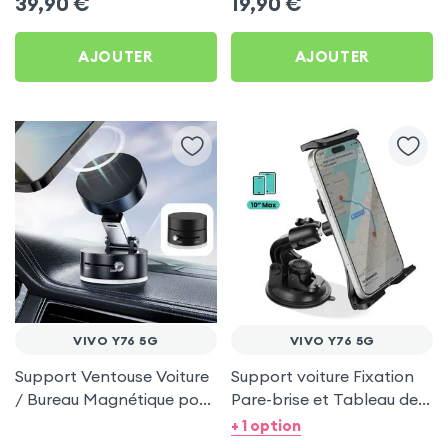
39,90
€
19,90
€
AJOUTER
AJOUTER
VIVO Y76 5G
VIVO Y76 5G
Support Ventouse Voiture
Support voiture Fixation
/ Bureau Magnétique pour
Pare-brise et Tableau de
Vivo Y76 5G
bord pour Vivo Y76 5G
+ 1 option