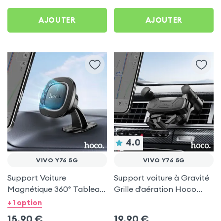
AJOUTER
AJOUTER
4.0
VIVO Y76 5G
VIVO Y76 5G
Support Voiture
Support voiture à Gravité
Magnétique 360° Tableau
Grille d'aération Hoco
de bord Hoco pour Vivo
Noir pour Vivo Y76 5G
+ 1 option
Y76 5G
15,90
€
19,90
€