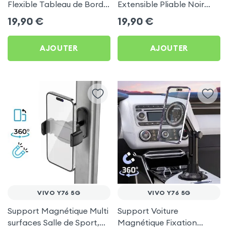
Flexible Tableau de Bord
Extensible Pliable Noir
et Écran central pour Vivo
Carbone pour Vivo Y76
19,90
€
19,90
€
Y76 5G
5G
AJOUTER
AJOUTER
VIVO Y76 5G
VIVO Y76 5G
Support Magnétique Multi
Support Voiture
surfaces Salle de Sport,
Magnétique Fixation