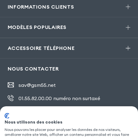
INFORMATIONS CLIENTS
MODÈLES POPULAIRES
ACCESSOIRE TÉLÉPHONE
NOUS CONTACTER
sav@gsm55.net
01.55.82.00.00
numéro non surtaxé
30, bis rue Girard
,
93100 Montreuil
Nous utilisons des cookies
Nous pouvons les placer pour analyser les données de nos visiteurs,
SUIVEZ NOUS
améliorer notre site Web, afficher un contenu personnalisé et vous faire