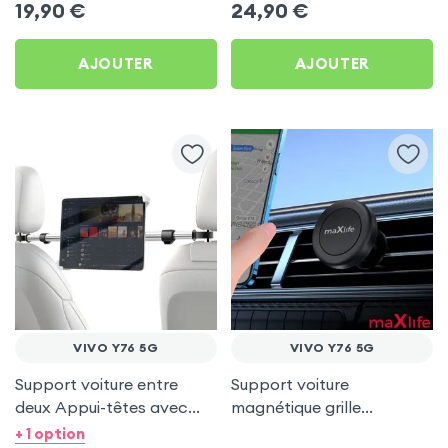
19,90
€
24,90
€
AJOUTER
AJOUTER
VIVO Y76 5G
VIVO Y76 5G
Support voiture entre
Support voiture
deux Appui-têtes avec
magnétique grille
Tête rotative à 360° pour
d'aération - maXlife pour
+ 1 option