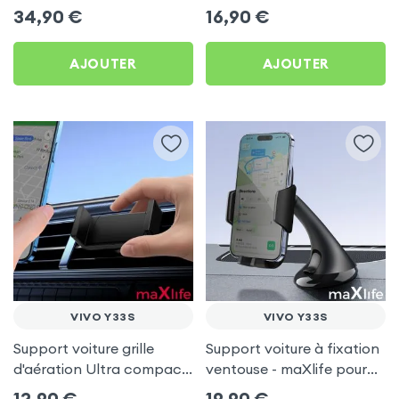
Vivo Y33s
Vivo Y33s
34,90
€
16,90
€
AJOUTER
AJOUTER
VIVO Y33S
VIVO Y33S
Support voiture grille
Support voiture à fixation
d'aération Ultra compact
ventouse - maXlife pour
pour Vivo Y33s
Vivo Y33s
12,90
€
19,90
€