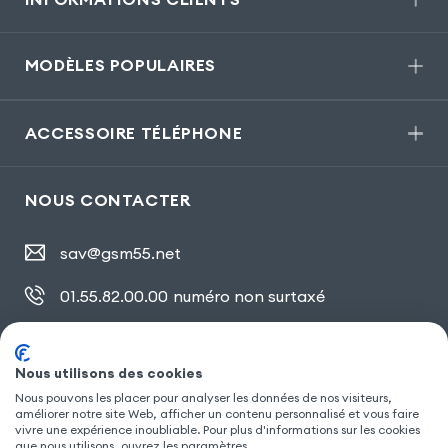
MODÈLES POPULAIRES
ACCESSOIRE TÉLÉPHONE
NOUS CONTACTER
sav@gsm55.net
01.55.82.00.00
numéro non surtaxé
30, bis rue Girard
,
93100 Montreuil
Nous utilisons des cookies
Nous pouvons les placer pour analyser les données de nos visiteurs,
SUIVEZ NOUS
améliorer notre site Web, afficher un contenu personnalisé et vous faire
vivre une expérience inoubliable. Pour plus d'informations sur les cookies
que nous utilisons, ouvrez les paramètres.