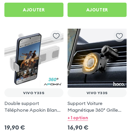
AJOUTER
AJOUTER
VIVO Y33S
VIVO Y33S
Double support
Support Voiture
Téléphone Apokin Blanc
Magnétique 360° Grille
pour Tiktok, Insta,
d'aération Hoco pour Vivo
+ 1 option
Snapchat, Youtube, Vlog
Y33s
19,90
€
16,90
€
et Twitch