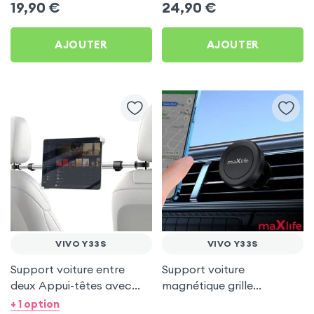
19,90
€
24,90
€
AJOUTER
AJOUTER
VIVO Y33S
VIVO Y33S
Support voiture entre
Support voiture
deux Appui-têtes avec
magnétique grille
Tête rotative à 360° pour
d'aération - maXlife pour
+ 1 option