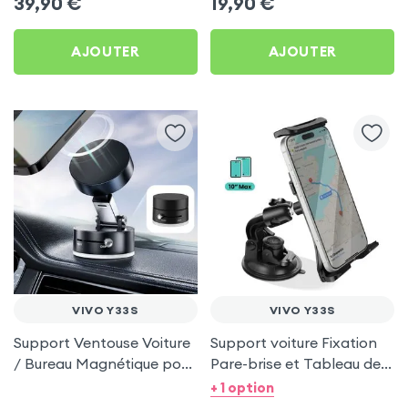
39,90
€
19,90
€
AJOUTER
AJOUTER
VIVO Y33S
VIVO Y33S
Support Ventouse Voiture
Support voiture Fixation
/ Bureau Magnétique pour
Pare-brise et Tableau de
Vivo Y33s
bord pour Vivo Y33s
+ 1 option