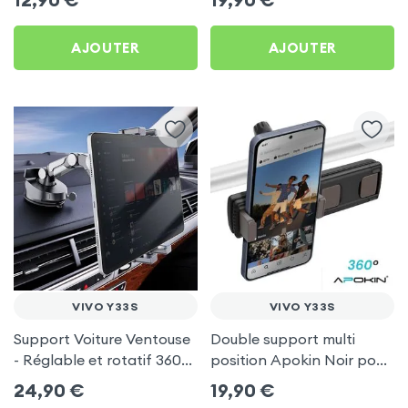
AJOUTER
AJOUTER
VIVO Y33S
VIVO Y33S
Support Voiture Ventouse
Double support multi
- Réglable et rotatif 360°
position Apokin Noir pour
pour Vivo Y33s
Vivo Y33s
24,90
€
19,90
€