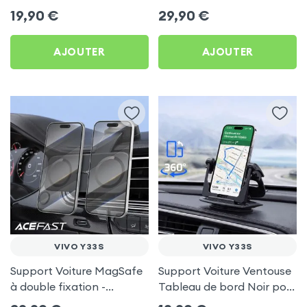
frigo pour Vivo Y33s
Porte-gobelet pour Vivo
19,90
€
29,90
€
Y33s
AJOUTER
AJOUTER
VIVO Y33S
VIVO Y33S
Support Voiture MagSafe
Support Voiture Ventouse
à double fixation -
Tableau de bord Noir pour
Acefast pour Vivo Y33s
Vivo Y33s