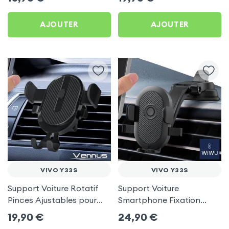
AJOUTER
AJOUTER
VIVO Y33S
VIVO Y33S
Support Voiture Rotatif
Support Voiture
Pinces Ajustables pour
Smartphone Fixation
Vivo Y33s
Ventouse Noir, Wiwu pour
19,90
€
24,90
€
Vivo Y33s