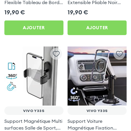
Flexible Tableau de Bord
Extensible Pliable Noir
et Écran central pour Vivo
Carbone pour Vivo Y33s
19,90
€
19,90
€
Y33s
AJOUTER
AJOUTER
VIVO Y33S
VIVO Y33S
Support Magnétique Multi
Support Voiture
surfaces Salle de Sport,
Magnétique Fixation