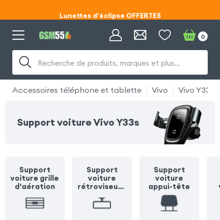
Lunettes d'éclipse OFFERTES
Code ECLIPSE55
0
Lunettes d'éclipse OFFERTES
Recherche de produits, marques et plus…
Code ECLIPSE55
Accessoires téléphone et tablette
Vivo
Vivo Y33s
Support voiture Vivo Y33s
Support
Support
Support
voiture grille
voiture
voiture
d'aération
rétroviseur /
appui-tête
pare soleil