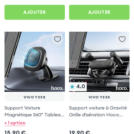
AJOUTER
AJOUTER
4.0
VIVO Y33S
VIVO Y33S
Support Voiture
Support voiture à Gravité
Magnétique 360° Tableau
Grille d'aération Hoco
de bord Hoco pour Vivo
Noir pour Vivo Y33s
+ 1 option
Y33s
15,90
€
19,90
€