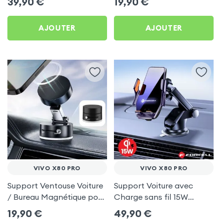
39,90
€
19,90
€
Pro
AJOUTER
AJOUTER
VIVO X80 PRO
VIVO X80 PRO
Support Ventouse Voiture
Support Voiture avec
/ Bureau Magnétique pour
Charge sans fil 15W
Vivo X80 Pro
Forcell pour Vivo X80 Pro
19,90
€
49,90
€