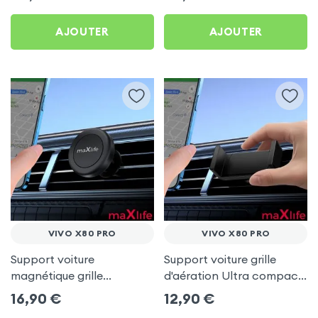
AJOUTER
AJOUTER
VIVO X80 PRO
VIVO X80 PRO
Support voiture
Support voiture grille
magnétique grille
d'aération Ultra compact
d'aération - maXlife pour
pour Vivo X80 Pro
16,90
€
12,90
€
Vivo X80 Pro