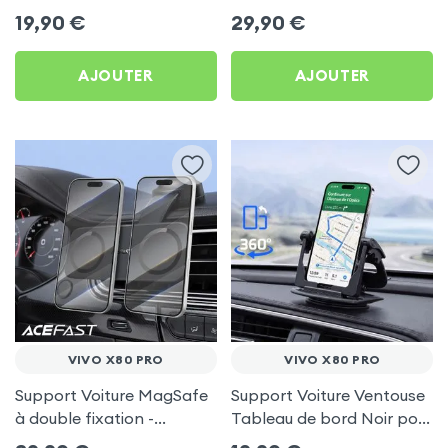
frigo pour Vivo X80 Pro
Porte-gobelet pour Vivo
19,90
€
29,90
€
X80 Pro
AJOUTER
AJOUTER
VIVO X80 PRO
VIVO X80 PRO
Support Voiture MagSafe
Support Voiture Ventouse
à double fixation -
Tableau de bord Noir pour
Acefast pour Vivo X80
Vivo X80 Pro