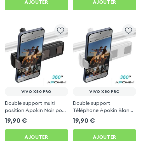
AJOUTER
AJOUTER
VIVO X80 PRO
VIVO X80 PRO
Double support multi
Double support
position Apokin Noir pour
Téléphone Apokin Blanc
Vivo X80 Pro
pour Tiktok, Insta,
19,90
€
19,90
€
Snapchat, Youtube, Vlog
et Twitch
AJOUTER
AJOUTER