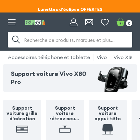
Lunettes d'éclipse OFFERTES
Code ECLIPSE55
0
Lunettes d'éclipse OFFERTES
Recherche de produits, marques et plus…
Code ECLIPSE55
Accessoires téléphone et tablette
Vivo
Vivo X80 P
Support voiture Vivo X80
Pro
Support
Support
Support
voiture grille
voiture
voiture
d'aération
rétroviseur /
appui-tête
pare soleil