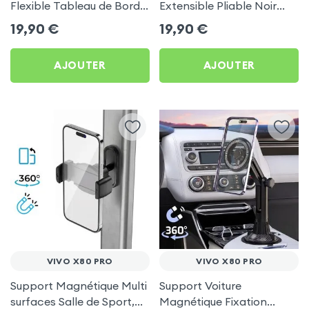
Flexible Tableau de Bord
Extensible Pliable Noir
et Écran central pour Vivo
Carbone pour Vivo X80
19,90
€
19,90
€
X80 Pro
Pro
AJOUTER
AJOUTER
VIVO X80 PRO
VIVO X80 PRO
Support Magnétique Multi
Support Voiture
surfaces Salle de Sport,
Magnétique Fixation