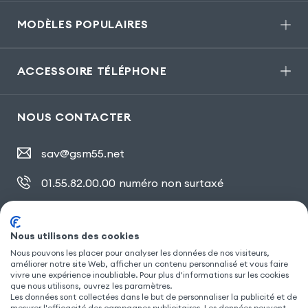
MODÈLES POPULAIRES
ACCESSOIRE TÉLÉPHONE
NOUS CONTACTER
sav@gsm55.net
01.55.82.00.00
numéro non surtaxé
30, bis rue Girard
,
93100 Montreuil
Nous utilisons des cookies
Nous pouvons les placer pour analyser les données de nos visiteurs,
SUIVEZ NOUS
améliorer notre site Web, afficher un contenu personnalisé et vous faire
vivre une expérience inoubliable. Pour plus d'informations sur les cookies
que nous utilisons, ouvrez les paramètres.
Les données sont collectées dans le but de personnaliser la publicité et de
mesurer l'efficacité des campagnes publicitaires. Les données peuvent