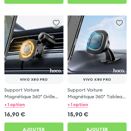
VIVO X80 PRO
VIVO X80 PRO
Support Voiture
Support Voiture
Magnétique 360° Grille
Magnétique 360° Tableau
d'aération Hoco pour Vivo
de bord Hoco pour Vivo
+ 1 option
+ 1 option
X80 Pro
X80 Pro
16,90
€
15,90
€
AJOUTER
AJOUTER