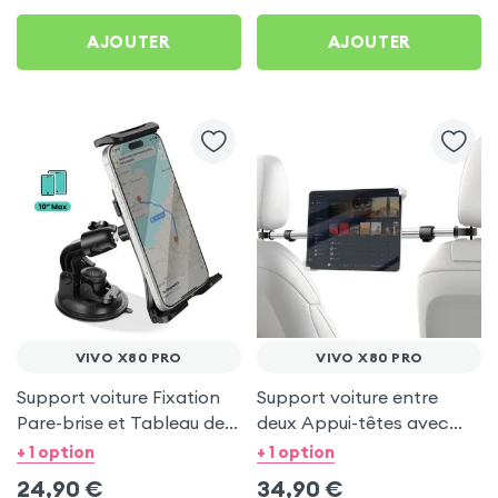
AJOUTER
AJOUTER
VIVO X80 PRO
VIVO X80 PRO
Support voiture Fixation
Support voiture entre
Pare-brise et Tableau de
deux Appui-têtes avec
bord pour Vivo X80 Pro
Tête rotative à 360° pour
+ 1 option
+ 1 option
Vivo X80 Pro
24,90
€
34,90
€