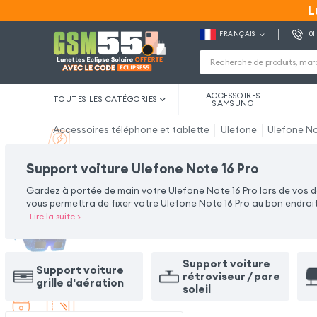
L
L
FRANÇAIS
01
ACCESSOIRES
TOUTES LES CATÉGORIES
SAMSUNG
Accessoires téléphone et tablette
Ulefone
Ulefone No
Support voiture Ulefone Note 16 Pro
Gardez à portée de main votre Ulefone Note 16 Pro lors de vos 
vous permettra de fixer votre Ulefone Note 16 Pro au bon endro
Lire la suite
>
Support voiture
Support voiture
rétroviseur / pare
grille d'aération
soleil