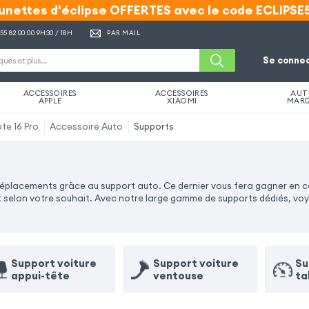
unettes d'éclipse OFFERTES avec le code ECLIPSE
unettes d'éclipse OFFERTES avec le code ECLIPSE
 55 82 00 00
9H30 / 18H
PAR MAIL
Se connec
ACCESSOIRES
ACCESSOIRES
AUT
APPLE
XIAOMI
MAR
te 16 Pro
Accessoire Auto
Supports
déplacements grâce au support auto. Ce dernier vous fera gagner en co
it selon votre souhait. Avec notre large gamme de supports dédiés, vo
Support voiture
Support voiture
Su
appui-tête
ventouse
ta