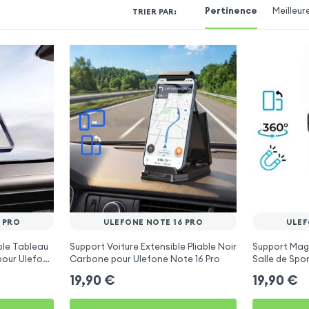
Pertinence
Meilleur
TRIER PAR
:
 PRO
ULEFONE NOTE 16 PRO
ULEF
ble Tableau
Support Voiture Extensible Pliable Noir
Support Magn
pour Ulefone
Carbone pour Ulefone Note 16 Pro
Salle de Spor
Note 16 Pro
19,90
€
19,90
€