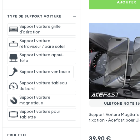
AJOUTER
TYPE DE SUPPORT VOITURE
Support voiture grille
d'aération
Support voiture
rétroviseur / pare soleil
Support voiture appui-
tête
Support voiture ventouse
Support voiture tableau
de bord
Support voiture
magnetique
ULEFONE NOTE 16
Support voiture pour
Support Voiture MagSafe
tablette
fixation - Acefast pour 
16 Pro
PRIX TTC
39,90
€