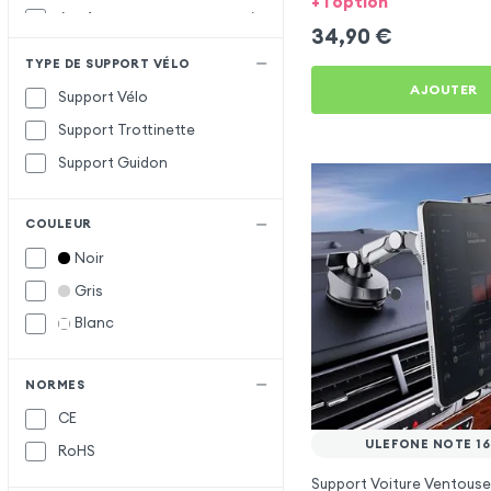
+ 1 option
Acefast
A
34,90
€
Apokin
TYPE DE SUPPORT VÉLO
Baseus
B
AJOUTER
Support Vélo
Belkin
Support Trottinette
Forcell
F
Support Guidon
Hoco
H
COULEUR
Maxlife
M
Noir
Vennus
V
Gris
wiwu
W
Blanc
XO
X
NORMES
CE
ULEFONE NOTE 16
RoHS
Support Voiture Ventouse