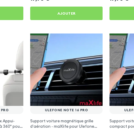
AJOUTER
 PRO
ULEFONE NOTE 16 PRO
ULEF
x Appui-
Support voiture magnétique grille
Support voitu
à 360° pour
d'aération - maXlife pour Ulefone
compact pou
Note 16 Pro