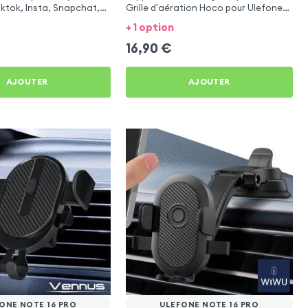
iktok, Insta, Snapchat,
Grille d'aération Hoco pour Ulefone
g et Twitch
Note 16 Pro
+ 1 option
16,90
€
AJOUTER
AJOUTER
ONE NOTE 16 PRO
ULEFONE NOTE 16 PRO