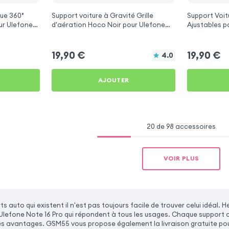
ue 360°
Support voiture à Gravité Grille
Support Voit
ur Ulefone
d'aération Hoco Noir pour Ulefone
Aj
Note 16 Pro
19,90
€
19,90
€
4.0
AJOUTER
20 de 98 accessoires
VOIR PLUS
ts auto qui existent il n'est pas toujours facile de trouver celui idé
Ulefone Note 16 Pro qui répondent à tous les usages. Chaque support 
es avantages. GSM55 vous propose également la livraison gratuite pou