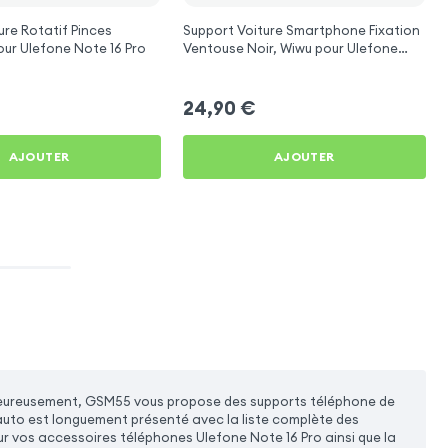
ure Rotatif Pinces
Support Voiture Smartphone Fixation
ustables pour Ulefone Note 16 Pro
Ventouse Noir, Wiwu pour Ulefone
Note 16 Pro
24,90
€
AJOUTER
AJOUTER
al. Heureusement, GSM55 vous propose des supports téléphone de
auto est longuement présenté avec la liste complète des
r vos accessoires téléphones Ulefone Note 16 Pro ainsi que la