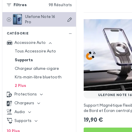
Filtres
98
Résultats
Ulefone Note 16
Pro
CATÉGORIE
Accessoire Auto
Tous Accessoire Auto
Supports
Chargeur allume-cigare
Kits-main-libre bluetooth
2
Plus
Protections
ULEFONE NOTE 16
Chargeurs
Support Magnétique Flexi
de Bord et Écran central 
Audio
Note 16 Pro
19,90
€
Supports
10
Plus