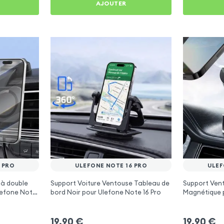
AJOUTER
 PRO
ULEFONE NOTE 16 PRO
ULEF
 à double
Support Voiture Ventouse Tableau de
Support Vent
Ulefone Note
bord Noir pour Ulefone Note 16 Pro
Magnétique p
19,90
€
19,90
€