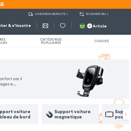
55
55
LIVRAISON GRATUITE
ECHANGE 30J
ter & s'inscrire
Article
0
RES
CATÉGORIES
COQUES
QUES
POPULAIRES
nfort car il
yagez e
...
pport voiture
Support voiture
Suppor
bleau de bord
magnetique
pour t