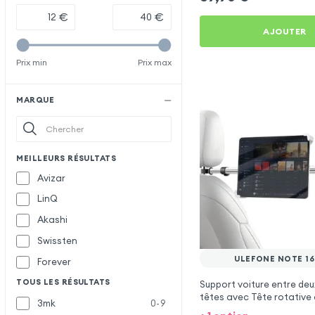
€
€
AJOUTER
Prix min
Prix max
MARQUE
MEILLEURS RÉSULTATS
Avizar
LinQ
Akashi
Swissten
ULEFONE NOTE 16
Forever
TOUS LES RÉSULTATS
Support voiture entre deu
têtes avec Tête rotative 
3mk
0-9
Ulefone Note 16 Pro