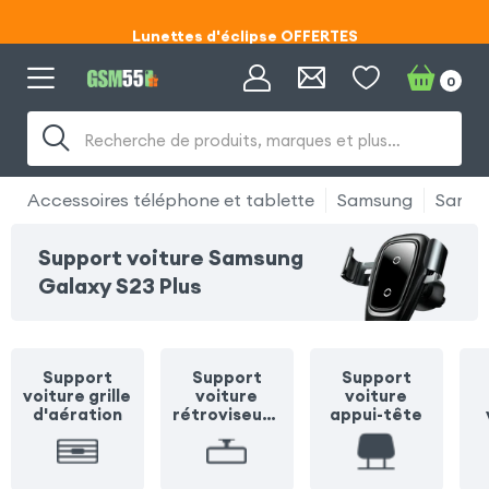
Lunettes d'éclipse OFFERTES
Code ECLIPSE55
0
Lunettes d'éclipse OFFERTES
Recherche de produits, marques et plus…
Code ECLIPSE55
Accessoires téléphone et tablette
Samsung
Samsu
Support voiture Samsung
Galaxy S23 Plus
Support
Support
Support
voiture grille
voiture
voiture
d'aération
rétroviseur /
appui-tête
pare soleil