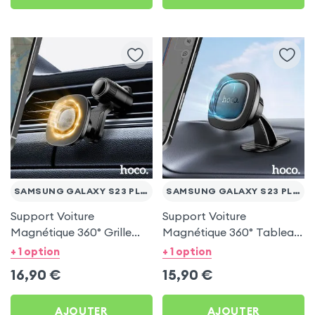
SAMSUNG GALAXY S23 PLUS
SAMSUNG GALAXY S23 PLUS
Support Voiture
Support Voiture
Magnétique 360° Grille
Magnétique 360° Tableau
d'aération Hoco pour
de bord Hoco pour
+ 1 option
+ 1 option
Samsung Galaxy S23 Plus
Samsung Galaxy S23 Plus
16,90
€
15,90
€
AJOUTER
AJOUTER