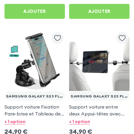
AJOUTER
AJOUTER
SAMSUNG GALAXY S23 PLUS
SAMSUNG GALAXY S23 PLUS
Support voiture Fixation
Support voiture entre
Pare-brise et Tableau de
deux Appui-têtes avec
bord pour Samsung
Tête rotative à 360° pour
+ 1 option
+ 1 option
Galaxy S23 Plus
Samsung Galaxy S23 Plus
24,90
€
34,90
€