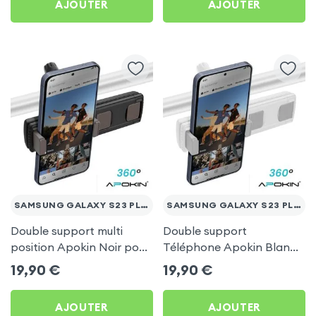
AJOUTER
AJOUTER
SAMSUNG GALAXY S23 PLUS
SAMSUNG GALAXY S23 PLUS
Double support multi
Double support
position Apokin Noir pour
Téléphone Apokin Blanc
Samsung Galaxy S23 Plus
pour Tiktok, Insta,
19,90
€
19,90
€
Snapchat, Youtube, Vlog
et Twitch
AJOUTER
AJOUTER