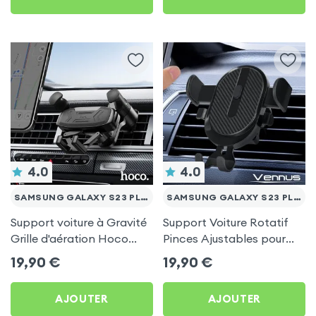
4.0
4.0
SAMSUNG GALAXY S23 PLUS
SAMSUNG GALAXY S23 PLUS
Support voiture à Gravité
Support Voiture Rotatif
Grille d'aération Hoco
Pinces Ajustables pour
Noir pour Samsung
Samsung Galaxy S23 Plus
19,90
€
19,90
€
Galaxy S23 Plus
AJOUTER
AJOUTER