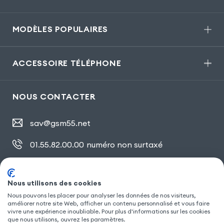
MODÈLES POPULAIRES
ACCESSOIRE TÉLÉPHONE
NOUS CONTACTER
sav@gsm55.net
01.55.82.00.00
numéro non surtaxé
30, bis rue Girard
,
93100 Montreuil
Nous utilisons des cookies
Nous pouvons les placer pour analyser les données de nos visiteurs,
SUIVEZ NOUS
améliorer notre site Web, afficher un contenu personnalisé et vous faire
vivre une expérience inoubliable. Pour plus d'informations sur les cookies
que nous utilisons, ouvrez les paramètres.