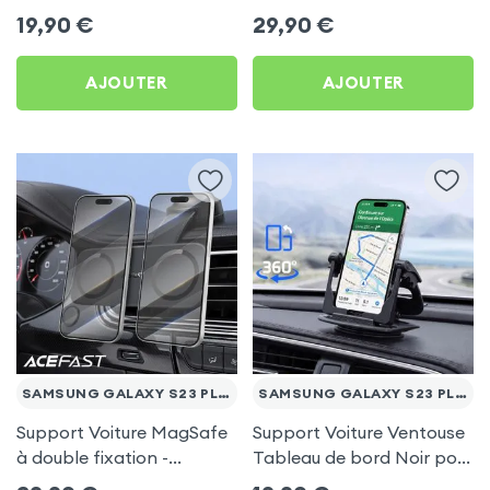
frigo pour Samsung
Porte-gobelet pour
19,90
€
29,90
€
Galaxy S23 Plus
Samsung Galaxy S23 Plus
AJOUTER
AJOUTER
SAMSUNG GALAXY S23 PLUS
SAMSUNG GALAXY S23 PLUS
Support Voiture MagSafe
Support Voiture Ventouse
à double fixation -
Tableau de bord Noir pour
Acefast pour Samsung
Samsung Galaxy S23 Plus