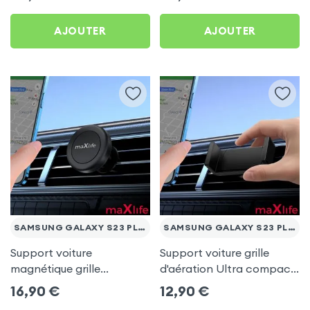
AJOUTER
AJOUTER
SAMSUNG GALAXY S23 PLUS
SAMSUNG GALAXY S23 PLUS
Support voiture
Support voiture grille
magnétique grille
d'aération Ultra compact
d'aération - maXlife pour
pour Samsung Galaxy S23
16,90
€
12,90
€
Samsung Galaxy S23 Plus
Plus