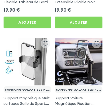
Flexible Tableau de Bord
Extensible Pliable Noir
et Écran central pour
Carbone pour Samsung
19,90
€
19,90
€
Samsung Galaxy S23 Plus
Galaxy S23 Plus
AJOUTER
AJOUTER
SAMSUNG GALAXY S23 PLUS
SAMSUNG GALAXY S23 PLUS
Support Magnétique Multi
Support Voiture
surfaces Salle de Sport,
Magnétique Fixation