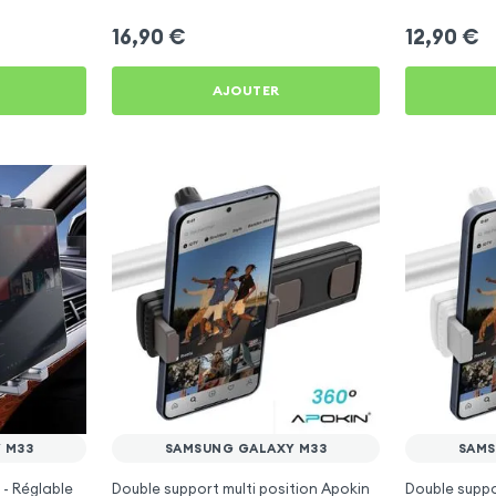
16,90
€
12,90
€
AJOUTER
 M33
SAMSUNG GALAXY M33
SAMS
 - Réglable
Double support multi position Apokin
Double supp