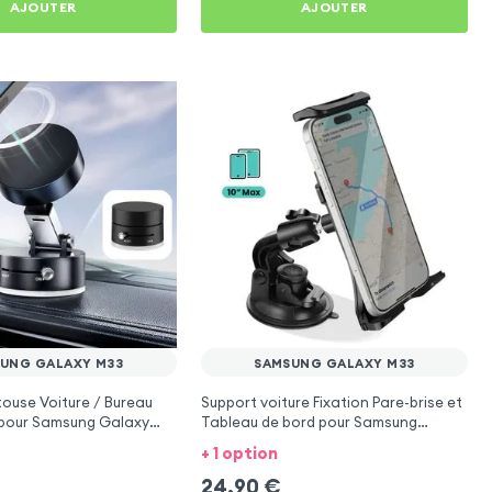
AJOUTER
AJOUTER
UNG GALAXY M33
SAMSUNG GALAXY M33
ouse Voiture / Bureau
Support voiture Fixation Pare-brise et
pour Samsung Galaxy
Tableau de bord pour Samsung
Galaxy M33
+ 1 option
24,90
€