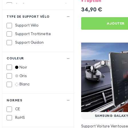
+ 1 option
Acefast
A
34,90
€
Apokin
TYPE DE SUPPORT VÉLO
Baseus
B
AJOUTER
Support Vélo
Belkin
Support Trottinette
Forcell
F
Support Guidon
Hoco
H
COULEUR
Maxlife
M
Noir
Vennus
V
Gris
wiwu
W
Blanc
XO
X
NORMES
CE
SAMSUNG GALAXY
RoHS
Support Voiture Ventouse