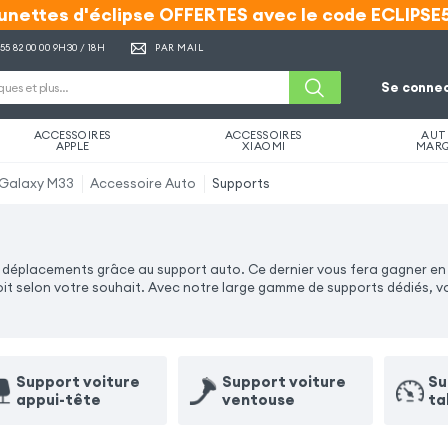
unettes d'éclipse OFFERTES avec le code ECLIPSE
unettes d'éclipse OFFERTES avec le code ECLIPSE
 55 82 00 00
9H30 / 18H
PAR MAIL
Se connec
ACCESSOIRES
ACCESSOIRES
AUT
APPLE
XIAOMI
MAR
Galaxy M33
Accessoire Auto
Supports
déplacements grâce au support auto. Ce dernier vous fera gagner en c
it selon votre souhait. Avec notre large gamme de supports dédiés, 
Support voiture
Support voiture
Su
appui-tête
ventouse
ta