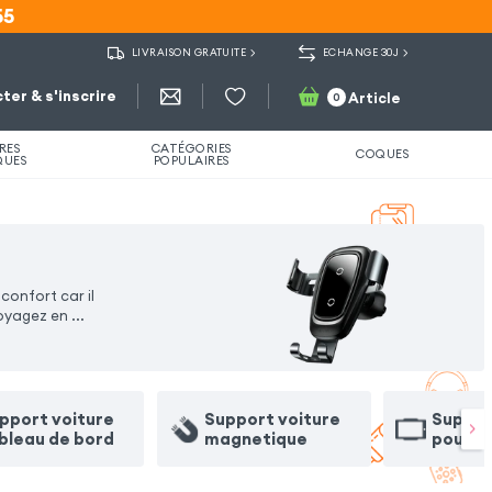
55
55
LIVRAISON GRATUITE
ECHANGE 30J
ter & s'inscrire
Article
0
RES
CATÉGORIES
COQUES
QUES
POPULAIRES
onfort car il
voyagez en
...
pport voiture
Support voiture
Suppor
bleau de bord
magnetique
pour t