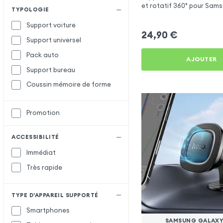
et rotatif 360° pour Sam
TYPOLOGIE
M33
Support voiture
24,90
€
Support universel
Pack auto
AJOUTER
Support bureau
Coussin mémoire de forme
Promotion
ACCESSIBILITÉ
Immédiat
Très rapide
TYPE D'APPAREIL SUPPORTÉ
Smartphones
SAMSUNG GALAXY