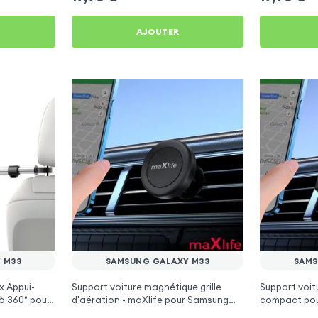
AJOUTER
 M33
SAMSUNG GALAXY M33
SAMS
x Appui-
Support voiture magnétique grille
Support voitu
à 360° pour
d'aération - maXlife pour Samsung
compact pou
Galaxy M33