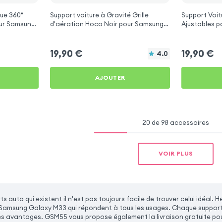
ue 360°
Support voiture à Gravité Grille
Support Voit
ur Samsung
d'aération Hoco Noir pour Samsung
Aj
Galaxy M33
19,90
€
19,90
€
4.0
AJOUTER
20 de 98 accessoires
VOIR PLUS
ts auto qui existent il n'est pas toujours facile de trouver celui idé
Samsung Galaxy M33 qui répondent à tous les usages. Chaque support
es avantages. GSM55 vous propose également la livraison gratuite p