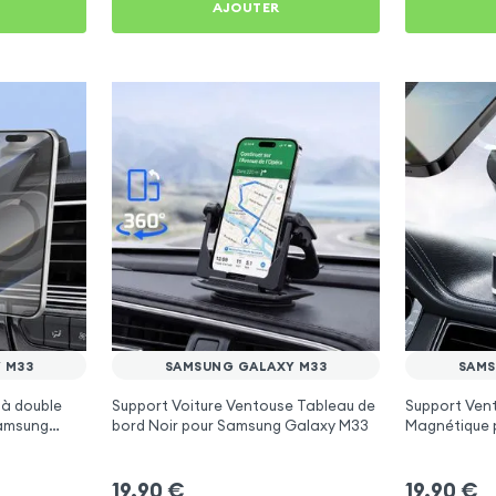
AJOUTER
 M33
SAMSUNG GALAXY M33
SAMS
 à double
Support Voiture Ventouse Tableau de
Support Vent
Samsung
bord Noir pour Samsung Galaxy M33
Magnétique 
M33
19,90
€
19,90
€