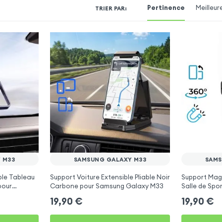
Pertinence
Meilleur
TRIER PAR
:
 M33
SAMSUNG GALAXY M33
SAMS
ble Tableau
Support Voiture Extensible Pliable Noir
Support Magn
pour
Carbone pour Samsung Galaxy M33
Salle de Spo
Galaxy M33
19,90
€
19,90
€