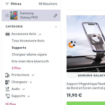
Filtres
98
Résultats
Samsung
Galaxy M33
CATÉGORIE
Accessoire Auto
Tous Accessoire Auto
Supports
Chargeur allume-cigare
Kits-main-libre bluetooth
2
Plus
Protections
SAMSUNG GALAXY
Chargeurs
Support Magnétique Flexi
de Bord et Écran central 
Audio
Samsung Galaxy M33
19,90
€
Supports
10
Plus