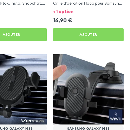
iktok, Insta, Snapchat,
Grille d'aération Hoco pour Samsung
g et Twitch
Galaxy M33
+ 1 option
16,90
€
AJOUTER
AJOUTER
UNG GALAXY M33
SAMSUNG GALAXY M33