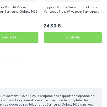
ure Rotatif Pinces
Support Voiture Smartphone Fixation
ustables pour Samsung Galaxy M33
Ventouse Noir, Wiwu pour Samsung
Galaxy M33
24,90
€
AJOUTER
AJOUTER
al. Heureusement, GSM55 vous propose des supports téléphone de
 auto est longuement présenté avec la liste complète des
our vos accessoires téléphones Samsung Galaxy M33 ainsi que