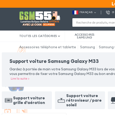
L
L
FRANÇAIS
01
ACCESSOIRES
TOUTES LES CATÉGORIES
SAMSUNG
Accessoires téléphone et tablette
Samsung
Samsung 
Support voiture Samsung Galaxy M33
Gardez à portée de main votre Samsung Galaxy M33 lors de vos 
vous permettra de fixer votre Samsung Galaxy M33 au bon endro
Lire la suite
>
Support voiture
Support voiture
rétroviseur / pare
grille d'aération
soleil