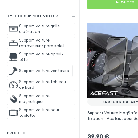
AJOUTER
TYPE DE SUPPORT VOITURE
Support voiture grille
d'aération
Support voiture
rétroviseur / pare soleil
Support voiture appui-
tête
Support voiture ventouse
Support voiture tableau
de bord
Support voiture
magnetique
SAMSUNG GALAXY
Support voiture pour
Support Voiture MagSafe
tablette
fixation - Acefast pour 
Galaxy M33
PRIX TTC
39,90
€