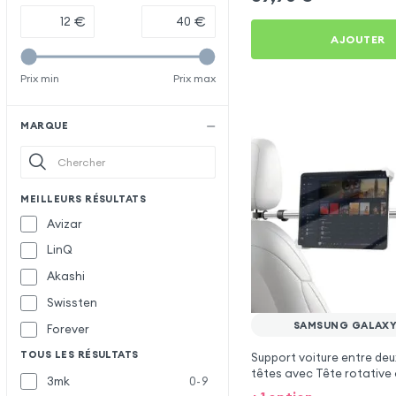
€
€
AJOUTER
Prix min
Prix max
MARQUE
MEILLEURS RÉSULTATS
Avizar
LinQ
Akashi
Swissten
SAMSUNG GALAXY
Forever
TOUS LES RÉSULTATS
Support voiture entre deu
têtes avec Tête rotative 
3mk
0-9
Samsung Galaxy M33