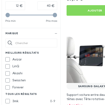
€
€
AJOUTER
Prix min
Prix max
MARQUE
MEILLEURS RÉSULTATS
Avizar
LinQ
Akashi
Swissten
SAMSUNG GALAXY
Forever
TOUS LES RÉSULTATS
Support voiture entre deu
têtes avec Tête rotative 
3mk
0-9
Samsung Galaxy M13