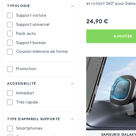
et rotatif 360° pour Sam
TYPOLOGIE
M13
Support voiture
24,90
€
Support universel
Pack auto
AJOUTER
Support bureau
Coussin mémoire de forme
Promotion
ACCESSIBILITÉ
Immédiat
Très rapide
TYPE D'APPAREIL SUPPORTÉ
Smartphones
SAMSUNG GALAXY