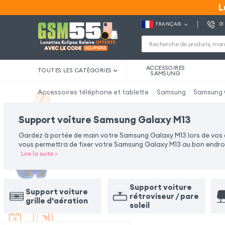
L
L
FRANÇAIS
01
ACCESSOIRES
TOUTES LES CATÉGORIES
SAMSUNG
Accessoires téléphone et tablette
Samsung
Samsung 
Support voiture Samsung Galaxy M13
Gardez à portée de main votre Samsung Galaxy M13 lors de vos 
vous permettra de fixer votre Samsung Galaxy M13 au bon endro
Lire la suite
>
Support voiture
Support voiture
rétroviseur / pare
grille d'aération
soleil