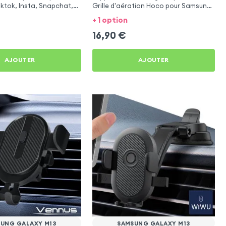
iktok, Insta, Snapchat,
Grille d'aération Hoco pour Samsung
g et Twitch
Galaxy M13
+ 1 option
16,90
€
AJOUTER
AJOUTER
UNG GALAXY M13
SAMSUNG GALAXY M13