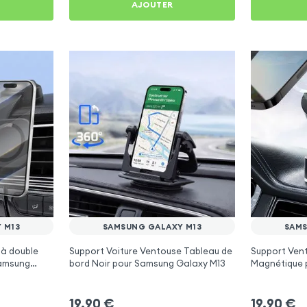
AJOUTER
 M13
SAMSUNG GALAXY M13
SAMS
 à double
Support Voiture Ventouse Tableau de
Support Vent
Samsung
bord Noir pour Samsung Galaxy M13
Magnétique 
M13
19,90
€
19,90
€