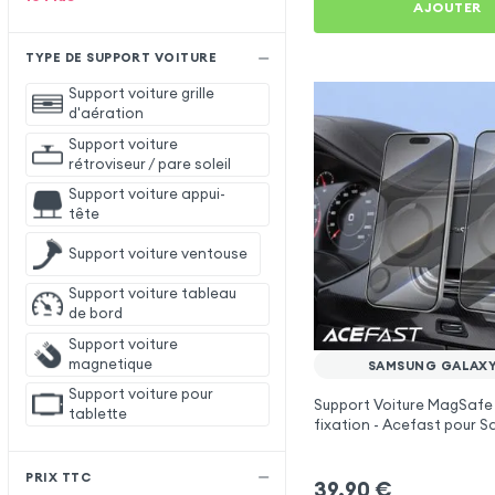
AJOUTER
TYPE DE SUPPORT VOITURE
Support voiture grille
d'aération
Support voiture
rétroviseur / pare soleil
Support voiture appui-
tête
Support voiture ventouse
Support voiture tableau
de bord
Support voiture
magnetique
SAMSUNG GALAXY
Support voiture pour
Support Voiture MagSafe
tablette
fixation - Acefast pour 
Galaxy M13
PRIX TTC
39,90
€