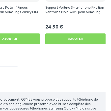
ure Rotatif Pinces
Support Voiture Smartphone Fixation
ustables pour Samsung Galaxy M13
Ventouse Noir, Wiwu pour Samsung
Galaxy M13
24,90
€
AJOUTER
AJOUTER
al. Heureusement, GSM55 vous propose des supports téléphone de
auto est longuement présenté avec la liste complète des
ur vos accessoires téléphones Samsung Galaxy M13 ainsi que