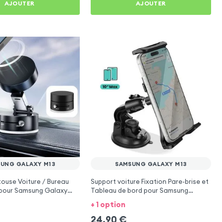
AJOUTER
AJOUTER
UNG GALAXY M13
SAMSUNG GALAXY M13
ouse Voiture / Bureau
Support voiture Fixation Pare-brise et
pour Samsung Galaxy
Tableau de bord pour Samsung
Galaxy M13
+ 1 option
24,90
€