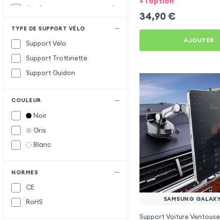
+ 1 option
Acefast
A
34,90
€
Apokin
TYPE DE SUPPORT VÉLO
Baseus
B
AJOUTER
Support Vélo
Belkin
Support Trottinette
Forcell
F
Support Guidon
Hoco
H
COULEUR
Maxlife
M
Noir
Vennus
V
Gris
wiwu
W
Blanc
XO
X
NORMES
CE
SAMSUNG GALAXY
RoHS
Support Voiture Ventouse