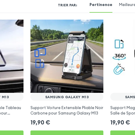
Pertinence
Meilleur
TRIER PAR
:
 M13
SAMSUNG GALAXY M13
SAMS
ble Tableau
Support Voiture Extensible Pliable Noir
Support Magn
pour
Carbone pour Samsung Galaxy M13
Salle de Spo
Galaxy M13
19,90
€
19,90
€