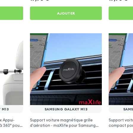
AJOUTER
 M13
SAMSUNG GALAXY M13
SAMS
x Appui-
Support voiture magnétique grille
Support voitu
à 360° pour
d'aération - maXlife pour Samsung
compact pou
Galaxy M13