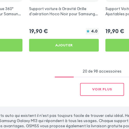
ue 360°
Support voiture à Gravité Grille
Support Voit
ur Samsung
d'aération Hoco Noir pour Samsung
Aj
Galaxy M13
19,90
€
19,90
€
4.0
AJOUTER
20 de 98 accessoires
VOIR PLUS
ts auto qui existent il n'est pas toujours facile de trouver celui idé
Samsung Galaxy M13 qui répondent à tous les usages. Chaque support 
es avantages. GSM55 vous propose également la livraison gratuite po