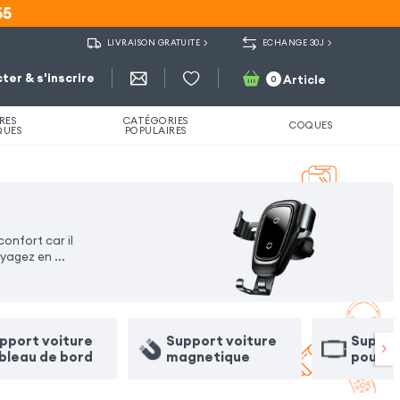
55
55
LIVRAISON GRATUITE
ECHANGE 30J
ter & s'inscrire
Article
0
RES
CATÉGORIES
COQUES
QUES
POPULAIRES
onfort car il
voyagez en
...
pport voiture
Support voiture
Suppor
bleau de bord
magnetique
pour t