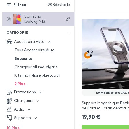
Filtres
98
Résultats
Samsung
Galaxy M13
CATÉGORIE
Accessoire Auto
Tous Accessoire Auto
Supports
Chargeur allume-cigare
Kits-main-libre bluetooth
2
Plus
Protections
SAMSUNG GALAXY
Chargeurs
Support Magnétique Flexi
de Bord et Écran central 
Audio
Samsung Galaxy M13
19,90
€
Supports
10
Plus