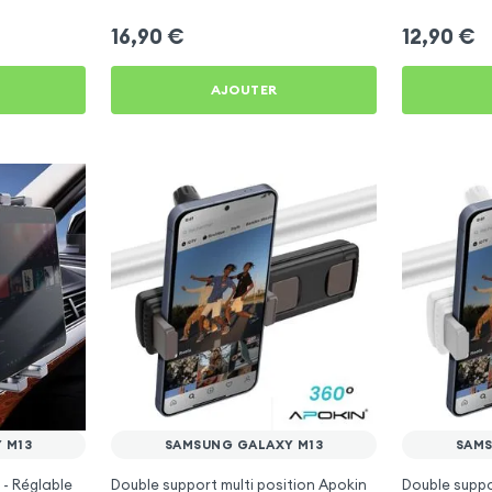
16,90
€
12,90
€
AJOUTER
 M13
SAMSUNG GALAXY M13
SAMS
 - Réglable
Double support multi position Apokin
Double supp