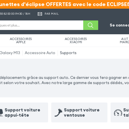
unettes d'éclipse OFFERTES avec le code ECLIPSE
unettes d'éclipse OFFERTES avec le code ECLIPSE
 55 82 00 00
9H30 / 18H
PAR MAIL
Se connec
ACCESSOIRES
ACCESSOIRES
AUT
APPLE
XIAOMI
MAR
Galaxy M13
Accessoire Auto
Supports
déplacements grâce au support auto. Ce dernier vous fera gagner en c
it selon votre souhait. Avec notre large gamme de supports dédiés, 
Support voiture
Support voiture
Su
appui-tête
ventouse
ta