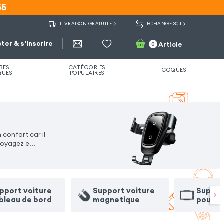
55
55
LIVRAISON GRATUITE
ECHANGE 30J
ter & s'inscrire
Article
0
RES
CATÉGORIES
COQUES
QUES
POPULAIRES
confort car il
voyagez e
...
pport voiture
Support voiture
Suppor
bleau de bord
magnetique
pour t