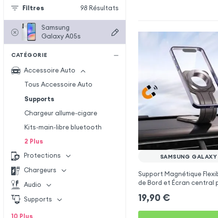
Filtres
98
Résultats
Samsung
Galaxy A05s
CATÉGORIE
Accessoire Auto
Tous Accessoire Auto
Supports
Chargeur allume-cigare
Kits-main-libre bluetooth
2
Plus
Protections
SAMSUNG GALAXY
Chargeurs
Support Magnétique Flexi
de Bord et Écran central 
Audio
Samsung Galaxy A05s
19,90
€
Supports
10
Plus