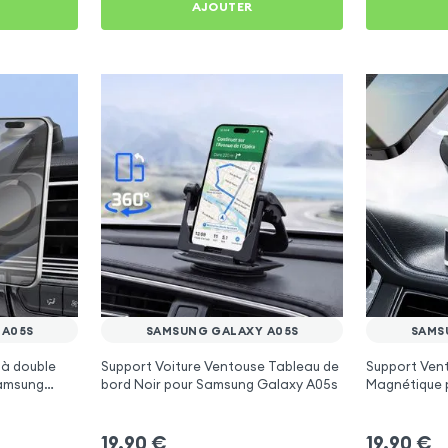
AJOUTER
 A05S
SAMSUNG GALAXY A05S
SAMS
 à double
Support Voiture Ventouse Tableau de
Support Vent
Samsung
bord Noir pour Samsung Galaxy A05s
Magnétique 
A05s
19,90
€
19,90
€