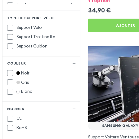
+ 1 option
Acefast
A
34,90
€
Apokin
TYPE DE SUPPORT VÉLO
Baseus
B
AJOUTER
Support Vélo
Belkin
Support Trottinette
Forcell
F
Support Guidon
Hoco
H
COULEUR
Maxlife
M
Noir
Vennus
V
Gris
wiwu
W
Blanc
XO
X
NORMES
CE
SAMSUNG GALAXY
RoHS
Support Voiture Ventouse