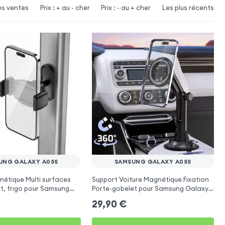
es ventes
Prix : + au - cher
Prix : - au + cher
Les plus récents
UNG GALAXY A05S
SAMSUNG GALAXY A05S
étique Multi surfaces
Support Voiture Magnétique Fixation
rt, frigo pour Samsung
Porte-gobelet pour Samsung Galaxy
A05s
29,90
€