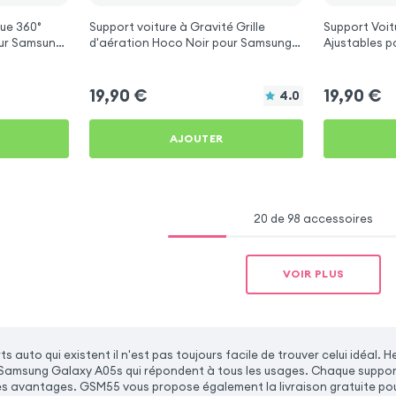
ue 360°
Support voiture à Gravité Grille
Support Voit
ur Samsung
d'aération Hoco Noir pour Samsung
Ajustables pour Samsung Galaxy
Galaxy A05s
A05s
19,90
€
19,90
€
4.0
AJOUTER
20 de 98 accessoires
VOIR PLUS
ts auto qui existent il n'est pas toujours facile de trouver celui idé
Samsung Galaxy A05s qui répondent à tous les usages. Chaque support
es avantages. GSM55 vous propose également la livraison gratuite p