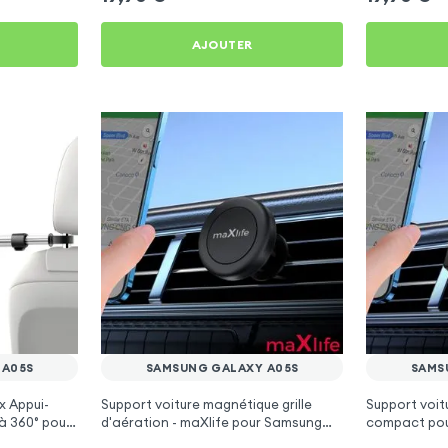
AJOUTER
 A05S
SAMSUNG GALAXY A05S
SAMS
x Appui-
Support voiture magnétique grille
Support voitu
à 360° pour
d'aération - maXlife pour Samsung
compact pou
Galaxy A05s