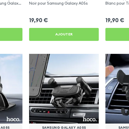
sung Galaxy
Noir pour Samsung Galaxy A05s
Blanc pour T
Youtube, Vlo
19,90
€
19,90
€
AJOUTER
 A05S
SAMSUNG GALAXY A05S
SAMS