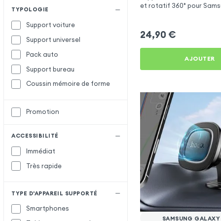
et rotatif 360° pour Sam
TYPOLOGIE
A05s
Support voiture
24,90
€
Support universel
Pack auto
AJOUTER
Support bureau
Coussin mémoire de forme
Promotion
ACCESSIBILITÉ
Immédiat
Très rapide
TYPE D'APPAREIL SUPPORTÉ
Smartphones
SAMSUNG GALAXY