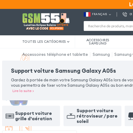
L
L
FRANÇAIS
01
ACCESSOIRES
TOUTES LES CATÉGORIES
SAMSUNG
Accessoires téléphone et tablette
Samsung
Samsung 
Support voiture Samsung Galaxy A05s
Gardez à portée de main votre Samsung Galaxy A05s lors de vos
vous permettra de fixer votre Samsung Galaxy A05s au bon endr
Lire la suite
>
Support voiture
Support voiture
rétroviseur / pare
grille d'aération
soleil