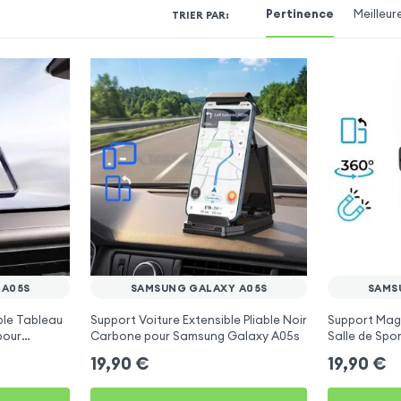
Pertinence
Meilleur
TRIER PAR
:
 A05S
SAMSUNG GALAXY A05S
SAMS
ble Tableau
Support Voiture Extensible Pliable Noir
Support Magn
pour
Carbone pour Samsung Galaxy A05s
Salle de Spo
Galaxy A05s
19,90
€
19,90
€