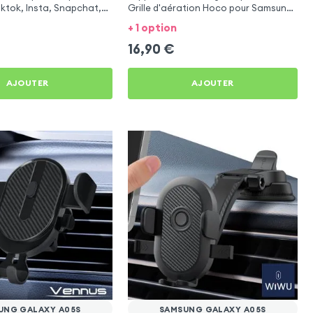
iktok, Insta, Snapchat,
Grille d'aération Hoco pour Samsung
g et Twitch
Galaxy A05s
+ 1 option
16,90
€
AJOUTER
AJOUTER
UNG GALAXY A05S
SAMSUNG GALAXY A05S