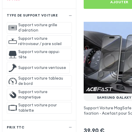
AJOUTER
TYPE DE SUPPORT VOITURE
Support voiture grille
d'aération
Support voiture
rétroviseur / pare soleil
Support voiture appui-
tête
Support voiture ventouse
Support voiture tableau
de bord
Support voiture
magnetique
SAMSUNG GALAXY
Support voiture pour
Support Voiture MagSafe
tablette
fixation - Acefast pour 
Galaxy A05s
PRIX TTC
39,90
€