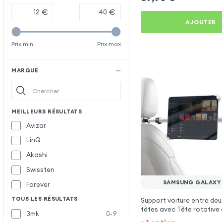
€
€
AJOUTER
Prix min
Prix max
MARQUE
MEILLEURS RÉSULTATS
Avizar
LinQ
Akashi
Swissten
SAMSUNG GALAXY
Forever
TOUS LES RÉSULTATS
Support voiture entre deu
têtes avec Tête rotative 
3mk
0-9
Samsung Galaxy A05s