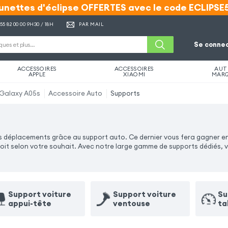
unettes d'éclipse OFFERTES avec le code ECLIPSE
unettes d'éclipse OFFERTES avec le code ECLIPSE
 55 82 00 00
9H30 / 18H
PAR MAIL
Se connec
ACCESSOIRES
ACCESSOIRES
AUT
APPLE
XIAOMI
MAR
Galaxy A05s
Accessoire Auto
Supports
 déplacements grâce au support auto. Ce dernier vous fera gagner en 
oit selon votre souhait. Avec notre large gamme de supports dédiés, 
Support voiture
Support voiture
Su
appui-tête
ventouse
ta