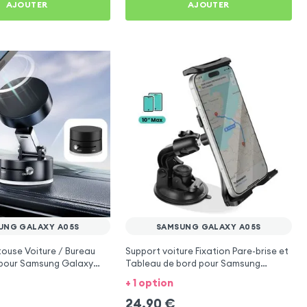
AJOUTER
AJOUTER
UNG GALAXY A05S
SAMSUNG GALAXY A05S
ouse Voiture / Bureau
Support voiture Fixation Pare-brise et
pour Samsung Galaxy
Tableau de bord pour Samsung
Galaxy A05s
+ 1 option
24,90
€