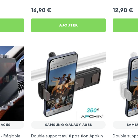
16,90
€
12,90
€
AJOUTER
 A05S
SAMSUNG GALAXY A05S
SAMS
 - Réglable
Double support multi position Apokin
Double supp