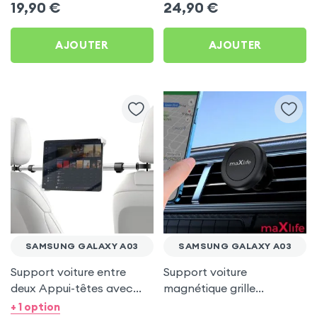
19,90
€
24,90
€
AJOUTER
AJOUTER
SAMSUNG GALAXY A03
SAMSUNG GALAXY A03
Support voiture entre
Support voiture
deux Appui-têtes avec
magnétique grille
Tête rotative à 360° pour
d'aération - maXlife pour
+ 1 option