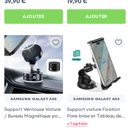
39,90
€
19,90
€
Galaxy A03
AJOUTER
AJOUTER
SAMSUNG GALAXY A03
SAMSUNG GALAXY A03
Support Ventouse Voiture
Support voiture Fixation
/ Bureau Magnétique pour
Pare-brise et Tableau de
Samsung Galaxy A03
bord pour Samsung
+ 1 option
Galaxy A03