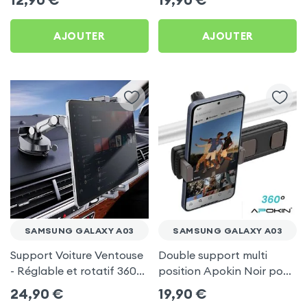
A03
AJOUTER
AJOUTER
SAMSUNG GALAXY A03
SAMSUNG GALAXY A03
Support Voiture Ventouse
Double support multi
- Réglable et rotatif 360°
position Apokin Noir pour
pour Samsung Galaxy
Samsung Galaxy A03
24,90
€
19,90
€
A03