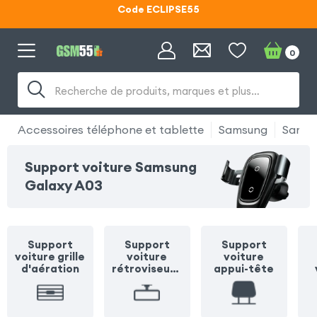
Lunettes d'éclipse OFFERTES
Code ECLIPSE55
0
Recherche de produits, marques et plus…
Accessoires téléphone et tablette
Samsung
Samsu
Support voiture Samsung
Galaxy A03
Support
Support
Support
voiture grille
voiture
voiture
d'aération
rétroviseur /
appui-tête
pare soleil