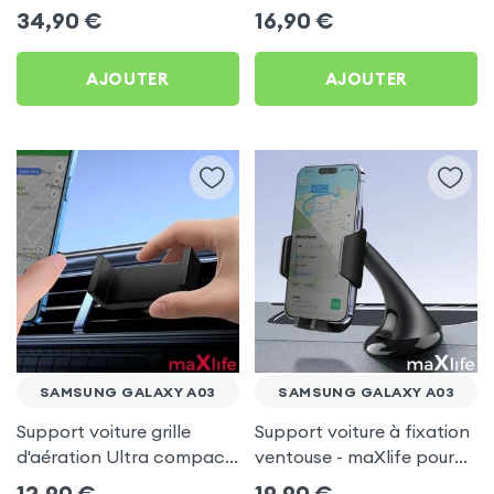
Samsung Galaxy A03
Samsung Galaxy A03
34,90
€
16,90
€
AJOUTER
AJOUTER
SAMSUNG GALAXY A03
SAMSUNG GALAXY A03
Support voiture grille
Support voiture à fixation
d'aération Ultra compact
ventouse - maXlife pour
pour Samsung Galaxy
Samsung Galaxy A03
12,90
€
19,90
€