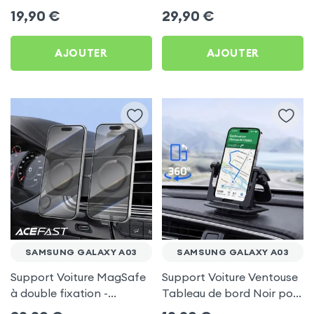
frigo pour Samsung
Porte-gobelet pour
19,90
€
29,90
€
Galaxy A03
Samsung Galaxy A03
AJOUTER
AJOUTER
SAMSUNG GALAXY A03
SAMSUNG GALAXY A03
Support Voiture MagSafe
Support Voiture Ventouse
à double fixation -
Tableau de bord Noir pour
Acefast pour Samsung
Samsung Galaxy A03