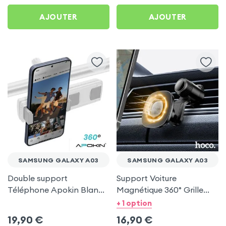
AJOUTER
AJOUTER
SAMSUNG GALAXY A03
SAMSUNG GALAXY A03
Double support
Support Voiture
Téléphone Apokin Blanc
Magnétique 360° Grille
pour Tiktok, Insta,
d'aération Hoco pour
+ 1 option
Snapchat, Youtube, Vlog
Samsung Galaxy A03
19,90
€
16,90
€
et Twitch