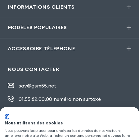
INFORMATIONS CLIENTS
MODÈLES POPULAIRES
ACCESSOIRE TÉLÉPHONE
NOUS CONTACTER
sav@gsm55.net
01.55.82.00.00
numéro non surtaxé
30, bis rue Girard
,
93100 Montreuil
Nous utilisons des cookies
Nous pouvons les placer pour analyser les données de nos visiteurs,
SUIVEZ NOUS
améliorer notre site Web, afficher un contenu personnalisé et vous faire