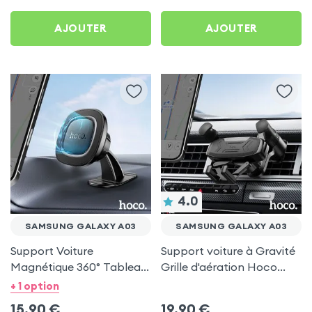
AJOUTER
AJOUTER
4.0
SAMSUNG GALAXY A03
SAMSUNG GALAXY A03
Support Voiture
Support voiture à Gravité
Magnétique 360° Tableau
Grille d'aération Hoco
de bord Hoco pour
Noir pour Samsung
+ 1 option
Samsung Galaxy A03
Galaxy A03
15,90
€
19,90
€