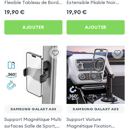
Flexible Tableau de Bord
Extensible Pliable Noir
et Écran central pour
Carbone pour Samsung
19,90
€
19,90
€
Samsung Galaxy A03
Galaxy A03
AJOUTER
AJOUTER
SAMSUNG GALAXY A03
SAMSUNG GALAXY A03
Support Magnétique Multi
Support Voiture
surfaces Salle de Sport,
Magnétique Fixation