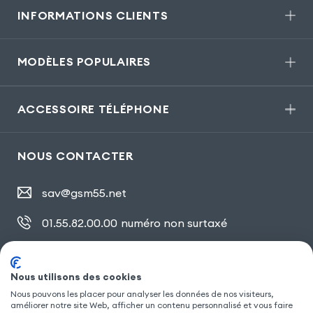
INFORMATIONS CLIENTS
MODÈLES POPULAIRES
ACCESSOIRE TÉLÉPHONE
NOUS CONTACTER
sav@gsm55.net
01.55.82.00.00
numéro non surtaxé
30, bis rue Girard
,
93100 Montreuil
Nous utilisons des cookies
Nous pouvons les placer pour analyser les données de nos visiteurs,
SUIVEZ NOUS
améliorer notre site Web, afficher un contenu personnalisé et vous faire