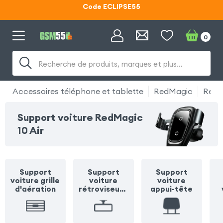
Lunettes d'éclipse OFFERTES
Code ECLIPSE55
0
Recherche de produits, marques et plus…
Accessoires téléphone et tablette
RedMagic
RedM
Support voiture RedMagic
10 Air
Support
Support
Support
voiture grille
voiture
voiture
d'aération
rétroviseur /
appui-tête
pare soleil