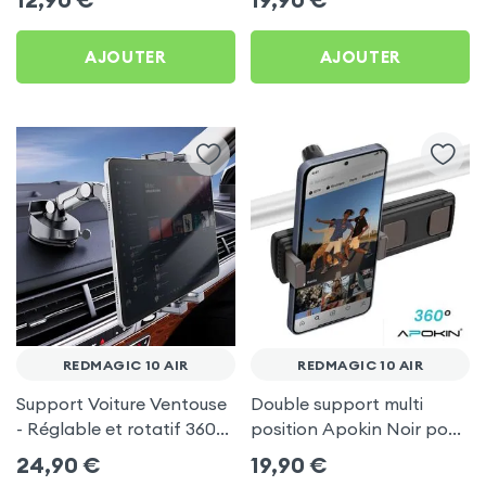
AJOUTER
AJOUTER
REDMAGIC 10 AIR
REDMAGIC 10 AIR
Support Voiture Ventouse
Double support multi
- Réglable et rotatif 360°
position Apokin Noir pour
pour RedMagic 10 Air
RedMagic 10 Air
24,90
€
19,90
€