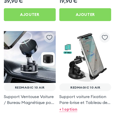
39,90
€
19,90
€
10 Air
AJOUTER
AJOUTER
REDMAGIC 10 AIR
REDMAGIC 10 AIR
Support Ventouse Voiture
Support voiture Fixation
/ Bureau Magnétique pour
Pare-brise et Tableau de
RedMagic 10 Air
bord pour RedMagic 10
+ 1 option
Air