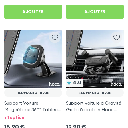
AJOUTER
AJOUTER
4.0
REDMAGIC 10 AIR
REDMAGIC 10 AIR
Support Voiture
Support voiture à Gravité
Magnétique 360° Tableau
Grille d'aération Hoco
de bord Hoco pour
Noir pour RedMagic 10 Air
+ 1 option
RedMagic 10 Air
15,90
€
19,90
€