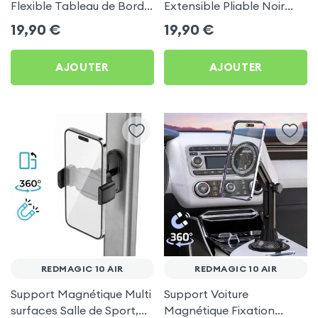
Flexible Tableau de Bord
Extensible Pliable Noir
et Écran central pour
Carbone pour RedMagic
19,90
€
19,90
€
RedMagic 10 Air
10 Air
AJOUTER
AJOUTER
REDMAGIC 10 AIR
REDMAGIC 10 AIR
Support Magnétique Multi
Support Voiture
surfaces Salle de Sport,
Magnétique Fixation