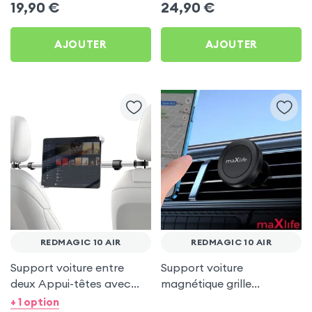
19,90
€
24,90
€
AJOUTER
AJOUTER
REDMAGIC 10 AIR
REDMAGIC 10 AIR
Support voiture entre
Support voiture
deux Appui-têtes avec
magnétique grille
Tête rotative à 360° pour
d'aération - maXlife pour
+ 1 option