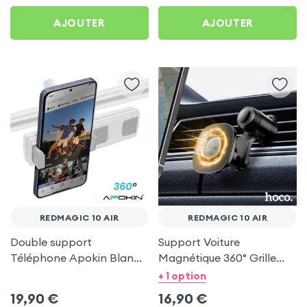
AJOUTER
AJOUTER
REDMAGIC 10 AIR
REDMAGIC 10 AIR
Double support
Support Voiture
Téléphone Apokin Blanc
Magnétique 360° Grille
pour Tiktok, Insta,
d'aération Hoco pour
+ 1 option
Snapchat, Youtube, Vlog
RedMagic 10 Air
19,90
€
16,90
€
et Twitch