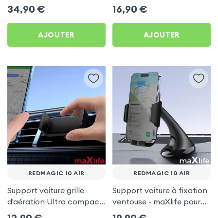
RedMagic 10 Air
RedMagic 10 Air
34,90
€
16,90
€
AJOUTER
AJOUTER
REDMAGIC 10 AIR
REDMAGIC 10 AIR
Support voiture grille
Support voiture à fixation
d'aération Ultra compact
ventouse - maXlife pour
pour RedMagic 10 Air
RedMagic 10 Air
12,90
€
19,90
€