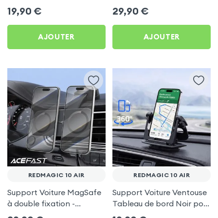
frigo pour RedMagic 10
Porte-gobelet pour
19,90
€
29,90
€
Air
RedMagic 10 Air
AJOUTER
AJOUTER
REDMAGIC 10 AIR
REDMAGIC 10 AIR
Support Voiture MagSafe
Support Voiture Ventouse
à double fixation -
Tableau de bord Noir pour
Acefast pour RedMagic
RedMagic 10 Air