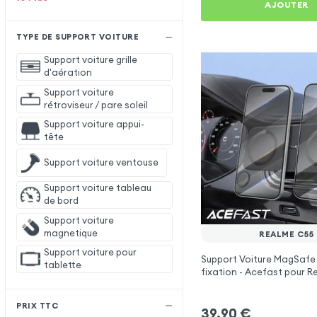
AJOUTER
TYPE DE SUPPORT VOITURE
Support voiture grille
d'aération
Support voiture
rétroviseur / pare soleil
Support voiture appui-
tête
Support voiture ventouse
Support voiture tableau
de bord
Support voiture
magnetique
REALME C55
Support voiture pour
Support Voiture MagSafe
tablette
fixation - Acefast pour 
PRIX TTC
39,90
€