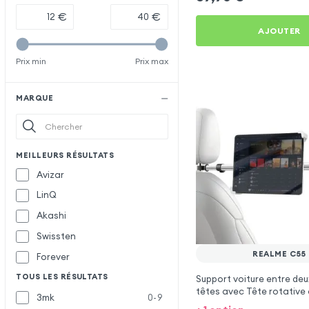
€
€
AJOUTER
Prix min
Prix max
MARQUE
MEILLEURS RÉSULTATS
Avizar
LinQ
Akashi
Swissten
REALME C55
Forever
TOUS LES RÉSULTATS
Support voiture entre deu
têtes avec Tête rotative 
3mk
0-9
Realme C55