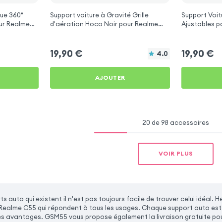
ue 360°
Support voiture à Gravité Grille
Support Voit
ur Realme
d'aération Hoco Noir pour Realme
Aj
C55
19,90
€
19,90
€
4.0
AJOUTER
20 de 98 accessoires
VOIR PLUS
ts auto qui existent il n'est pas toujours facile de trouver celui idé
Realme C55 qui répondent à tous les usages. Chaque support auto est
es avantages. GSM55 vous propose également la livraison gratuite po