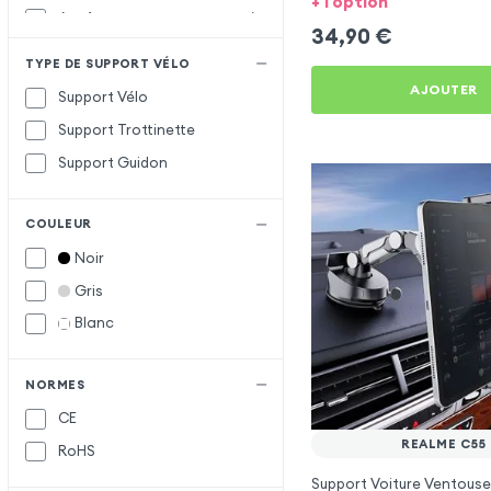
+ 1 option
Acefast
A
34,90
€
Apokin
TYPE DE SUPPORT VÉLO
Baseus
B
AJOUTER
Support Vélo
Belkin
Support Trottinette
Forcell
F
Support Guidon
Hoco
H
COULEUR
Maxlife
M
Noir
Vennus
V
Gris
wiwu
W
Blanc
XO
X
NORMES
CE
REALME C55
RoHS
Support Voiture Ventouse