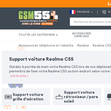
L
L
FRANÇAIS
01
ACCESSOIRES
TOUTES LES CATÉGORIES
SAMSUNG
Accessoires téléphone et tablette
Realme
Realme C5
Support voiture Realme C55
Gardez à portée de main votre Realme C55 lors de vos déplaceme
permettra de fixer votre Realme C55 au bon endroit selon votre 
Lire la suite
>
Support voiture
Support voiture
rétroviseur / pare
grille d'aération
soleil