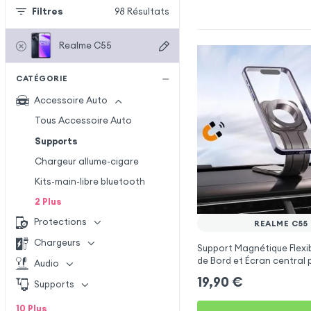
Filtres
98
Résultats
Realme C55
CATÉGORIE
Accessoire Auto
Tous Accessoire Auto
Supports
Chargeur allume-cigare
Kits-main-libre bluetooth
2
Plus
Protections
REALME C55
Chargeurs
Support Magnétique Flexi
de Bord et Écran central
Audio
C55
19,90
€
Supports
10
Plus