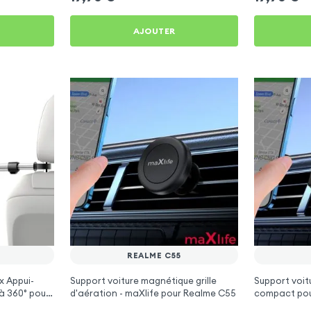
AJOUTER
REALME C55
x Appui-
Support voiture magnétique grille
Support voitu
à 360° pour
d'aération - maXlife pour Realme C55
compact pou