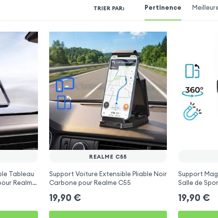
Pertinence
Meilleur
TRIER PAR
:
REALME C55
ble Tableau
Support Voiture Extensible Pliable Noir
Support Magn
 pour Realme
Carbone pour Realme C55
Salle de Spo
19,90
€
19,90
€