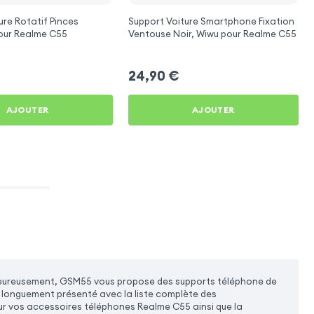
ure Rotatif Pinces
Support Voiture Smartphone Fixation
ustables pour Realme C55
Ventouse Noir, Wiwu pour Realme C55
24,90
€
AJOUTER
AJOUTER
al. Heureusement, GSM55 vous propose des supports téléphone de
 longuement présenté avec la liste complète des
ur vos accessoires téléphones Realme C55 ainsi que la