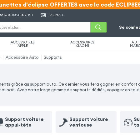
unettes d'éclipse OFFERTES avec le code ECLIPSE
unettes d'éclipse OFFERTES avec le code ECLIPSE
 55 82 00 00
9H30 / 18H
PAR MAIL
Se connec
ACCESSOIRES
ACCESSOIRES
AUT
APPLE
XIAOMI
MAR
5
Accessoire Auto
Supports
nts grâce au support auto. Ce dernier vous fera gagner en confort ca
souhait. Avec notre large gamme de supports dédiés, voyagez en toute
Support voiture
Support voiture
Su
appui-tête
ventouse
ta