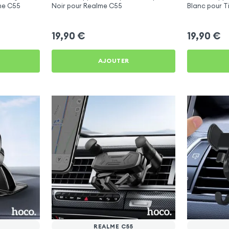
lme C55
Noir pour Realme C55
Blanc pour T
Youtube, Vlo
19,90
€
19,90
€
AJOUTER
REALME C55