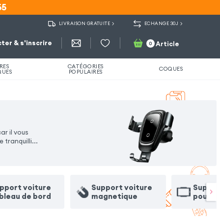
55
55
LIVRAISON GRATUITE
ECHANGE 30J
ter & s'inscrire
Article
0
RES
CATÉGORIES
COQUES
QUES
POPULAIRES
r il vous
 tranquilli
...
pport voiture
Support voiture
Suppor
bleau de bord
magnetique
pour t