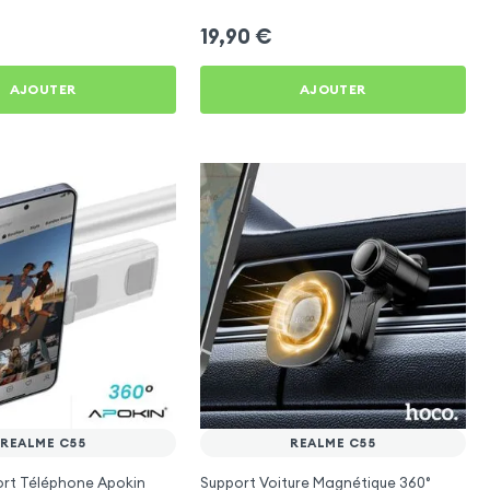
19,90
€
AJOUTER
AJOUTER
REALME C55
REALME C55
ort Téléphone Apokin
Support Voiture Magnétique 360°