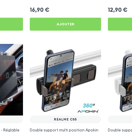
16,90
€
12,90
€
AJOUTER
REALME C55
 - Réglable
Double support multi position Apokin
Double supp