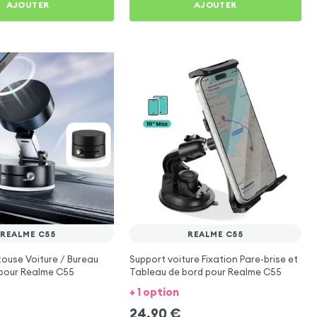
AJOUTER
AJOUTER
REALME C55
REALME C55
ouse Voiture / Bureau
Support voiture Fixation Pare-brise et
pour Realme C55
Tableau de bord pour Realme C55
+ 1 option
24,90
€