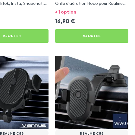
iktok, Insta, Snapchat,
Grille d'aération Hoco pour Realme
g et Twitch
C55
+ 1 option
16,90
€
AJOUTER
AJOUTER
REALME C55
REALME C55