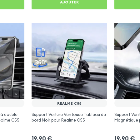
AJOUTER
REALME C55
 à double
Support Voiture Ventouse Tableau de
Support Vent
Realme C55
bord Noir pour Realme C55
Magnétique 
19,90
€
19,90
€