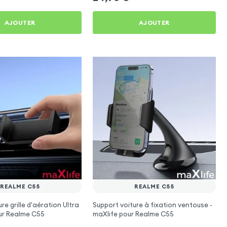
AJOUTER
AJOUTER
REALME C55
REALME C55
re grille d'aération Ultra
Support voiture à fixation ventouse -
r Realme C55
maXlife pour Realme C55