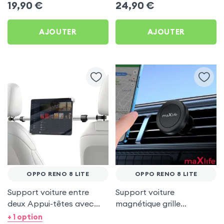
19,90
€
24,90
€
AJOUTER
AJOUTER
OPPO RENO 8 LITE
OPPO RENO 8 LITE
Support voiture entre
Support voiture
deux Appui-têtes avec
magnétique grille
Tête rotative à 360° pour
d'aération - maXlife pour
+ 1 option