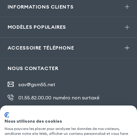
INFORMATIONS CLIENTS
MODÈLES POPULAIRES
ACCESSOIRE TÉLÉPHONE
NOUS CONTACTER
sav@gsm55.net
01.55.82.00.00
numéro non surtaxé
30, bis rue Girard
,
93100 Montreuil
Nous utilisons des cookies
Nous pouvons les placer pour analyser les données de nos visiteurs,
SUIVEZ NOUS
améliorer notre site Web, afficher un contenu personnalisé et vous faire