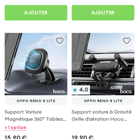
AJOUTER
AJOUTER
4.0
OPPO RENO 8 LITE
OPPO RENO 8 LITE
Support Voiture
Support voiture à Gravité
Magnétique 360° Tableau
Grille d'aération Hoco
de bord Hoco pour Oppo
Noir pour Oppo Reno 8
+ 1 option
Reno 8 Lite
Lite
15,90
€
19,90
€