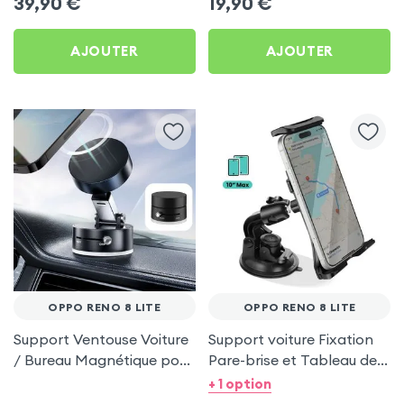
39,90
€
19,90
€
8 Lite
AJOUTER
AJOUTER
OPPO RENO 8 LITE
OPPO RENO 8 LITE
Support Ventouse Voiture
Support voiture Fixation
/ Bureau Magnétique pour
Pare-brise et Tableau de
Oppo Reno 8 Lite
bord pour Oppo Reno 8
+ 1 option
Lite