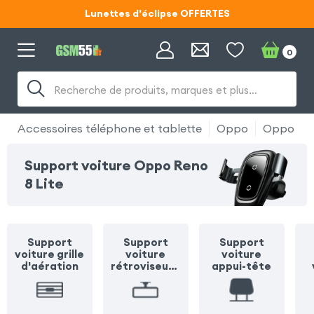
Code ECLIPSE55
0
Lunettes d'éclipse OFFERTES
Code ECLIPSE55
Recherche de produits, marques et plus…
Accessoires téléphone et tablette
Oppo
Oppo Ren
Support voiture Oppo Reno
8 Lite
Support
Support
Support
voiture grille
voiture
voiture
d'aération
rétroviseur /
appui-tête
pare soleil