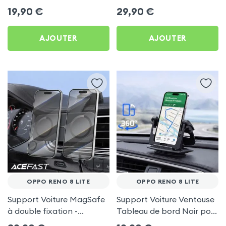
frigo pour Oppo Reno 8
Porte-gobelet pour Oppo
19,90
€
29,90
€
Lite
Reno 8 Lite
AJOUTER
AJOUTER
OPPO RENO 8 LITE
OPPO RENO 8 LITE
Support Voiture MagSafe
Support Voiture Ventouse
à double fixation -
Tableau de bord Noir pour
Acefast pour Oppo Reno
Oppo Reno 8 Lite