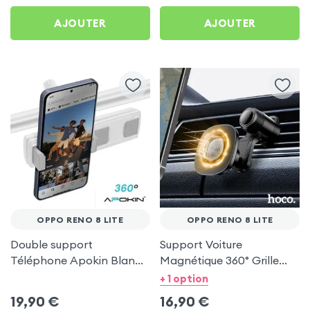
AJOUTER
AJOUTER
OPPO RENO 8 LITE
OPPO RENO 8 LITE
Double support
Support Voiture
Téléphone Apokin Blanc
Magnétique 360° Grille
pour Tiktok, Insta,
d'aération Hoco pour
+ 1 option
Snapchat, Youtube, Vlog
Oppo Reno 8 Lite
19,90
€
16,90
€
et Twitch