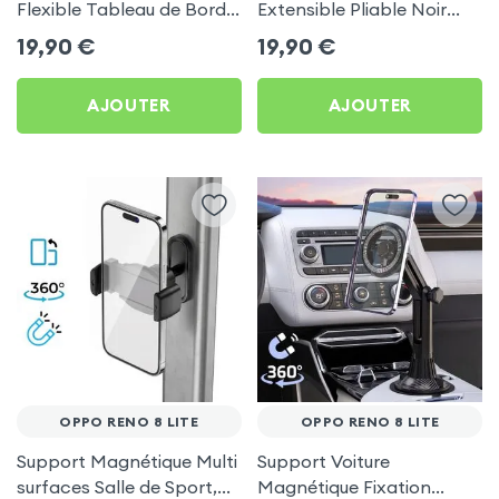
Flexible Tableau de Bord
Extensible Pliable Noir
et Écran central pour
Carbone pour Oppo Reno
19,90
€
19,90
€
Oppo Reno 8 Lite
8 Lite
AJOUTER
AJOUTER
OPPO RENO 8 LITE
OPPO RENO 8 LITE
Support Magnétique Multi
Support Voiture
surfaces Salle de Sport,
Magnétique Fixation