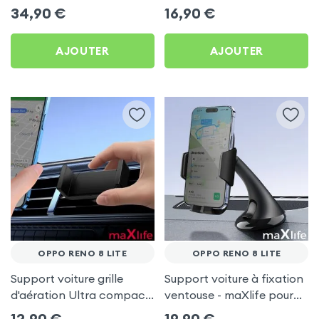
Oppo Reno 8 Lite
Oppo Reno 8 Lite
34,90
€
16,90
€
AJOUTER
AJOUTER
OPPO RENO 8 LITE
OPPO RENO 8 LITE
Support voiture grille
Support voiture à fixation
d'aération Ultra compact
ventouse - maXlife pour
pour Oppo Reno 8 Lite
Oppo Reno 8 Lite
12,90
€
19,90
€