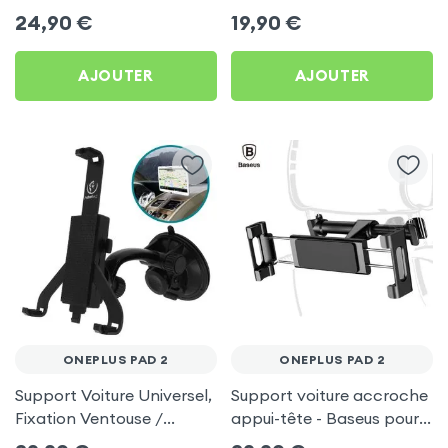
pour OnePlus Pad 2
pour Tiktok, Insta,
24,90
€
19,90
€
Snapchat, Youtube, Vlog
et Twitch
AJOUTER
AJOUTER
ONEPLUS PAD 2
ONEPLUS PAD 2
Support Voiture Universel,
Support voiture accroche
Fixation Ventouse /
appui-tête - Baseus pour
Appuie Tête , 2 en 1 - Noir
OnePlus Pad 2