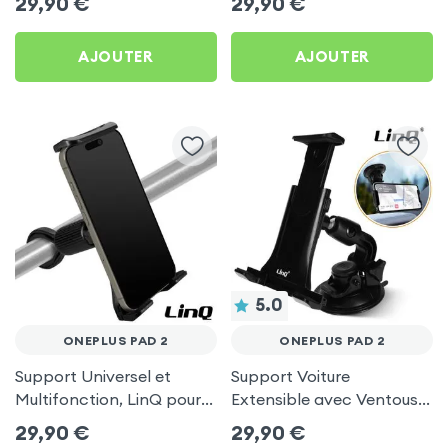
29,90
€
29,90
€
pour OnePlus Pad 2
AJOUTER
AJOUTER
5.0
ONEPLUS PAD 2
ONEPLUS PAD 2
Support Universel et
Support Voiture
Multifonction, LinQ pour
Extensible avec Ventouse
OnePlus Pad 2
et Bras Réglable - Linq
29,90
€
29,90
€
pour OnePlus Pad 2