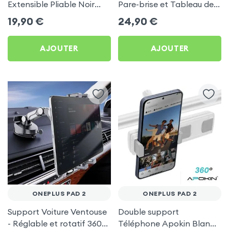
Extensible Pliable Noir
Pare-brise et Tableau de
Carbone pour OnePlus
bord pour OnePlus Pad 2
19,90
€
24,90
€
Pad 2
AJOUTER
AJOUTER
ONEPLUS PAD 2
ONEPLUS PAD 2
Support Voiture Ventouse
Double support
- Réglable et rotatif 360°
Téléphone Apokin Blanc