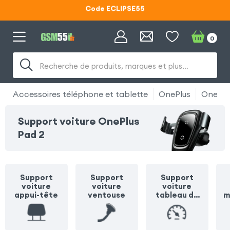
Code ECLIPSE55
Lunettes d'éclipse OFFERTES
0
Code ECLIPSE55
Recherche de produits, marques et plus…
Accessoires téléphone et tablette
OnePlus
OnePlu
Support voiture OnePlus
Pad 2
Support
Support
Support
voiture
voiture
voiture
appui-tête
ventouse
tableau de
m
bord