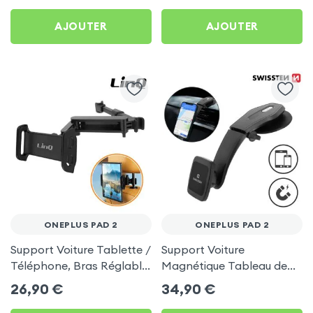
AJOUTER
AJOUTER
ONEPLUS PAD 2
ONEPLUS PAD 2
Support Voiture Tablette /
Support Voiture
Téléphone, Bras Réglable,
Magnétique Tableau de
Fixation Appui-tête, Linq -
Bord Swissten - Noir pour
26,90
€
34,90
€
Noir pour OnePlus Pad 2
OnePlus Pad 2