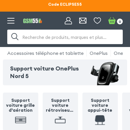
Lunettes d'éclipse OFFERTES
Code ECLIPSE55
0
Recherche de produits, marques et plus…
Accessoires téléphone et tablette
OnePlus
OnePlu
Support voiture OnePlus
Nord 5
Support
Support
Support
voiture grille
voiture
voiture
d'aération
rétroviseur /
appui-tête
pare soleil