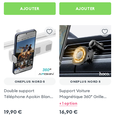
AJOUTER
AJOUTER
ONEPLUS NORD 5
ONEPLUS NORD 5
Double support
Support Voiture
Téléphone Apokin Blanc
Magnétique 360° Grille
pour Tiktok, Insta,
d'aération Hoco pour
+ 1 option
Snapchat, Youtube, Vlog
OnePlus Nord 5
19,90
€
16,90
€
et Twitch