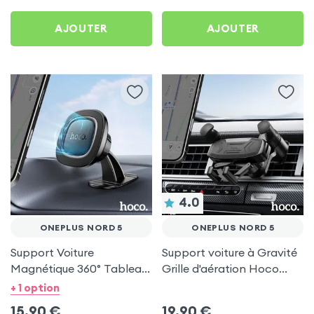
AJOUTER
AJOUTER
4.0
ONEPLUS NORD 5
ONEPLUS NORD 5
Support Voiture
Support voiture à Gravité
Magnétique 360° Tableau
Grille d'aération Hoco
de bord Hoco pour
Noir pour OnePlus Nord 5
+ 1 option
OnePlus Nord 5
15,90
€
19,90
€