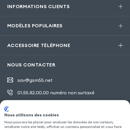
INFORMATIONS CLIENTS
MODÈLES POPULAIRES
ACCESSOIRE TÉLÉPHONE
NOUS CONTACTER
sav@gsm55.net
01.55.82.00.00
numéro non surtaxé
30, bis rue Girard
,
93100 Montreuil
Nous utilisons des cookies
Nous pouvons les placer pour analyser les données de nos visiteurs,
SUIVEZ NOUS
améliorer notre site Web, afficher un contenu personnalisé et vous faire