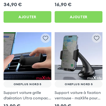
OnePlus Nord 5
OnePlus Nord 5
34,90
€
16,90
€
AJOUTER
AJOUTER
ONEPLUS NORD 5
ONEPLUS NORD 5
Support voiture grille
Support voiture à fixation
d'aération Ultra compact
ventouse - maXlife pour
pour OnePlus Nord 5
OnePlus Nord 5
12,90
€
19,90
€