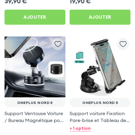
39,90
€
19,90
€
Nord 5
AJOUTER
AJOUTER
ONEPLUS NORD 5
ONEPLUS NORD 5
Support Ventouse Voiture
Support voiture Fixation
/ Bureau Magnétique pour
Pare-brise et Tableau de
OnePlus Nord 5
bord pour OnePlus Nord 5
+ 1 option