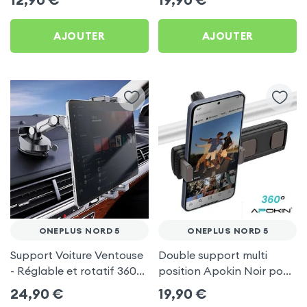
AJOUTER
AJOUTER
ONEPLUS NORD 5
ONEPLUS NORD 5
Support Voiture Ventouse
Double support multi
- Réglable et rotatif 360°
position Apokin Noir pour
pour OnePlus Nord 5
OnePlus Nord 5
24,90
€
19,90
€