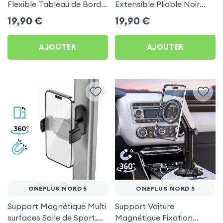
Flexible Tableau de Bord
Extensible Pliable Noir
et Écran central pour
Carbone pour OnePlus
19,90
€
19,90
€
OnePlus Nord 5
Nord 5
AJOUTER
AJOUTER
ONEPLUS NORD 5
ONEPLUS NORD 5
Support Magnétique Multi
Support Voiture
surfaces Salle de Sport,
Magnétique Fixation