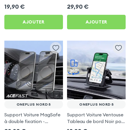
frigo pour OnePlus Nord 5
Porte-gobelet pour
19,90
€
29,90
€
OnePlus Nord 5
AJOUTER
AJOUTER
ONEPLUS NORD 5
ONEPLUS NORD 5
Support Voiture MagSafe
Support Voiture Ventouse
à double fixation -
Tableau de bord Noir pour
Acefast pour OnePlus
OnePlus Nord 5