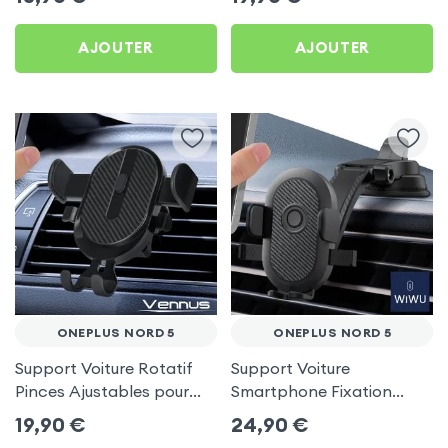
AJOUTER
AJOUTER
ONEPLUS NORD 5
ONEPLUS NORD 5
Support Voiture Rotatif
Support Voiture
Pinces Ajustables pour
Smartphone Fixation
OnePlus Nord 5
Ventouse Noir, Wiwu pour
19,90
€
24,90
€
OnePlus Nord 5