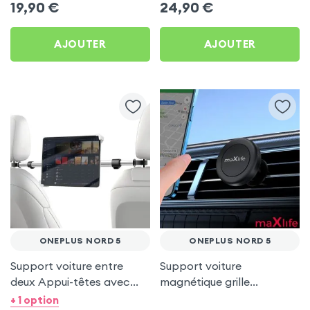
19,90
€
24,90
€
AJOUTER
AJOUTER
ONEPLUS NORD 5
ONEPLUS NORD 5
Support voiture entre
Support voiture
deux Appui-têtes avec
magnétique grille
Tête rotative à 360° pour
d'aération - maXlife pour
+ 1 option