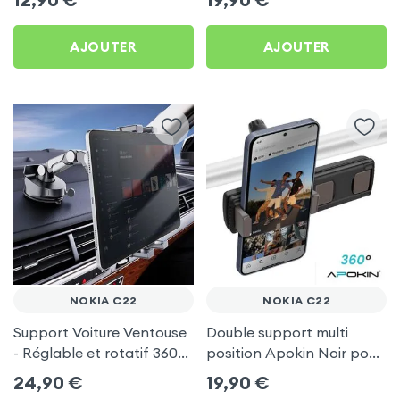
AJOUTER
AJOUTER
NOKIA C22
NOKIA C22
Support Voiture Ventouse
Double support multi
- Réglable et rotatif 360°
position Apokin Noir pour
pour Nokia C22
Nokia C22
24,90
€
19,90
€