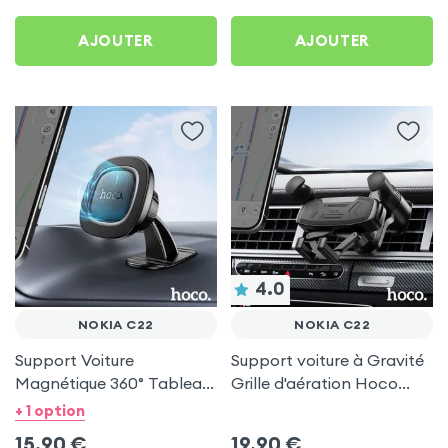
AJOUTER
AJOUTER
4.0
NOKIA C22
NOKIA C22
Support Voiture
Support voiture à Gravité
Magnétique 360° Tableau
Grille d'aération Hoco
de bord Hoco pour Nokia
Noir pour Nokia C22
+ 1 option
C22
15,90
€
19,90
€