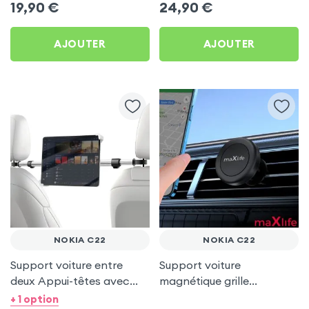
19,90
€
24,90
€
AJOUTER
AJOUTER
NOKIA C22
NOKIA C22
Support voiture entre
Support voiture
deux Appui-têtes avec
magnétique grille
Tête rotative à 360° pour
d'aération - maXlife pour
+ 1 option