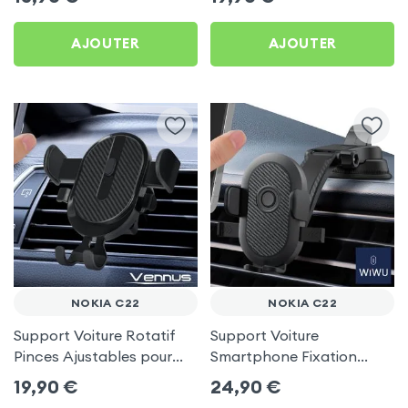
AJOUTER
AJOUTER
NOKIA C22
NOKIA C22
Support Voiture Rotatif
Support Voiture
Pinces Ajustables pour
Smartphone Fixation
Nokia C22
Ventouse Noir, Wiwu pour
19,90
€
24,90
€
Nokia C22