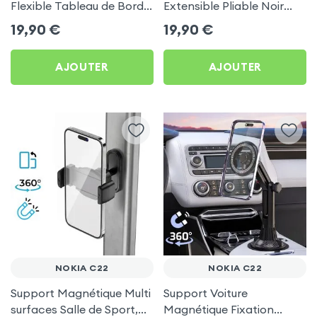
Flexible Tableau de Bord
Extensible Pliable Noir
et Écran central pour
Carbone pour Nokia C22
19,90
€
19,90
€
Nokia C22
AJOUTER
AJOUTER
NOKIA C22
NOKIA C22
Support Magnétique Multi
Support Voiture
surfaces Salle de Sport,
Magnétique Fixation