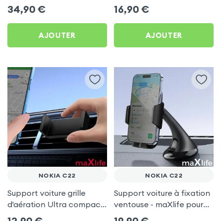
Nokia C22
Nokia C22
34,90
€
16,90
€
AJOUTER
AJOUTER
NOKIA C22
NOKIA C22
Support voiture grille
Support voiture à fixation
d'aération Ultra compact
ventouse - maXlife pour
pour Nokia C22
Nokia C22
12,90
€
19,90
€