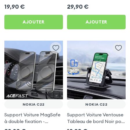
frigo pour Nokia C22
Porte-gobelet pour Nokia
19,90
€
29,90
€
C22
AJOUTER
AJOUTER
NOKIA C22
NOKIA C22
Support Voiture MagSafe
Support Voiture Ventouse
à double fixation -
Tableau de bord Noir pour
Acefast pour Nokia C22
Nokia C22