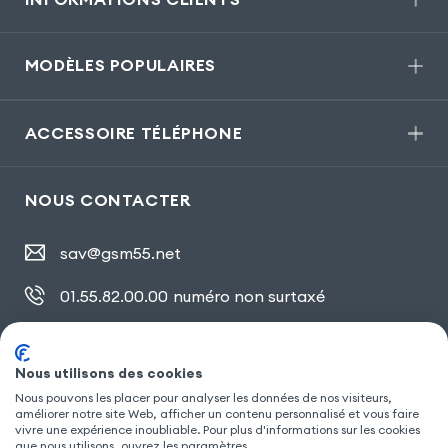
MODÈLES POPULAIRES
ACCESSOIRE TÉLÉPHONE
NOUS CONTACTER
sav@gsm55.net
01.55.82.00.00
numéro non surtaxé
30, bis rue Girard
,
93100 Montreuil
Nous utilisons des cookies
Nous pouvons les placer pour analyser les données de nos visiteurs,
SUIVEZ NOUS
améliorer notre site Web, afficher un contenu personnalisé et vous faire
vivre une expérience inoubliable. Pour plus d'informations sur les cookies
que nous utilisons, ouvrez les paramètres.