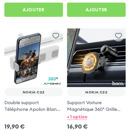
AJOUTER
AJOUTER
NOKIA C22
NOKIA C22
Double support
Support Voiture
Téléphone Apokin Blanc
Magnétique 360° Grille
pour Tiktok, Insta,
d'aération Hoco pour
+ 1 option
Snapchat, Youtube, Vlog
Nokia C22
19,90
€
16,90
€
et Twitch