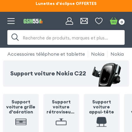
Code ECLIPSE55
Lunettes d'éclipse OFFERTES
0
Code ECLIPSE55
Recherche de produits, marques et plus…
Accessoires téléphone et tablette
Nokia
Nokia C2
Support voiture Nokia C22
Support
Support
Support
voiture grille
voiture
voiture
d'aération
rétroviseur /
appui-tête
pare soleil