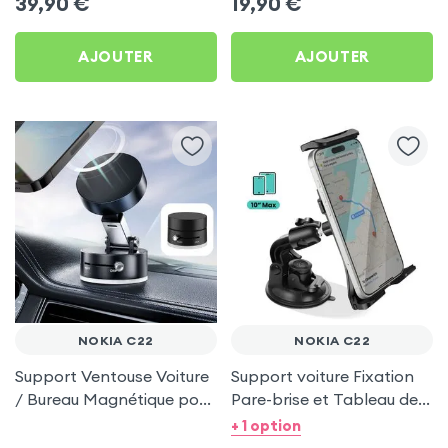
39,90
€
19,90
€
AJOUTER
AJOUTER
NOKIA C22
NOKIA C22
Support Ventouse Voiture
Support voiture Fixation
/ Bureau Magnétique pour
Pare-brise et Tableau de
Nokia C22
bord pour Nokia C22
+ 1 option