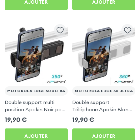
AJOUTER
AJOUTER
MOTOROLA EDGE 50 ULTRA
MOTOROLA EDGE 50 ULTRA
Double support multi
Double support
position Apokin Noir pour
Téléphone Apokin Blanc
Motorola Edge 50 Ultra
pour Tiktok, Insta,
19,90
€
19,90
€
Snapchat, Youtube, Vlog
et Twitch
AJOUTER
AJOUTER