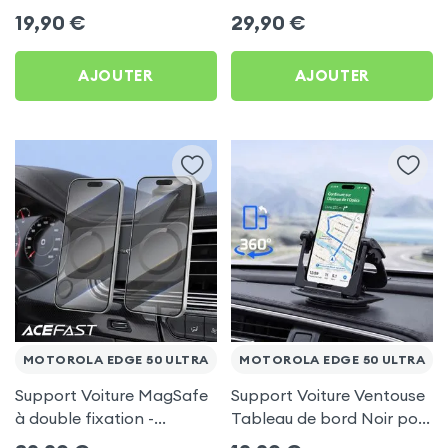
frigo pour Motorola Edge
Porte-gobelet pour
19,90
€
29,90
€
50 Ultra
Motorola Edge 50 Ultra
AJOUTER
AJOUTER
MOTOROLA EDGE 50 ULTRA
MOTOROLA EDGE 50 ULTRA
Support Voiture MagSafe
Support Voiture Ventouse
à double fixation -
Tableau de bord Noir pour
Acefast pour Motorola
Motorola Edge 50 Ultra