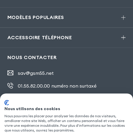
MODÈLES POPULAIRES
ACCESSOIRE TÉLÉPHONE
NOUS CONTACTER
sav@gsm55.net
01.55.82.00.00
numéro non surtaxé
30, bis rue Girard
,
93100 Montreuil
Nous utilisons des cookies
Nous pouvons les placer pour analyser les données de nos visiteurs,
SUIVEZ NOUS
améliorer notre site Web, afficher un contenu personnalisé et vous faire
vivre une expérience inoubliable. Pour plus d'informations sur les cookies
que nous utilisons, ouvrez les paramètres.