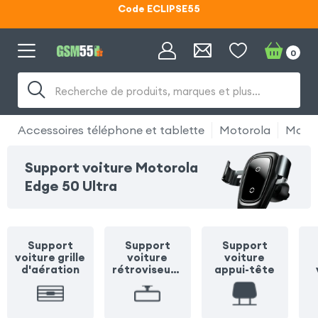
Lunettes d'éclipse OFFERTES
Code ECLIPSE55
0
Recherche de produits, marques et plus…
Accessoires téléphone et tablette
Motorola
Motor
Support voiture Motorola
Edge 50 Ultra
Support
Support
Support
voiture grille
voiture
voiture
d'aération
rétroviseur /
appui-tête
pare soleil