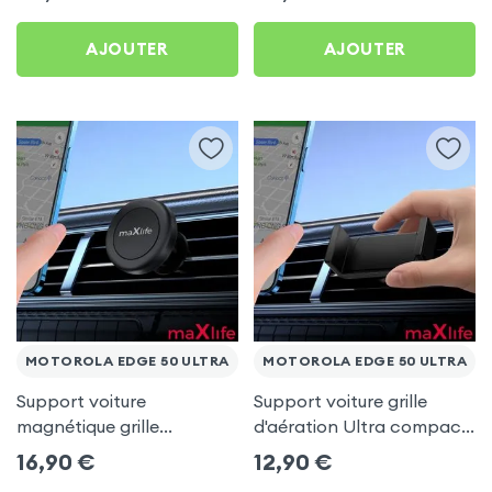
AJOUTER
AJOUTER
MOTOROLA EDGE 50 ULTRA
MOTOROLA EDGE 50 ULTRA
Support voiture
Support voiture grille
magnétique grille
d'aération Ultra compact
d'aération - maXlife pour
pour Motorola Edge 50
16,90
€
12,90
€
Motorola Edge 50 Ultra
Ultra