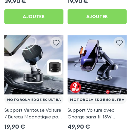
39,90
€
19,90
€
Edge 50 Ultra
AJOUTER
AJOUTER
MOTOROLA EDGE 50 ULTRA
MOTOROLA EDGE 50 ULTRA
Support Ventouse Voiture
Support Voiture avec
/ Bureau Magnétique pour
Charge sans fil 15W
Motorola Edge 50 Ultra
Forcell pour Motorola
19,90
€
49,90
€
Edge 50 Ultra