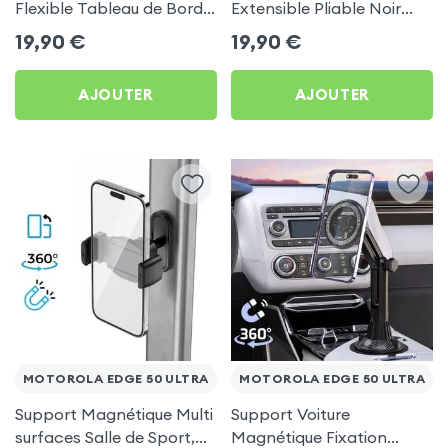
Flexible Tableau de Bord
Extensible Pliable Noir
et Écran central pour
Carbone pour Motorola
19,90
€
19,90
€
Motorola Edge 50 Ultra
Edge 50 Ultra
AJOUTER
AJOUTER
MOTOROLA EDGE 50 ULTRA
MOTOROLA EDGE 50 ULTRA
Support Magnétique Multi
Support Voiture
surfaces Salle de Sport,
Magnétique Fixation