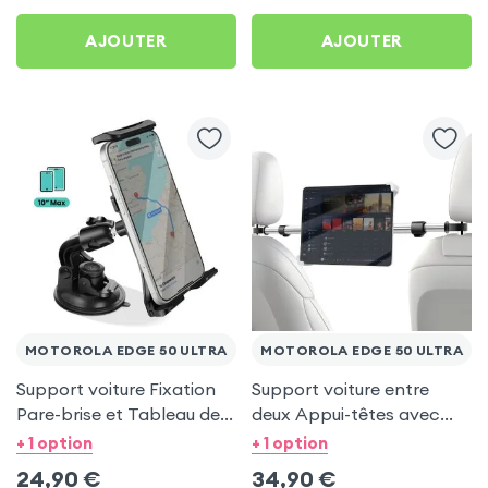
AJOUTER
AJOUTER
MOTOROLA EDGE 50 ULTRA
MOTOROLA EDGE 50 ULTRA
Support voiture Fixation
Support voiture entre
Pare-brise et Tableau de
deux Appui-têtes avec
bord pour Motorola Edge
Tête rotative à 360° pour
+ 1 option
+ 1 option
50 Ultra
Motorola Edge 50 Ultra
24,90
€
34,90
€