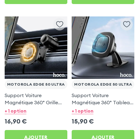
MOTOROLA EDGE 50 ULTRA
MOTOROLA EDGE 50 ULTRA
Support Voiture
Support Voiture
Magnétique 360° Grille
Magnétique 360° Tableau
d'aération Hoco pour
de bord Hoco pour
+ 1 option
+ 1 option
Motorola Edge 50 Ultra
Motorola Edge 50 Ultra
16,90
€
15,90
€
AJOUTER
AJOUTER