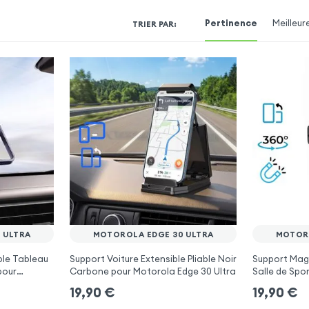
Pertinence
Meilleur
TRIER PAR
:
 ULTRA
MOTOROLA EDGE 30 ULTRA
MOTORO
ble Tableau
Support Voiture Extensible Pliable Noir
Support Magn
pour
Carbone pour Motorola Edge 30 Ultra
Salle de Spo
Edge 30 Ultr
19,90
€
19,90
€