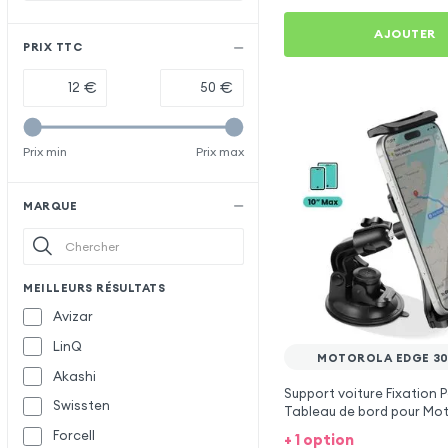
AJOUTER
PRIX TTC
€
€
Prix min
Prix max
MARQUE
MEILLEURS RÉSULTATS
Avizar
LinQ
MOTOROLA EDGE 30
Akashi
Support voiture Fixation P
Swissten
Tableau de bord pour Mo
30 Ultra
Forcell
+ 1 option