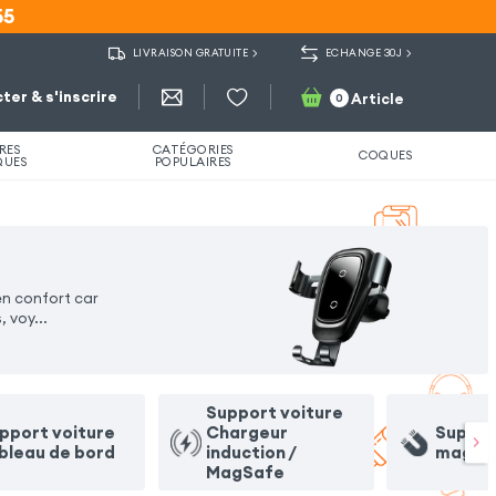
55
55
LIVRAISON GRATUITE
ECHANGE 30J
ter & s'inscrire
Article
0
RES
CATÉGORIES
COQUES
QUES
POPULAIRES
en confort car
, voy
...
Support voiture
pport voiture
Chargeur
Suppor
bleau de bord
induction /
magne
MagSafe