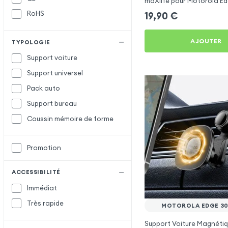
maXlife pour Motorola Ed
RoHS
19,90
€
AJOUTER
TYPOLOGIE
Support voiture
Support universel
Pack auto
Support bureau
Coussin mémoire de forme
Promotion
ACCESSIBILITÉ
Immédiat
Très rapide
MOTOROLA EDGE 30
Support Voiture Magnétiq