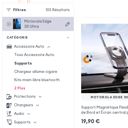
Filtres
105
Résultats
Motorola Edge
30 Ultra
CATÉGORIE
Accessoire Auto
Tous Accessoire Auto
Supports
Chargeur allume-cigare
Kits-main-libre bluetooth
2
Plus
Protections
MOTOROLA EDGE 30
Chargeurs
Support Magnétique Flexi
de Bord et Écran central 
Audio
Motorola Edge 30 Ultra
19,90
€
Supports