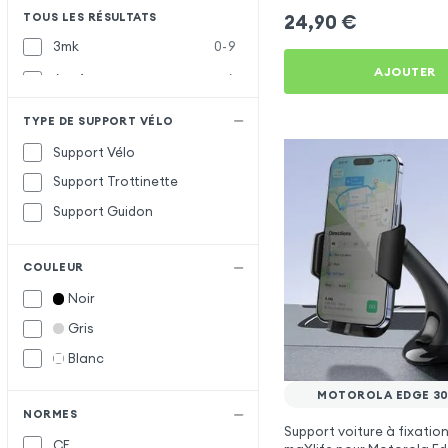
TOUS LES RÉSULTATS
24,90
€
3mk
0-9
AJOUTER
Acefast
A
Apokin
TYPE DE SUPPORT VÉLO
Baseus
B
Support Vélo
Belkin
Support Trottinette
Forever
F
Support Guidon
Hoco
H
COULEUR
Maxlife
M
Noir
Vennus
V
Gris
wiwu
W
Blanc
XO
X
MOTOROLA EDGE 30
NORMES
Support voiture à fixatio
CE