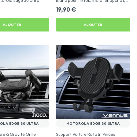
torola Edge 30 Ultra
Blanc pour Tiktok, Insta, Snapchat,
Youtube, Vlog et Twitch
19,90
€
AJOUTER
AJOUTER
LA EDGE 30 ULTRA
MOTOROLA EDGE 30 ULTRA
re à Gravité Grille
Support Voiture Rotatif Pinces