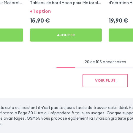
our Motorola
Tableau de bord Hoco pour Motorola
d'aération H
Edge 30 Ultra
Edge 30 Ultr
+ 1 option
15,90
€
19,90
€
AJOUTER
20 de 105 accessoires
VOIR PLUS
ts auto qui existent il n'est pas toujours facile de trouver celui idé
Motorola Edge 30 Ultra qui répondent à tous les usages. Chaque suppo
es avantages. GSM55 vous propose également la livraison gratuite po
e.