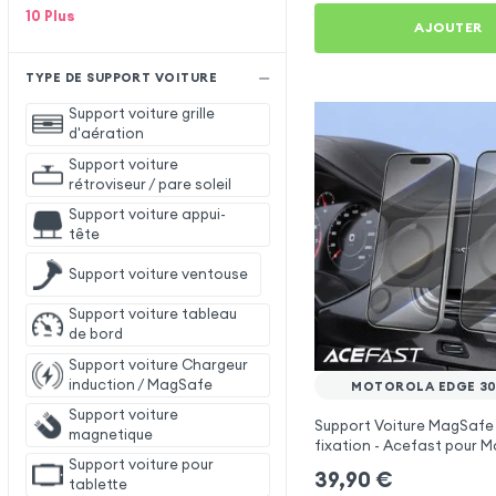
10
Plus
AJOUTER
TYPE DE SUPPORT VOITURE
Support voiture grille
d'aération
Support voiture
rétroviseur / pare soleil
Support voiture appui-
tête
Support voiture ventouse
Support voiture tableau
de bord
Support voiture Chargeur
induction / MagSafe
MOTOROLA EDGE 30
Support voiture
Support Voiture MagSafe
magnetique
fixation - Acefast pour 
Support voiture pour
Edge 30 Ultra
39,90
€
tablette