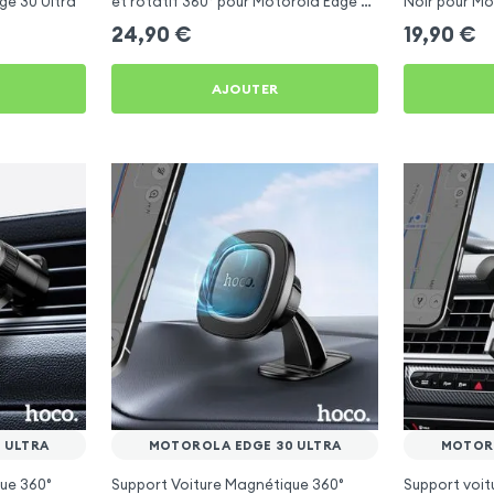
ge 30 Ultra
et rotatif 360° pour Motorola Edge 30
Noir pour Mo
Ultra
24,90
€
19,90
€
AJOUTER
 ULTRA
MOTOROLA EDGE 30 ULTRA
MOTORO
ue 360°
Support Voiture Magnétique 360°
Support voitu