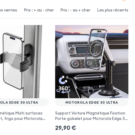
es ventes
Prix : + au - cher
Prix : - au + cher
Les plus récents
LA EDGE 30 ULTRA
MOTOROLA EDGE 30 ULTRA
étique Multi surfaces
Support Voiture Magnétique Fixation
rt, frigo pour Motorola
Porte-gobelet pour Motorola Edge 30
a
Ultra
29,90
€