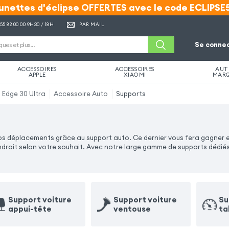
unettes d'éclipse OFFERTES avec le code ECLIPSE
unettes d'éclipse OFFERTES avec le code ECLIPSE
 55 82 00 00
9H30 / 18H
PAR MAIL
Se connec
ACCESSOIRES
ACCESSOIRES
AUT
APPLE
XIAOMI
MAR
 Edge 30 Ultra
Accessoire Auto
Supports
vos déplacements grâce au support auto. Ce dernier vous fera gagner 
endroit selon votre souhait. Avec notre large gamme de supports dédiés
Support voiture
Support voiture
Su
appui-tête
ventouse
ta