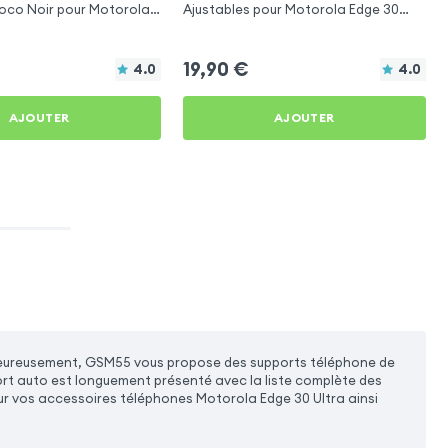
oco Noir pour Motorola
Ajustables pour Motorola Edge 30
a
Ultra
19,90
€
4.0
4.0
AJOUTER
AJOUTER
al. Heureusement, GSM55 vous propose des supports téléphone de
rt auto est longuement présenté avec la liste complète des
ur vos accessoires téléphones Motorola Edge 30 Ultra ainsi