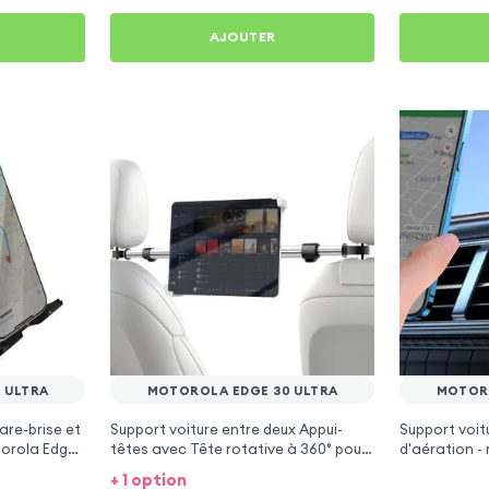
AJOUTER
 ULTRA
MOTOROLA EDGE 30 ULTRA
MOTORO
are-brise et
Support voiture entre deux Appui-
Support voit
torola Edge
têtes avec Tête rotative à 360° pour
d'aération -
Motorola Edge 30 Ultra
Edge 30 Ultr
+ 1 option