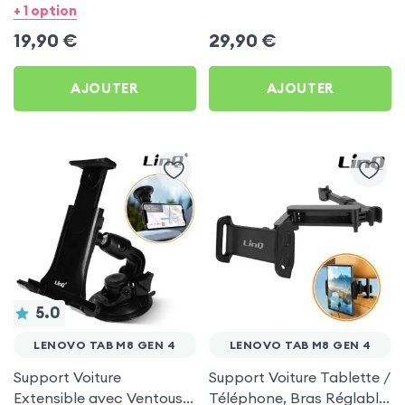
Lenovo Tab M8 Gen 4
Lenovo Tab M8 Gen 4
+ 1 option
19,90
€
29,90
€
AJOUTER
AJOUTER
5.0
LENOVO TAB M8 GEN 4
LENOVO TAB M8 GEN 4
Support Voiture
Support Voiture Tablette /
Extensible avec Ventouse
Téléphone, Bras Réglable,