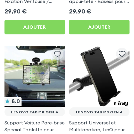
Fixation Ventouse /
appui-tête - Baseus pour
Appuie Tête , 2 en 1 - Noir
Lenovo Tab M8 Gen 4
29,90
€
29,90
€
pour Lenovo Tab M8 Gen
4
AJOUTER
AJOUTER
5.0
LENOVO TAB M8 GEN 4
LENOVO TAB M8 GEN 4
Support Voiture Pare-brise
Support Universel et
Spécial Tablette pour
Multifonction, LinQ pour