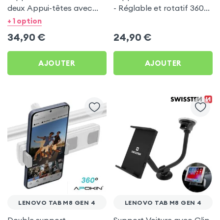
deux Appui-têtes avec
- Réglable et rotatif 360°
Tête rotative à 360° pour
pour Lenovo Tab M8 Gen
+ 1 option
Lenovo Tab M8 Gen 4
4
34,90
€
24,90
€
AJOUTER
AJOUTER
LENOVO TAB M8 GEN 4
LENOVO TAB M8 GEN 4