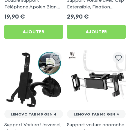
Double support
Support Voiture avec Clip
Téléphone Apokin Blanc
Extensible, Fixation
pour Tiktok, Insta,
Ventouse Réglable,
19,90
€
29,90
€
Snapchat, Youtube, Vlog
Swissten T1-HK - Noir
et Twitch
pour Lenovo Tab M8 Gen
AJOUTER
AJOUTER
4
LENOVO TAB M8 GEN 4
LENOVO TAB M8 GEN 4
Support Voiture Universel,
Support voiture accroche