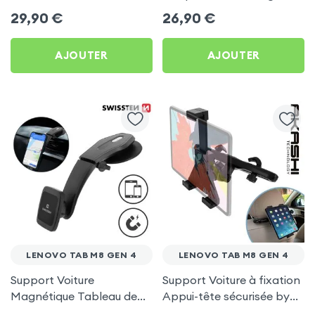
et Bras Réglable - Linq
Fixation Appui-tête, Linq -
29,90
€
26,90
€
pour Lenovo Tab M8 Gen
Noir pour Lenovo Tab M8
4
Gen 4
AJOUTER
AJOUTER
LENOVO TAB M8 GEN 4
LENOVO TAB M8 GEN 4
Support Voiture
Support Voiture à fixation
Magnétique Tableau de
Appui-tête sécurisée by
Bord Swissten - Noir pour
Akashi - Noir pour Lenovo