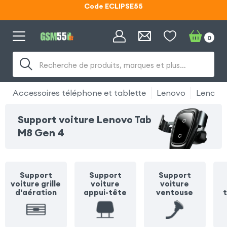
Lunettes d'éclipse OFFERTES
0
Code ECLIPSE55
Recherche de produits, marques et plus…
Accessoires téléphone et tablette
Lenovo
Lenovo
Support voiture Lenovo Tab
M8 Gen 4
Support
Support
Support
voiture grille
voiture
voiture
d'aération
appui-tête
ventouse
t