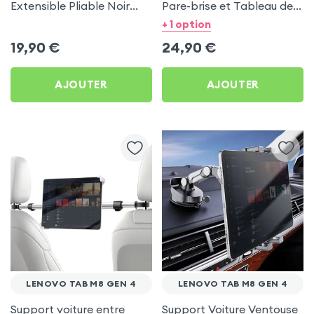
Extensible Pliable Noir
Pare-brise et Tableau de
Carbone pour Lenovo
bord pour Lenovo Tab M8
+ 1 option
Tab M8 Gen 4
Gen 4
19,90
€
24,90
€
AJOUTER
AJOUTER
LENOVO TAB M8 GEN 4
LENOVO TAB M8 GEN 4
Support voiture entre
Support Voiture Ventouse