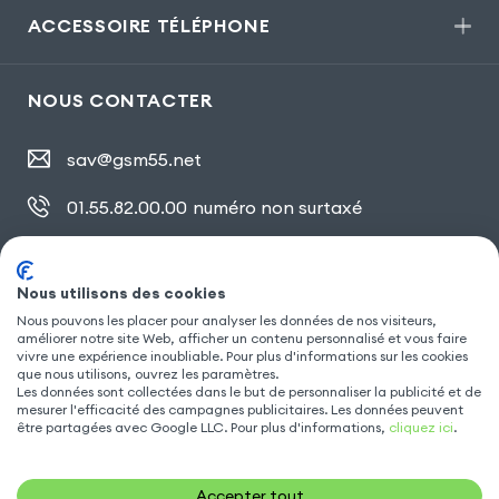
ACCESSOIRE TÉLÉPHONE
NOUS CONTACTER
sav@gsm55.net
01.55.82.00.00
numéro non surtaxé
30, bis rue Girard
,
93100 Montreuil
Nous utilisons des cookies
Nous pouvons les placer pour analyser les données de nos visiteurs,
SUIVEZ NOUS
améliorer notre site Web, afficher un contenu personnalisé et vous faire
vivre une expérience inoubliable. Pour plus d'informations sur les cookies
que nous utilisons, ouvrez les paramètres.
Les données sont collectées dans le but de personnaliser la publicité et de
mesurer l'efficacité des campagnes publicitaires. Les données peuvent
être partagées avec Google LLC. Pour plus d'informations,
cliquez ici
.
Accepter tout