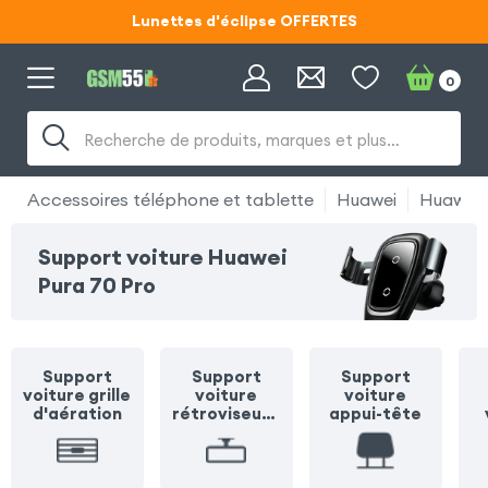
Lunettes d'éclipse OFFERTES
Code ECLIPSE55
0
Lunettes d'éclipse OFFERTES
Recherche de produits, marques et plus…
Code ECLIPSE55
Accessoires téléphone et tablette
Huawei
Huawei 
Support voiture Huawei
Pura 70 Pro
Support
Support
Support
voiture grille
voiture
voiture
d'aération
rétroviseur /
appui-tête
pare soleil