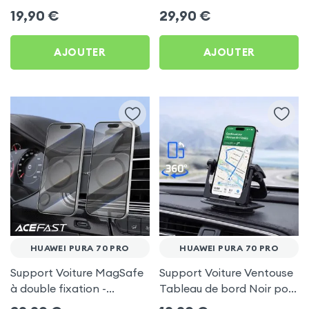
frigo pour Huawei Pura 70
Porte-gobelet pour
19,90
€
29,90
€
Pro
Huawei Pura 70 Pro
AJOUTER
AJOUTER
HUAWEI PURA 70 PRO
HUAWEI PURA 70 PRO
Support Voiture MagSafe
Support Voiture Ventouse
à double fixation -
Tableau de bord Noir pour
Acefast pour Huawei Pura
Huawei Pura 70 Pro