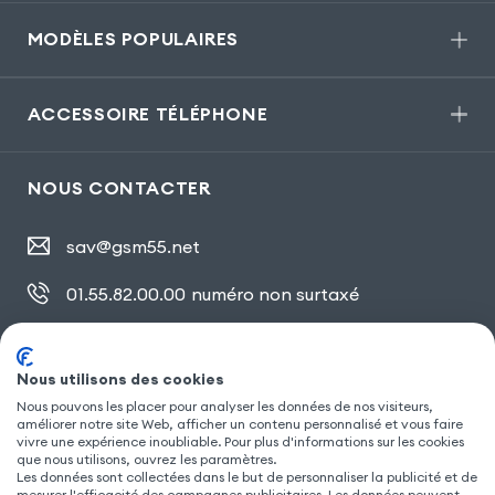
MODÈLES POPULAIRES
ACCESSOIRE TÉLÉPHONE
NOUS CONTACTER
sav@gsm55.net
01.55.82.00.00
numéro non surtaxé
30, bis rue Girard
,
93100 Montreuil
Nous utilisons des cookies
Nous pouvons les placer pour analyser les données de nos visiteurs,
SUIVEZ NOUS
améliorer notre site Web, afficher un contenu personnalisé et vous faire
vivre une expérience inoubliable. Pour plus d'informations sur les cookies
que nous utilisons, ouvrez les paramètres.
Les données sont collectées dans le but de personnaliser la publicité et de
mesurer l'efficacité des campagnes publicitaires. Les données peuvent