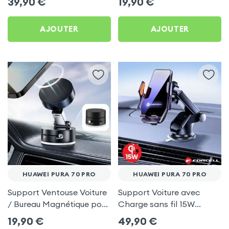
39,90
€
19,90
€
70 Pro
AJOUTER
AJOUTER
HUAWEI PURA 70 PRO
HUAWEI PURA 70 PRO
Support Ventouse Voiture
Support Voiture avec
/ Bureau Magnétique pour
Charge sans fil 15W
Huawei Pura 70 Pro
Forcell pour Huawei Pura
19,90
€
49,90
€
70 Pro