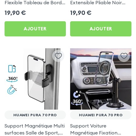
Flexible Tableau de Bord
Extensible Pliable Noir
et Écran central pour
Carbone pour Huawei
19,90
€
19,90
€
Huawei Pura 70 Pro
Pura 70 Pro
AJOUTER
AJOUTER
HUAWEI PURA 70 PRO
HUAWEI PURA 70 PRO
Support Magnétique Multi
Support Voiture
surfaces Salle de Sport,
Magnétique Fixation