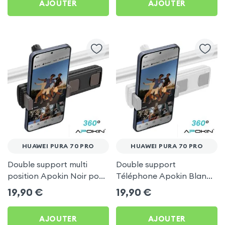
AJOUTER
AJOUTER
HUAWEI PURA 70 PRO
HUAWEI PURA 70 PRO
Double support multi
Double support
position Apokin Noir pour
Téléphone Apokin Blanc
Huawei Pura 70 Pro
pour Tiktok, Insta,
19,90
€
19,90
€
Snapchat, Youtube, Vlog
et Twitch
AJOUTER
AJOUTER