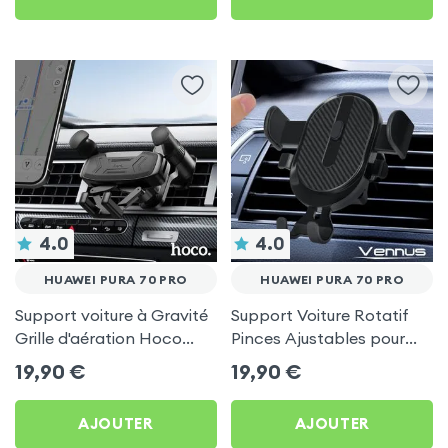
4.0
4.0
HUAWEI PURA 70 PRO
HUAWEI PURA 70 PRO
Support voiture à Gravité
Support Voiture Rotatif
Grille d'aération Hoco
Pinces Ajustables pour
Noir pour Huawei Pura 70
Huawei Pura 70 Pro
19,90
€
19,90
€
Pro
AJOUTER
AJOUTER