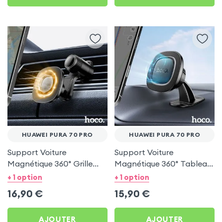
HUAWEI PURA 70 PRO
HUAWEI PURA 70 PRO
Support Voiture
Support Voiture
Magnétique 360° Grille
Magnétique 360° Tableau
d'aération Hoco pour
de bord Hoco pour
+ 1 option
+ 1 option
Huawei Pura 70 Pro
Huawei Pura 70 Pro
16,90
€
15,90
€
AJOUTER
AJOUTER