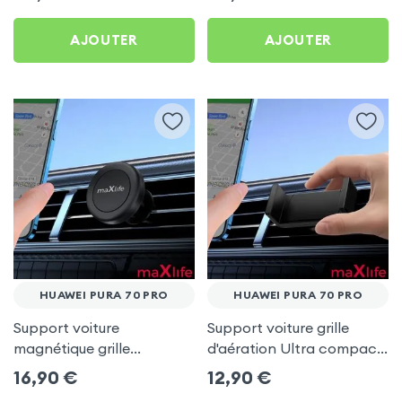
AJOUTER
AJOUTER
HUAWEI PURA 70 PRO
HUAWEI PURA 70 PRO
Support voiture
Support voiture grille
magnétique grille
d'aération Ultra compact
d'aération - maXlife pour
pour Huawei Pura 70 Pro
16,90
€
12,90
€
Huawei Pura 70 Pro