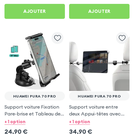
AJOUTER
AJOUTER
HUAWEI PURA 70 PRO
HUAWEI PURA 70 PRO
Support voiture Fixation
Support voiture entre
Pare-brise et Tableau de
deux Appui-têtes avec
bord pour Huawei Pura 70
Tête rotative à 360° pour
+ 1 option
+ 1 option
Pro
Huawei Pura 70 Pro
24,90
€
34,90
€