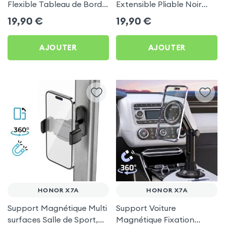
Flexible Tableau de Bord
Extensible Pliable Noir
et Écran central pour
Carbone pour Honor X7a
19,90
€
19,90
€
Honor X7a
AJOUTER
AJOUTER
HONOR X7A
HONOR X7A
Support Magnétique Multi
Support Voiture
surfaces Salle de Sport,
Magnétique Fixation