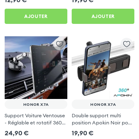
AJOUTER
AJOUTER
HONOR X7A
HONOR X7A
Support Voiture Ventouse
Double support multi
- Réglable et rotatif 360°
position Apokin Noir pour
pour Honor X7a
Honor X7a
24,90
€
19,90
€