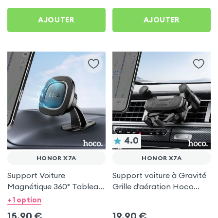
AJOUTER
AJOUTER
4.0
HONOR X7A
HONOR X7A
Support Voiture
Support voiture à Gravité
Magnétique 360° Tableau
Grille d'aération Hoco
de bord Hoco pour Honor
Noir pour Honor X7a
+ 1 option
X7a
15,90
€
19,90
€