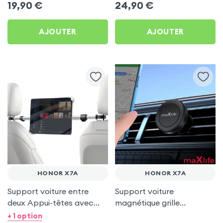
19,90
€
24,90
€
AJOUTER
AJOUTER
HONOR X7A
HONOR X7A
Support voiture entre
Support voiture
deux Appui-têtes avec
magnétique grille
Tête rotative à 360° pour
d'aération - maXlife pour
+ 1 option