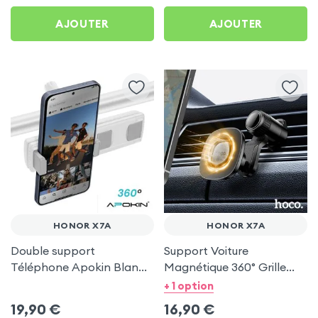
AJOUTER
AJOUTER
HONOR X7A
HONOR X7A
Double support
Support Voiture
Téléphone Apokin Blanc
Magnétique 360° Grille
pour Tiktok, Insta,
d'aération Hoco pour
+ 1 option
Snapchat, Youtube, Vlog
Honor X7a
19,90
€
16,90
€
et Twitch