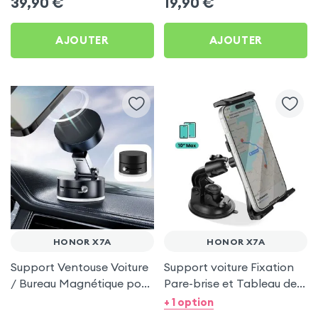
39,90
€
19,90
€
AJOUTER
AJOUTER
HONOR X7A
HONOR X7A
Support Ventouse Voiture
Support voiture Fixation
/ Bureau Magnétique pour
Pare-brise et Tableau de
Honor X7a
bord pour Honor X7a
+ 1 option