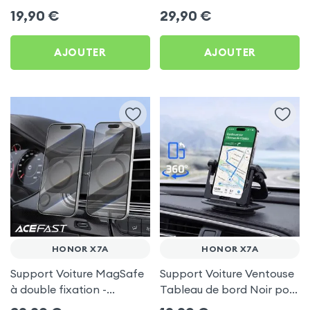
frigo pour Honor X7a
Porte-gobelet pour Honor
19,90
€
29,90
€
X7a
AJOUTER
AJOUTER
HONOR X7A
HONOR X7A
Support Voiture MagSafe
Support Voiture Ventouse
à double fixation -
Tableau de bord Noir pour
Acefast pour Honor X7a
Honor X7a