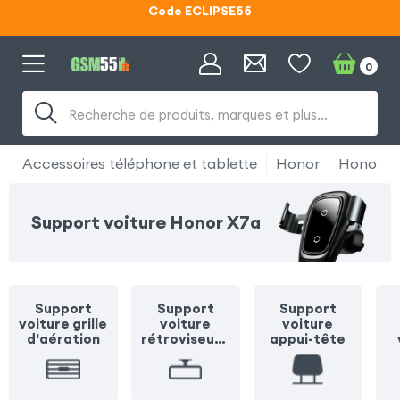
Lunettes d'éclipse OFFERTES
Code ECLIPSE55
0
Recherche de produits, marques et plus…
Accessoires téléphone et tablette
Honor
Honor X
Support voiture Honor X7a
Support
Support
Support
voiture grille
voiture
voiture
d'aération
rétroviseur /
appui-tête
pare soleil