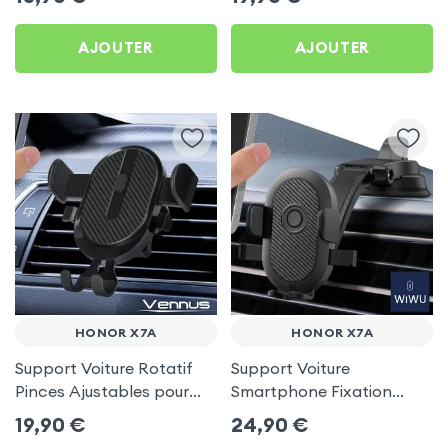
AJOUTER
AJOUTER
HONOR X7A
HONOR X7A
Support Voiture Rotatif
Support Voiture
Pinces Ajustables pour
Smartphone Fixation
Honor X7a
Ventouse Noir, Wiwu pour
19,90
€
24,90
€
Honor X7a