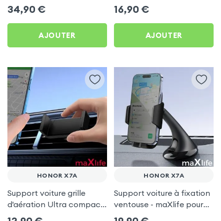
Honor X7a
Honor X7a
34,90
€
16,90
€
AJOUTER
AJOUTER
HONOR X7A
HONOR X7A
Support voiture grille
Support voiture à fixation
d'aération Ultra compact
ventouse - maXlife pour
pour Honor X7a
Honor X7a
12,90
€
19,90
€