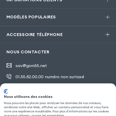
MODÈLES POPULAIRES
ACCESSOIRE TÉLÉPHONE
NOUS CONTACTER
sav@gsm55.net
01.55.82.00.00
numéro non surtaxé
30, bis rue Girard
,
93100 Montreuil
Nous utilisons des cookies
Nous pouvons les placer pour analyser les données de nos visiteurs,
SUIVEZ NOUS
améliorer notre site Web, afficher un contenu personnalisé et vous faire
vivre une expérience inoubliable. Pour plus d'informations sur les cookies
que nous utilisons, ouvrez les paramètres.