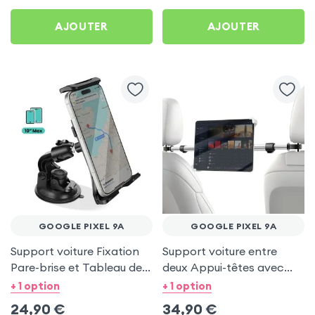
AJOUTER
AJOUTER
GOOGLE PIXEL 9A
GOOGLE PIXEL 9A
Support voiture Fixation
Support voiture entre
Pare-brise et Tableau de
deux Appui-têtes avec
bord pour Google Pixel 9a
Tête rotative à 360° pour
+ 1 option
+ 1 option
Google Pixel 9a
24,90
€
34,90
€