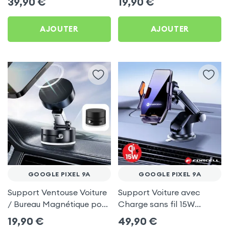
39,90
€
19,90
€
9a
AJOUTER
AJOUTER
GOOGLE PIXEL 9A
GOOGLE PIXEL 9A
Support Ventouse Voiture
Support Voiture avec
/ Bureau Magnétique pour
Charge sans fil 15W
Google Pixel 9a
Forcell pour Google Pixel
19,90
€
49,90
€
9a