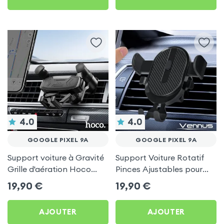
4.0
4.0
GOOGLE PIXEL 9A
GOOGLE PIXEL 9A
Support voiture à Gravité
Support Voiture Rotatif
Grille d'aération Hoco
Pinces Ajustables pour
Noir pour Google Pixel 9a
Google Pixel 9a
19,90
€
19,90
€
AJOUTER
AJOUTER