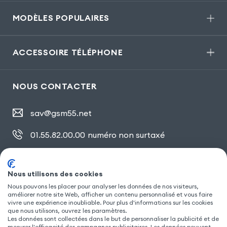
MODÈLES POPULAIRES
ACCESSOIRE TÉLÉPHONE
NOUS CONTACTER
sav@gsm55.net
01.55.82.00.00
numéro non surtaxé
30, bis rue Girard
,
93100 Montreuil
Nous utilisons des cookies
Nous pouvons les placer pour analyser les données de nos visiteurs,
SUIVEZ NOUS
améliorer notre site Web, afficher un contenu personnalisé et vous faire
vivre une expérience inoubliable. Pour plus d'informations sur les cookies
que nous utilisons, ouvrez les paramètres.
Les données sont collectées dans le but de personnaliser la publicité et de
mesurer l'efficacité des campagnes publicitaires. Les données peuvent