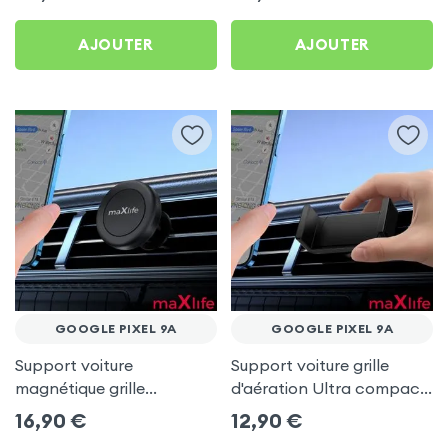
AJOUTER
AJOUTER
GOOGLE PIXEL 9A
GOOGLE PIXEL 9A
Support voiture
Support voiture grille
magnétique grille
d'aération Ultra compact
d'aération - maXlife pour
pour Google Pixel 9a
16,90
€
12,90
€
Google Pixel 9a