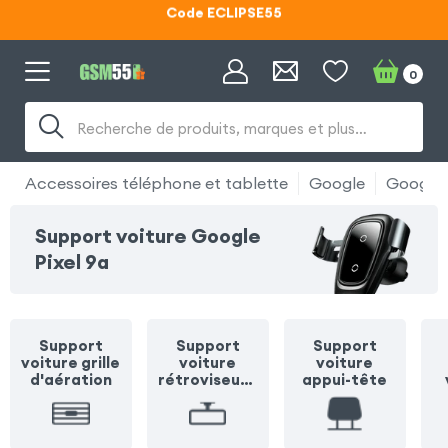
Lunettes d'éclipse OFFERTES
Code ECLIPSE55
0
Recherche de produits, marques et plus…
Accessoires téléphone et tablette
Google
Google 
Support voiture Google
Pixel 9a
Support
Support
Support
voiture grille
voiture
voiture
d'aération
rétroviseur /
appui-tête
pare soleil