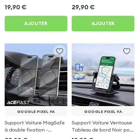
frigo pour Google Pixel 9a
Porte-gobelet pour
19,90
€
29,90
€
Google Pixel 9a
AJOUTER
AJOUTER
GOOGLE PIXEL 9A
GOOGLE PIXEL 9A
Support Voiture MagSafe
Support Voiture Ventouse
à double fixation -
Tableau de bord Noir pour
Acefast pour Google Pixel
Google Pixel 9a