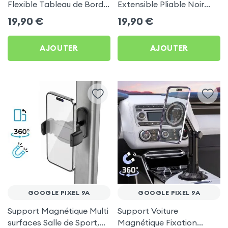
Flexible Tableau de Bord
Extensible Pliable Noir
et Écran central pour
Carbone pour Google
19,90
€
19,90
€
Google Pixel 9a
Pixel 9a
AJOUTER
AJOUTER
GOOGLE PIXEL 9A
GOOGLE PIXEL 9A
Support Magnétique Multi
Support Voiture
surfaces Salle de Sport,
Magnétique Fixation