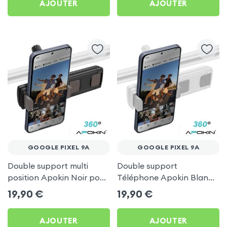
AJOUTER
AJOUTER
GOOGLE PIXEL 9A
GOOGLE PIXEL 9A
Double support multi
Double support
position Apokin Noir pour
Téléphone Apokin Blanc
Google Pixel 9a
pour Tiktok, Insta,
19,90
€
19,90
€
Snapchat, Youtube, Vlog
et Twitch
AJOUTER
AJOUTER