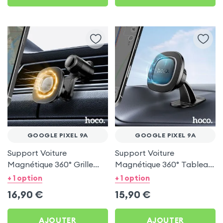
GOOGLE PIXEL 9A
GOOGLE PIXEL 9A
Support Voiture
Support Voiture
Magnétique 360° Grille
Magnétique 360° Tableau
d'aération Hoco pour
de bord Hoco pour
+ 1 option
+ 1 option
Google Pixel 9a
Google Pixel 9a
16,90
€
15,90
€
AJOUTER
AJOUTER