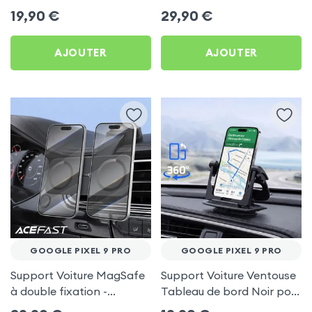
frigo pour Google Pixel 9
Porte-gobelet pour
19,90
€
29,90
€
Pro
Google Pixel 9 Pro
AJOUTER
AJOUTER
GOOGLE PIXEL 9 PRO
GOOGLE PIXEL 9 PRO
Support Voiture MagSafe
Support Voiture Ventouse
à double fixation -
Tableau de bord Noir pour
Acefast pour Google Pixel
Google Pixel 9 Pro