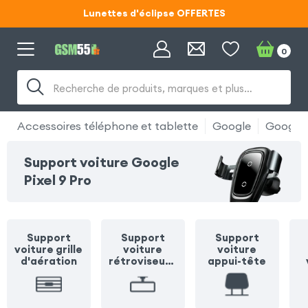
Lunettes d'éclipse OFFERTES
Code ECLIPSE55
0
Lunettes d'éclipse OFFERTES
Recherche de produits, marques et plus…
Code ECLIPSE55
Accessoires téléphone et tablette
Google
Google P
Support voiture Google
Pixel 9 Pro
Support
Support
Support
voiture grille
voiture
voiture
d'aération
rétroviseur /
appui-tête
pare soleil