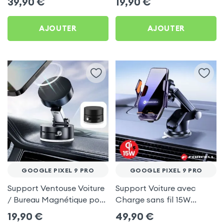
39,90
€
19,90
€
9 Pro
AJOUTER
AJOUTER
GOOGLE PIXEL 9 PRO
GOOGLE PIXEL 9 PRO
Support Ventouse Voiture
Support Voiture avec
/ Bureau Magnétique pour
Charge sans fil 15W
Google Pixel 9 Pro
Forcell pour Google Pixel
19,90
€
49,90
€
9 Pro