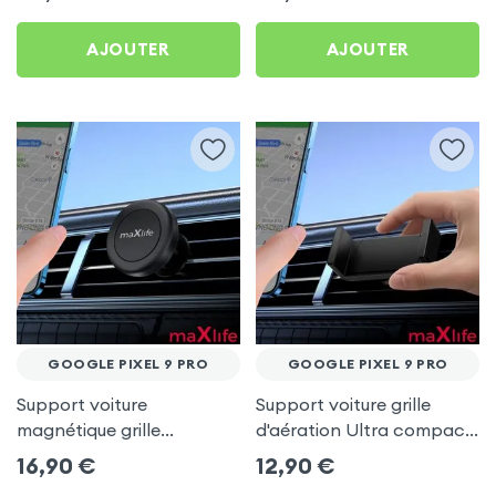
AJOUTER
AJOUTER
GOOGLE PIXEL 9 PRO
GOOGLE PIXEL 9 PRO
Support voiture
Support voiture grille
magnétique grille
d'aération Ultra compact
d'aération - maXlife pour
pour Google Pixel 9 Pro
16,90
€
12,90
€
Google Pixel 9 Pro