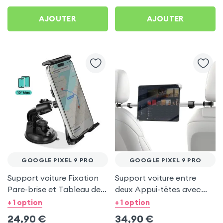
AJOUTER
AJOUTER
GOOGLE PIXEL 9 PRO
GOOGLE PIXEL 9 PRO
Support voiture Fixation
Support voiture entre
Pare-brise et Tableau de
deux Appui-têtes avec
bord pour Google Pixel 9
Tête rotative à 360° pour
+ 1 option
+ 1 option
Pro
Google Pixel 9 Pro
24,90
€
34,90
€