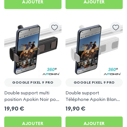
AJOUTER
AJOUTER
GOOGLE PIXEL 9 PRO
GOOGLE PIXEL 9 PRO
Double support multi
Double support
position Apokin Noir pour
Téléphone Apokin Blanc
Google Pixel 9 Pro
pour Tiktok, Insta,
19,90
€
19,90
€
Snapchat, Youtube, Vlog
et Twitch
AJOUTER
AJOUTER