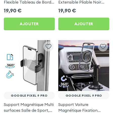
Flexible Tableau de Bord
Extensible Pliable Noir
et Écran central pour
Carbone pour Google
19,90
€
19,90
€
Google Pixel 9 Pro
Pixel 9 Pro
AJOUTER
AJOUTER
GOOGLE PIXEL 9 PRO
GOOGLE PIXEL 9 PRO
Support Magnétique Multi
Support Voiture
surfaces Salle de Sport,
Magnétique Fixation