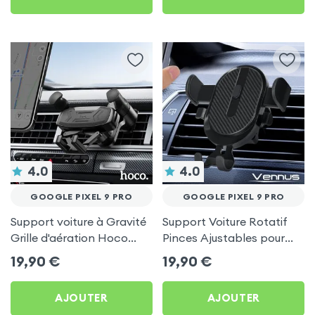
4.0
4.0
GOOGLE PIXEL 9 PRO
GOOGLE PIXEL 9 PRO
Support voiture à Gravité
Support Voiture Rotatif
Grille d'aération Hoco
Pinces Ajustables pour
Noir pour Google Pixel 9
Google Pixel 9 Pro
19,90
€
19,90
€
Pro
AJOUTER
AJOUTER