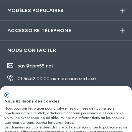
MODÈLES POPULAIRES
ACCESSOIRE TÉLÉPHONE
NOUS CONTACTER
sav@gsm55.net
01.55.82.00.00
numéro non surtaxé
30, bis rue Girard
,
93100 Montreuil
Nous utilisons des cookies
Nous pouvons les placer pour analyser les données de nos visiteurs,
SUIVEZ NOUS
améliorer notre site Web, afficher un contenu personnalisé et vous faire
vivre une expérience inoubliable. Pour plus d'informations sur les cookies
que nous utilisons, ouvrez les paramètres.
Les données sont collectées dans le but de personnaliser la publicité et de
mesurer l'efficacité des campagnes publicitaires. Les données peuvent