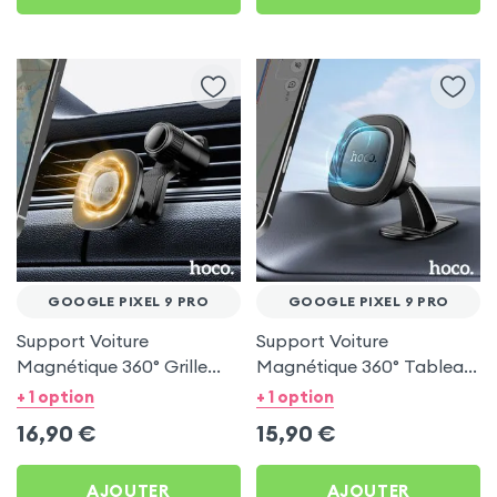
GOOGLE PIXEL 9 PRO
GOOGLE PIXEL 9 PRO
Support Voiture
Support Voiture
Magnétique 360° Grille
Magnétique 360° Tableau
d'aération Hoco pour
de bord Hoco pour
+ 1 option
+ 1 option
Google Pixel 9 Pro
Google Pixel 9 Pro
16,90
€
15,90
€
AJOUTER
AJOUTER