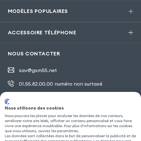
MODÈLES POPULAIRES
ACCESSOIRE TÉLÉPHONE
NOUS CONTACTER
sav@gsm55.net
01.55.82.00.00
numéro non surtaxé
30, bis rue Girard
,
93100 Montreuil
Nous utilisons des cookies
Nous pouvons les placer pour analyser les données de nos visiteurs,
SUIVEZ NOUS
améliorer notre site Web, afficher un contenu personnalisé et vous faire
vivre une expérience inoubliable. Pour plus d'informations sur les cookies
que nous utilisons, ouvrez les paramètres.
Les données sont collectées dans le but de personnaliser la publicité et de
mesurer l'efficacité des campagnes publicitaires. Les données peuvent