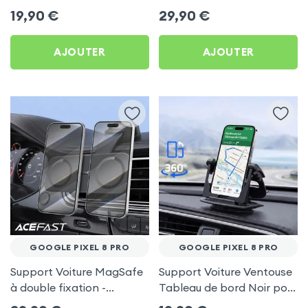
frigo pour Google Pixel 8
Porte-gobelet pour
19,90
€
29,90
€
Pro
Google Pixel 8 Pro
AJOUTER
AJOUTER
GOOGLE PIXEL 8 PRO
GOOGLE PIXEL 8 PRO
Support Voiture MagSafe
Support Voiture Ventouse
à double fixation -
Tableau de bord Noir pour
Acefast pour Google Pixel
Google Pixel 8 Pro