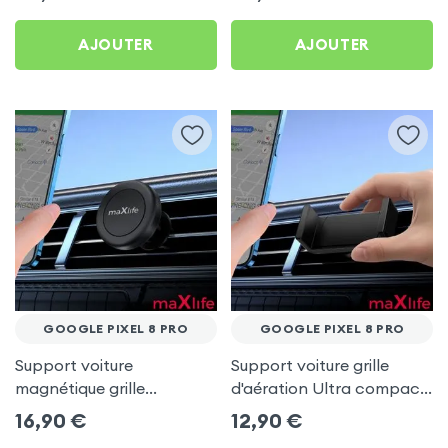
AJOUTER
AJOUTER
GOOGLE PIXEL 8 PRO
GOOGLE PIXEL 8 PRO
Support voiture
Support voiture grille
magnétique grille
d'aération Ultra compact
d'aération - maXlife pour
pour Google Pixel 8 Pro
16,90
€
12,90
€
Google Pixel 8 Pro