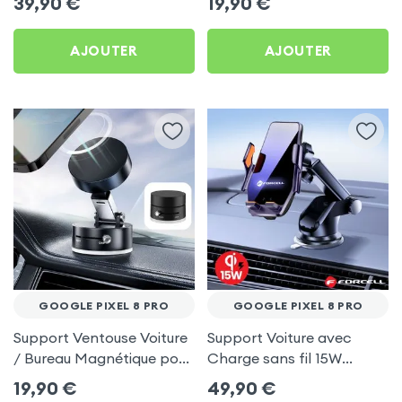
39,90
€
19,90
€
8 Pro
AJOUTER
AJOUTER
GOOGLE PIXEL 8 PRO
GOOGLE PIXEL 8 PRO
Support Ventouse Voiture
Support Voiture avec
/ Bureau Magnétique pour
Charge sans fil 15W
Google Pixel 8 Pro
Forcell pour Google Pixel
19,90
€
49,90
€
8 Pro