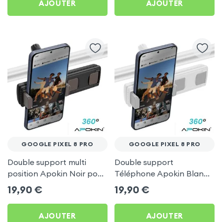
AJOUTER
AJOUTER
GOOGLE PIXEL 8 PRO
GOOGLE PIXEL 8 PRO
Double support multi
Double support
position Apokin Noir pour
Téléphone Apokin Blanc
Google Pixel 8 Pro
pour Tiktok, Insta,
19,90
€
19,90
€
Snapchat, Youtube, Vlog
et Twitch
AJOUTER
AJOUTER