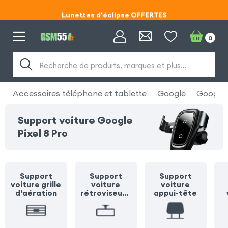
Lunettes d'éclipse OFFERTES
Code ECLIPSE55
0
Lunettes d'éclipse OFFERTES
Recherche de produits, marques et plus…
Code ECLIPSE55
Accessoires téléphone et tablette
Google
Google P
Support voiture Google
Pixel 8 Pro
Support
Support
Support
voiture grille
voiture
voiture
d'aération
rétroviseur /
appui-tête
pare soleil