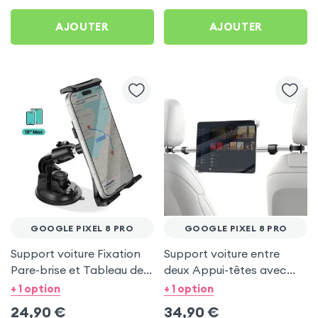
AJOUTER
AJOUTER
GOOGLE PIXEL 8 PRO
GOOGLE PIXEL 8 PRO
Support voiture Fixation
Support voiture entre
Pare-brise et Tableau de
deux Appui-têtes avec
bord pour Google Pixel 8
Tête rotative à 360° pour
+ 1 option
+ 1 option
Pro
Google Pixel 8 Pro
24,90
€
34,90
€