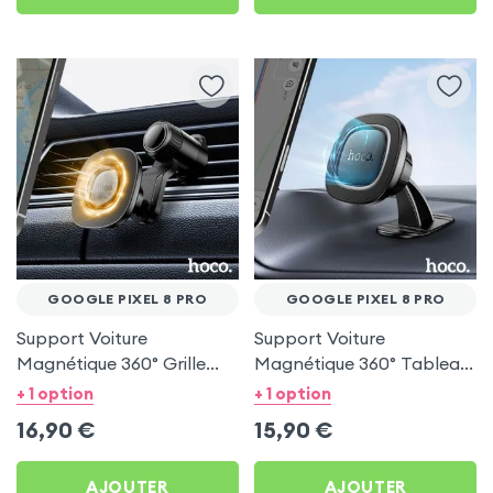
GOOGLE PIXEL 8 PRO
GOOGLE PIXEL 8 PRO
Support Voiture
Support Voiture
Magnétique 360° Grille
Magnétique 360° Tableau
d'aération Hoco pour
de bord Hoco pour
+ 1 option
+ 1 option
Google Pixel 8 Pro
Google Pixel 8 Pro
16,90
€
15,90
€
AJOUTER
AJOUTER