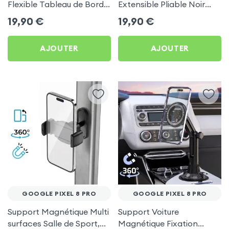
Flexible Tableau de Bord
Extensible Pliable Noir
et Écran central pour
Carbone pour Google
19,90
€
19,90
€
Google Pixel 8 Pro
Pixel 8 Pro
AJOUTER
AJOUTER
GOOGLE PIXEL 8 PRO
GOOGLE PIXEL 8 PRO
Support Magnétique Multi
Support Voiture
surfaces Salle de Sport,
Magnétique Fixation