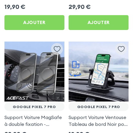
frigo pour Google Pixel 7
Porte-gobelet pour
19,90
€
29,90
€
Pro
Google Pixel 7 Pro
AJOUTER
AJOUTER
GOOGLE PIXEL 7 PRO
GOOGLE PIXEL 7 PRO
Support Voiture MagSafe
Support Voiture Ventouse
à double fixation -
Tableau de bord Noir pour
Acefast pour Google Pixel
Google Pixel 7 Pro