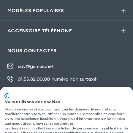
MODÈLES POPULAIRES
ACCESSOIRE TÉLÉPHONE
NOUS CONTACTER
sav@gsm55.net
01.55.82.00.00
numéro non surtaxé
30, bis rue Girard
,
93100 Montreuil
Nous utilisons des cookies
Nous pouvons les placer pour analyser les données de nos visiteurs,
SUIVEZ NOUS
améliorer notre site Web, afficher un contenu personnalisé et vous faire
vivre une expérience inoubliable. Pour plus d'informations sur les cookies
que nous utilisons, ouvrez les paramètres.
Les données sont collectées dans le but de personnaliser la publicité et de
mesurer l'efficacité des campagnes publicitaires. Les données peuvent