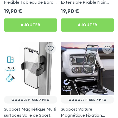
Flexible Tableau de Bord
Extensible Pliable Noir
et Écran central pour
Carbone pour Google
19,90
€
19,90
€
Google Pixel 7 Pro
Pixel 7 Pro
AJOUTER
AJOUTER
GOOGLE PIXEL 7 PRO
GOOGLE PIXEL 7 PRO
Support Magnétique Multi
Support Voiture
surfaces Salle de Sport,
Magnétique Fixation