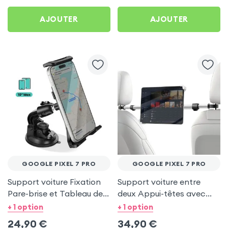
AJOUTER
AJOUTER
GOOGLE PIXEL 7 PRO
GOOGLE PIXEL 7 PRO
Support voiture Fixation
Support voiture entre
Pare-brise et Tableau de
deux Appui-têtes avec
bord pour Google Pixel 7
Tête rotative à 360° pour
+ 1 option
+ 1 option
Pro
Google Pixel 7 Pro
24,90
€
34,90
€