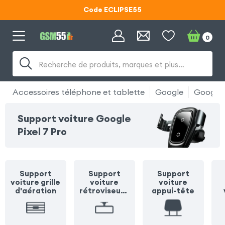
Code ECLIPSE55
Lunettes d'éclipse OFFERTES
0
Code ECLIPSE55
Recherche de produits, marques et plus…
Accessoires téléphone et tablette
Google
Google P
Support voiture Google
Pixel 7 Pro
Support
Support
Support
voiture grille
voiture
voiture
d'aération
rétroviseur /
appui-tête
pare soleil