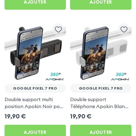
AJOUTER
AJOUTER
GOOGLE PIXEL 7 PRO
GOOGLE PIXEL 7 PRO
Double support multi
Double support
position Apokin Noir pour
Téléphone Apokin Blanc
Google Pixel 7 Pro
pour Tiktok, Insta,
19,90
€
19,90
€
Snapchat, Youtube, Vlog
et Twitch
AJOUTER
AJOUTER