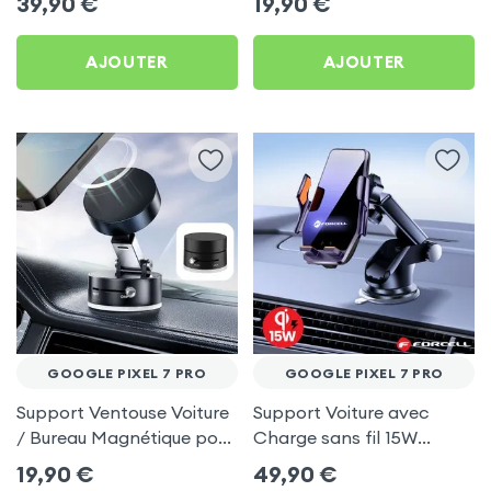
39,90
€
19,90
€
7 Pro
AJOUTER
AJOUTER
GOOGLE PIXEL 7 PRO
GOOGLE PIXEL 7 PRO
Support Ventouse Voiture
Support Voiture avec
/ Bureau Magnétique pour
Charge sans fil 15W
Google Pixel 7 Pro
Forcell pour Google Pixel
19,90
€
49,90
€
7 Pro