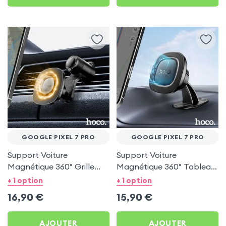
GOOGLE PIXEL 7 PRO
GOOGLE PIXEL 7 PRO
Support Voiture
Support Voiture
Magnétique 360° Grille
Magnétique 360° Tableau
d'aération Hoco pour
de bord Hoco pour
+ 1 option
+ 1 option
Google Pixel 7 Pro
Google Pixel 7 Pro
16,90
€
15,90
€
AJOUTER
AJOUTER