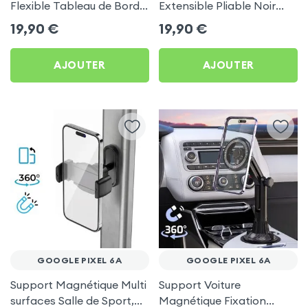
Flexible Tableau de Bord
Extensible Pliable Noir
et Écran central pour
Carbone pour Google
19,90
€
19,90
€
Google Pixel 6a
Pixel 6a
AJOUTER
AJOUTER
GOOGLE PIXEL 6A
GOOGLE PIXEL 6A
Support Magnétique Multi
Support Voiture
surfaces Salle de Sport,
Magnétique Fixation