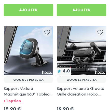
AJOUTER
AJOUTER
4.0
GOOGLE PIXEL 6A
GOOGLE PIXEL 6A
Support Voiture
Support voiture à Gravité
Magnétique 360° Tableau
Grille d'aération Hoco
de bord Hoco pour
Noir pour Google Pixel 6a
+ 1 option
Google Pixel 6a
15,90
€
19,90
€