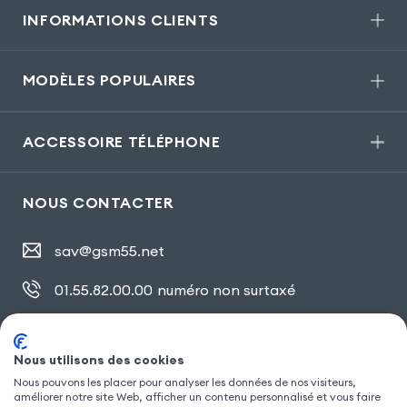
INFORMATIONS CLIENTS
MODÈLES POPULAIRES
ACCESSOIRE TÉLÉPHONE
NOUS CONTACTER
sav@gsm55.net
01.55.82.00.00
numéro non surtaxé
30, bis rue Girard
,
93100 Montreuil
Nous utilisons des cookies
Nous pouvons les placer pour analyser les données de nos visiteurs,
SUIVEZ NOUS
améliorer notre site Web, afficher un contenu personnalisé et vous faire