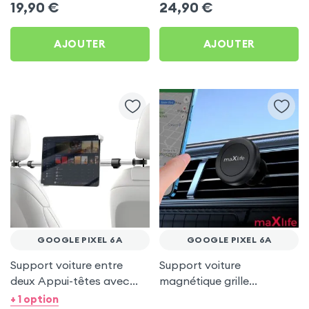
19,90
€
24,90
€
AJOUTER
AJOUTER
GOOGLE PIXEL 6A
GOOGLE PIXEL 6A
Support voiture entre
Support voiture
deux Appui-têtes avec
magnétique grille
Tête rotative à 360° pour
d'aération - maXlife pour
+ 1 option