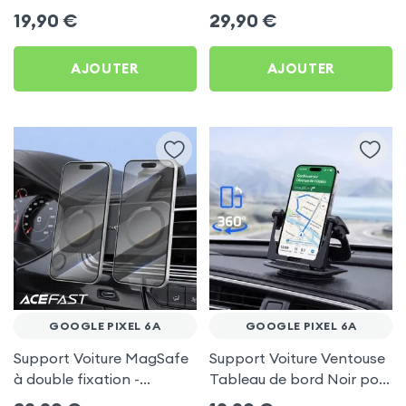
frigo pour Google Pixel 6a
Porte-gobelet pour
19,90
€
29,90
€
Google Pixel 6a
AJOUTER
AJOUTER
GOOGLE PIXEL 6A
GOOGLE PIXEL 6A
Support Voiture MagSafe
Support Voiture Ventouse
à double fixation -
Tableau de bord Noir pour
Acefast pour Google Pixel
Google Pixel 6a