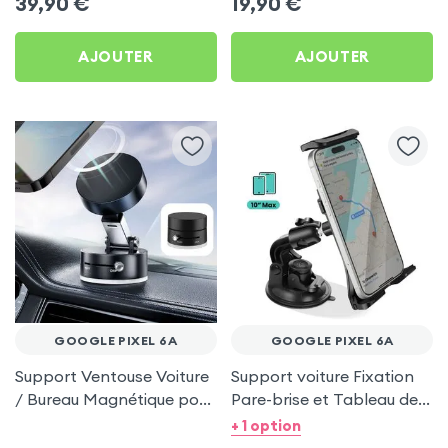
39,90
€
19,90
€
6a
AJOUTER
AJOUTER
GOOGLE PIXEL 6A
GOOGLE PIXEL 6A
Support Ventouse Voiture
Support voiture Fixation
/ Bureau Magnétique pour
Pare-brise et Tableau de
Google Pixel 6a
bord pour Google Pixel 6a
+ 1 option