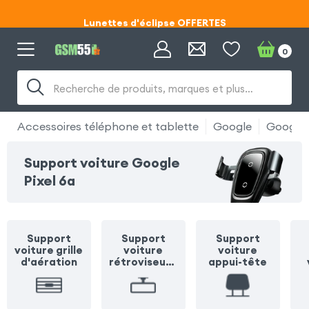
Lunettes d'éclipse OFFERTES
Code ECLIPSE55
0
Lunettes d'éclipse OFFERTES
Recherche de produits, marques et plus…
Code ECLIPSE55
Accessoires téléphone et tablette
Google
Google 
Support voiture Google
Pixel 6a
Support
Support
Support
voiture grille
voiture
voiture
d'aération
rétroviseur /
appui-tête
pare soleil