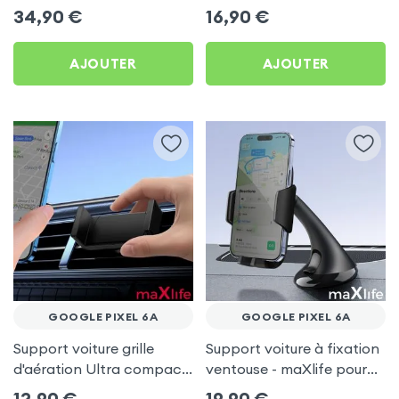
Google Pixel 6a
Google Pixel 6a
34,90
€
16,90
€
AJOUTER
AJOUTER
GOOGLE PIXEL 6A
GOOGLE PIXEL 6A
Support voiture grille
Support voiture à fixation
d'aération Ultra compact
ventouse - maXlife pour
pour Google Pixel 6a
Google Pixel 6a
12,90
€
19,90
€