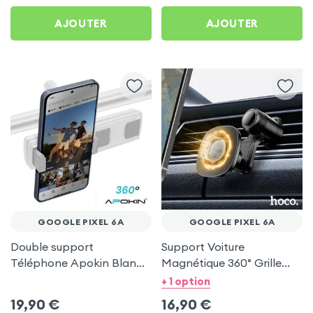
AJOUTER
AJOUTER
GOOGLE PIXEL 6A
GOOGLE PIXEL 6A
Double support
Support Voiture
Téléphone Apokin Blanc
Magnétique 360° Grille
pour Tiktok, Insta,
d'aération Hoco pour
+ 1 option
Snapchat, Youtube, Vlog
Google Pixel 6a
19,90
€
16,90
€
et Twitch