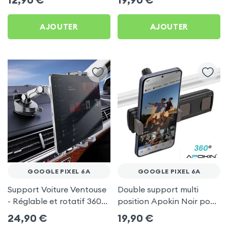
AJOUTER
AJOUTER
GOOGLE PIXEL 6A
GOOGLE PIXEL 6A
Support Voiture Ventouse
Double support multi
- Réglable et rotatif 360°
position Apokin Noir pour
pour Google Pixel 6a
Google Pixel 6a
24,90
€
19,90
€