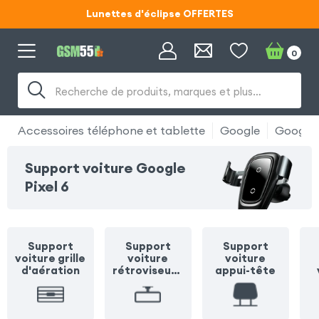
Lunettes d'éclipse OFFERTES
Code ECLIPSE55
0
Lunettes d'éclipse OFFERTES
Recherche de produits, marques et plus…
Code ECLIPSE55
Accessoires téléphone et tablette
Google
Google P
Support voiture Google
Pixel 6
Support
Support
Support
voiture grille
voiture
voiture
d'aération
rétroviseur /
appui-tête
pare soleil