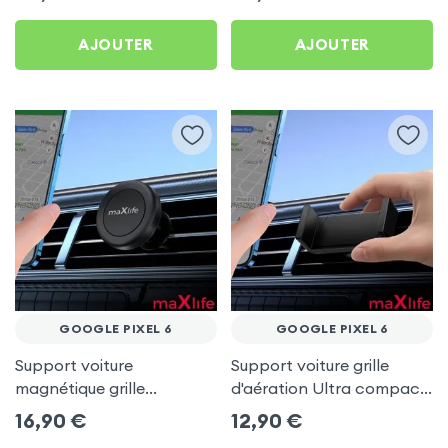
AJOUTER
AJOUTER
GOOGLE PIXEL 6
GOOGLE PIXEL 6
Support voiture
Support voiture grille
magnétique grille
d'aération Ultra compact
d'aération - maXlife pour
pour Google Pixel 6
16,90
€
12,90
€
Google Pixel 6