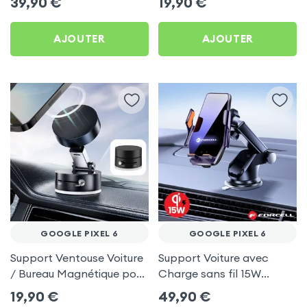
39,90
€
19,90
€
6
AJOUTER
AJOUTER
GOOGLE PIXEL 6
GOOGLE PIXEL 6
Support Ventouse Voiture
Support Voiture avec
/ Bureau Magnétique pour
Charge sans fil 15W
Google Pixel 6
Forcell pour Google Pixel
19,90
€
49,90
€
6