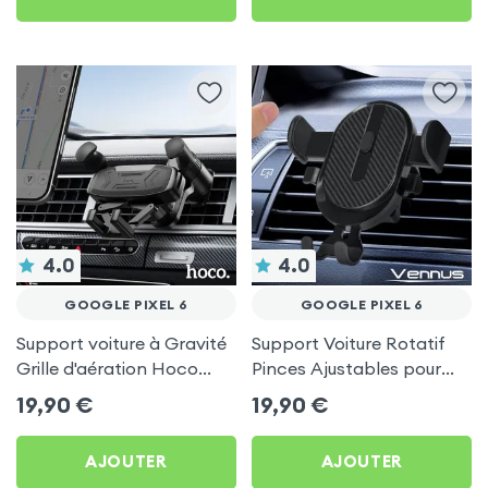
4.0
4.0
GOOGLE PIXEL 6
GOOGLE PIXEL 6
Support voiture à Gravité
Support Voiture Rotatif
Grille d'aération Hoco
Pinces Ajustables pour
Noir pour Google Pixel 6
Google Pixel 6
19,90
€
19,90
€
AJOUTER
AJOUTER