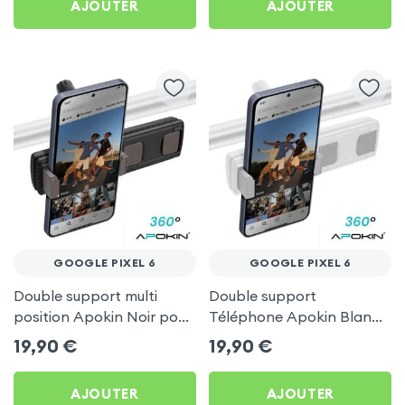
AJOUTER
AJOUTER
GOOGLE PIXEL 6
GOOGLE PIXEL 6
Double support multi
Double support
position Apokin Noir pour
Téléphone Apokin Blanc
Google Pixel 6
pour Tiktok, Insta,
19,90
€
19,90
€
Snapchat, Youtube, Vlog
et Twitch
AJOUTER
AJOUTER