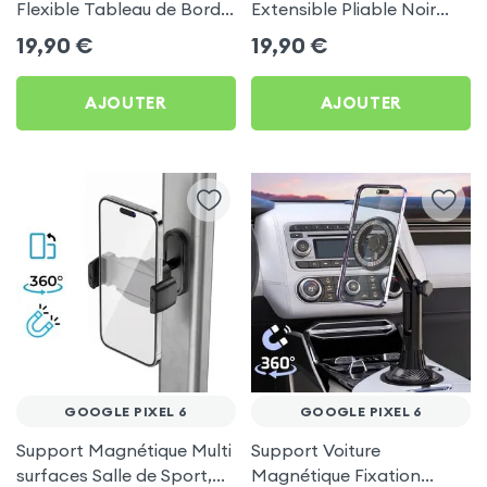
Flexible Tableau de Bord
Extensible Pliable Noir
et Écran central pour
Carbone pour Google
19,90
€
19,90
€
Google Pixel 6
Pixel 6
AJOUTER
AJOUTER
GOOGLE PIXEL 6
GOOGLE PIXEL 6
Support Magnétique Multi
Support Voiture
surfaces Salle de Sport,
Magnétique Fixation