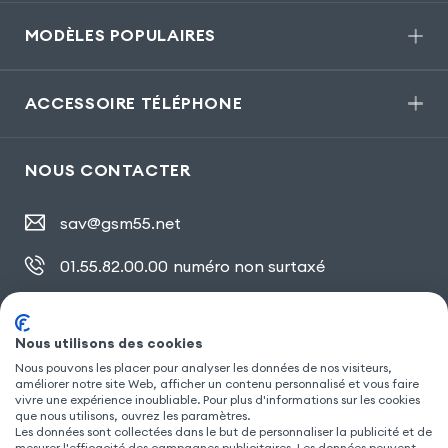
MODÈLES POPULAIRES
ACCESSOIRE TÉLÉPHONE
NOUS CONTACTER
sav@gsm55.net
01.55.82.00.00
numéro non surtaxé
30, bis rue Girard
,
93100 Montreuil
Nous utilisons des cookies
Nous pouvons les placer pour analyser les données de nos visiteurs,
SUIVEZ NOUS
améliorer notre site Web, afficher un contenu personnalisé et vous faire
vivre une expérience inoubliable. Pour plus d'informations sur les cookies
que nous utilisons, ouvrez les paramètres.
Les données sont collectées dans le but de personnaliser la publicité et de
mesurer l'efficacité des campagnes publicitaires. Les données peuvent