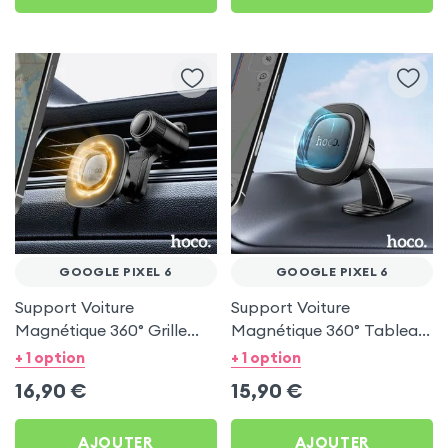
GOOGLE PIXEL 6
GOOGLE PIXEL 6
Support Voiture
Support Voiture
Magnétique 360° Grille
Magnétique 360° Tableau
d'aération Hoco pour
de bord Hoco pour
+ 1 option
+ 1 option
Google Pixel 6
Google Pixel 6
16,90
€
15,90
€
AJOUTER
AJOUTER