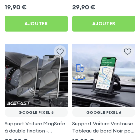
frigo pour Google Pixel 6
Porte-gobelet pour
19,90
€
29,90
€
Google Pixel 6
AJOUTER
AJOUTER
GOOGLE PIXEL 6
GOOGLE PIXEL 6
Support Voiture MagSafe
Support Voiture Ventouse
à double fixation -
Tableau de bord Noir pour
Acefast pour Google Pixel
Google Pixel 6