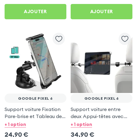
AJOUTER
AJOUTER
GOOGLE PIXEL 6
GOOGLE PIXEL 6
Support voiture Fixation
Support voiture entre
Pare-brise et Tableau de
deux Appui-têtes avec
bord pour Google Pixel 6
Tête rotative à 360° pour
+ 1 option
+ 1 option
Google Pixel 6
24,90
€
34,90
€