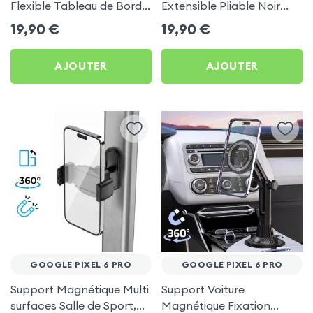
Flexible Tableau de Bord
Extensible Pliable Noir
et Écran central pour
Carbone pour Google
19,90
€
19,90
€
Google Pixel 6 Pro
Pixel 6 Pro
AJOUTER
AJOUTER
GOOGLE PIXEL 6 PRO
GOOGLE PIXEL 6 PRO
Support Magnétique Multi
Support Voiture
surfaces Salle de Sport,
Magnétique Fixation