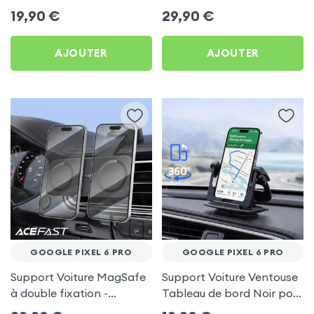
frigo pour Google Pixel 6
Porte-gobelet pour
19,90
€
29,90
€
Pro
Google Pixel 6 Pro
AJOUTER
AJOUTER
GOOGLE PIXEL 6 PRO
GOOGLE PIXEL 6 PRO
Support Voiture MagSafe
Support Voiture Ventouse
à double fixation -
Tableau de bord Noir pour
Acefast pour Google Pixel
Google Pixel 6 Pro