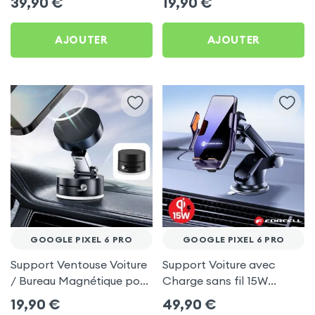
39,90
€
19,90
€
6 Pro
AJOUTER
AJOUTER
GOOGLE PIXEL 6 PRO
GOOGLE PIXEL 6 PRO
Support Ventouse Voiture
Support Voiture avec
/ Bureau Magnétique pour
Charge sans fil 15W
Google Pixel 6 Pro
Forcell pour Google Pixel
19,90
€
49,90
€
6 Pro