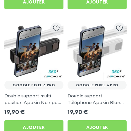
AJOUTER
AJOUTER
GOOGLE PIXEL 6 PRO
GOOGLE PIXEL 6 PRO
Double support multi
Double support
position Apokin Noir pour
Téléphone Apokin Blanc
Google Pixel 6 Pro
pour Tiktok, Insta,
19,90
€
19,90
€
Snapchat, Youtube, Vlog
et Twitch
AJOUTER
AJOUTER