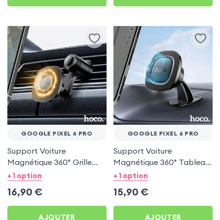
GOOGLE PIXEL 6 PRO
GOOGLE PIXEL 6 PRO
Support Voiture
Support Voiture
Magnétique 360° Grille
Magnétique 360° Tableau
d'aération Hoco pour
de bord Hoco pour
+ 1 option
+ 1 option
Google Pixel 6 Pro
Google Pixel 6 Pro
16,90
€
15,90
€
AJOUTER
AJOUTER