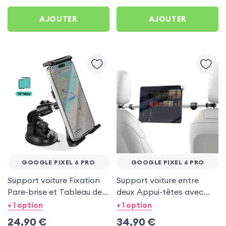
AJOUTER
AJOUTER
GOOGLE PIXEL 6 PRO
GOOGLE PIXEL 6 PRO
Support voiture Fixation
Support voiture entre
Pare-brise et Tableau de
deux Appui-têtes avec
bord pour Google Pixel 6
Tête rotative à 360° pour
+ 1 option
+ 1 option
Pro
Google Pixel 6 Pro
24,90
€
34,90
€