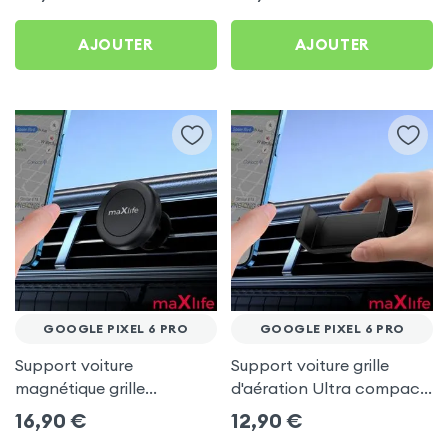
AJOUTER
AJOUTER
GOOGLE PIXEL 6 PRO
GOOGLE PIXEL 6 PRO
Support voiture
Support voiture grille
magnétique grille
d'aération Ultra compact
d'aération - maXlife pour
pour Google Pixel 6 Pro
16,90
€
12,90
€
Google Pixel 6 Pro