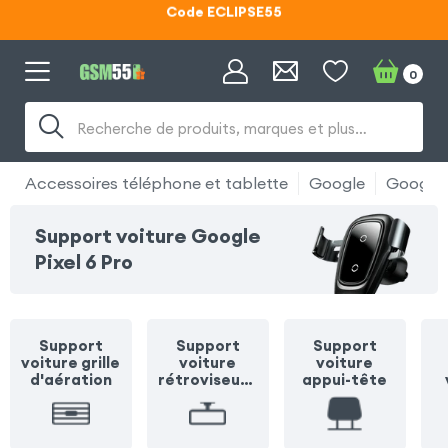
Lunettes d'éclipse OFFERTES
Code ECLIPSE55
0
Recherche de produits, marques et plus…
Accessoires téléphone et tablette
Google
Google P
Support voiture Google
Pixel 6 Pro
Support
Support
Support
voiture grille
voiture
voiture
d'aération
rétroviseur /
appui-tête
pare soleil