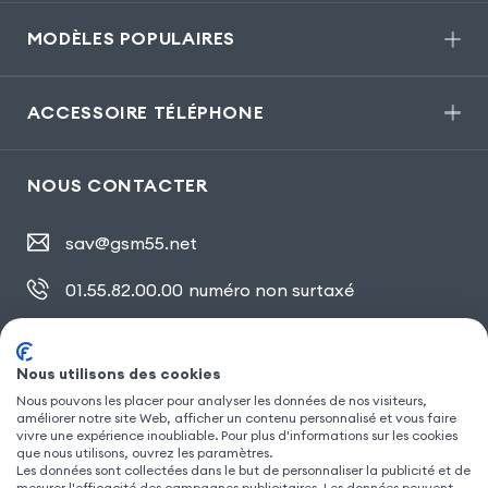
MODÈLES POPULAIRES
ACCESSOIRE TÉLÉPHONE
NOUS CONTACTER
sav@gsm55.net
01.55.82.00.00
numéro non surtaxé
30, bis rue Girard
,
93100 Montreuil
Nous utilisons des cookies
Nous pouvons les placer pour analyser les données de nos visiteurs,
SUIVEZ NOUS
améliorer notre site Web, afficher un contenu personnalisé et vous faire
vivre une expérience inoubliable. Pour plus d'informations sur les cookies
que nous utilisons, ouvrez les paramètres.
Les données sont collectées dans le but de personnaliser la publicité et de
mesurer l'efficacité des campagnes publicitaires. Les données peuvent