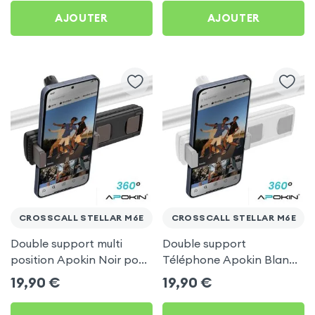
AJOUTER
AJOUTER
CROSSCALL STELLAR M6E
CROSSCALL STELLAR M6E
Double support multi
Double support
position Apokin Noir pour
Téléphone Apokin Blanc
Crosscall Stellar M6E
pour Tiktok, Insta,
19,90
€
19,90
€
Snapchat, Youtube, Vlog
et Twitch