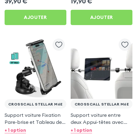
39,90
€
19,90
€
Stellar M6E
AJOUTER
AJOUTER
CROSSCALL STELLAR M6E
CROSSCALL STELLAR M6E
Support voiture Fixation
Support voiture entre
Pare-brise et Tableau de
deux Appui-têtes avec
bord pour Crosscall
Tête rotative à 360° pour
+ 1 option
+ 1 option
Stellar M6E
Crosscall Stellar M6E