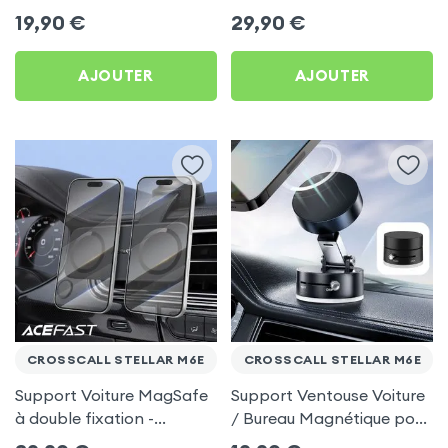
frigo pour Crosscall
Porte-gobelet pour
19,90
€
29,90
€
Stellar M6E
Crosscall Stellar M6E
AJOUTER
AJOUTER
CROSSCALL STELLAR M6E
CROSSCALL STELLAR M6E
Support Voiture MagSafe
Support Ventouse Voiture
à double fixation -
/ Bureau Magnétique pour
Acefast pour Crosscall
Crosscall Stellar M6E