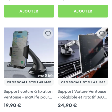
Crosscall Stellar M6E
M6E
AJOUTER
AJOUTER
CROSSCALL STELLAR M6E
CROSSCALL STELLAR M6E
Support voiture à fixation
Support Voiture Ventouse
ventouse - maXlife pour
- Réglable et rotatif 360°
Crosscall Stellar M6E
pour Crosscall Stellar
19,90
€
24,90
€
M6E