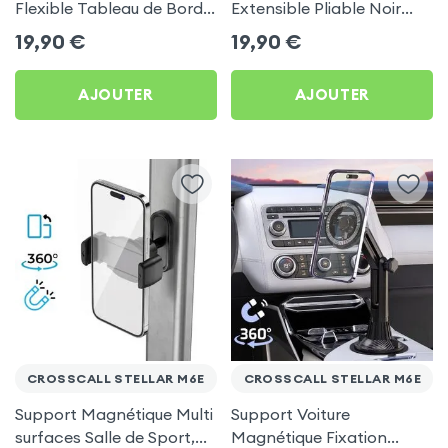
Flexible Tableau de Bord
Extensible Pliable Noir
et Écran central pour
Carbone pour Crosscall
19,90
€
19,90
€
Crosscall Stellar M6E
Stellar M6E
AJOUTER
AJOUTER
CROSSCALL STELLAR M6E
CROSSCALL STELLAR M6E
Support Magnétique Multi
Support Voiture
surfaces Salle de Sport,
Magnétique Fixation