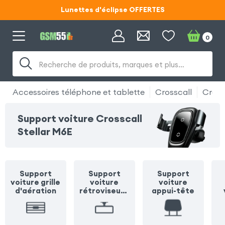
Lunettes d'éclipse OFFERTES
Code ECLIPSE55
0
Lunettes d'éclipse OFFERTES
Recherche de produits, marques et plus…
Code ECLIPSE55
Accessoires téléphone et tablette
Crosscall
Cross
Support voiture Crosscall
Stellar M6E
Support
Support
Support
voiture grille
voiture
voiture
d'aération
rétroviseur /
appui-tête
pare soleil