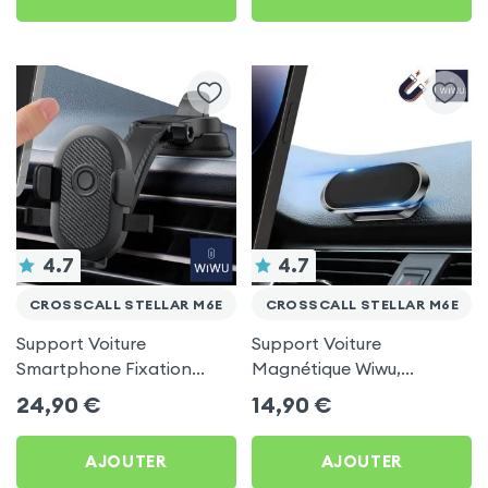
4.7
4.7
CROSSCALL STELLAR M6E
CROSSCALL STELLAR M6E
Support Voiture
Support Voiture
Smartphone Fixation
Magnétique Wiwu,
Ventouse Noir, Wiwu pour
Rotation 360° pour
24,90
€
14,90
€
Crosscall Stellar M6E
Crosscall Stellar M6E
AJOUTER
AJOUTER