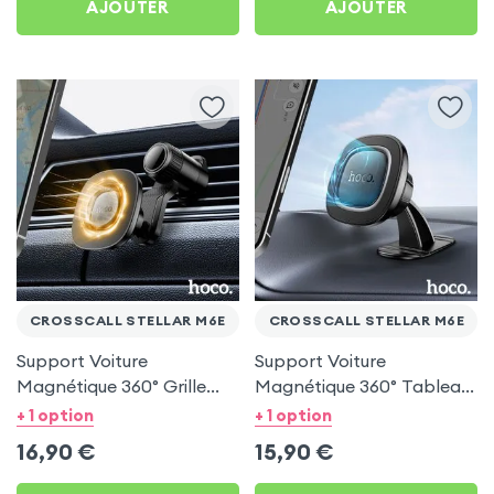
AJOUTER
AJOUTER
CROSSCALL STELLAR M6E
CROSSCALL STELLAR M6E
Support Voiture
Support Voiture
Magnétique 360° Grille
Magnétique 360° Tableau
d'aération Hoco pour
de bord Hoco pour
+ 1 option
+ 1 option
Crosscall Stellar M6E
Crosscall Stellar M6E
16,90
€
15,90
€