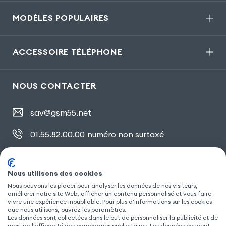
MODÈLES POPULAIRES
ACCESSOIRE TÉLÉPHONE
NOUS CONTACTER
sav@gsm55.net
01.55.82.00.00
numéro non surtaxé
30, bis rue Girard
,
93100 Montreuil
Nous utilisons des cookies
Nous pouvons les placer pour analyser les données de nos visiteurs,
SUIVEZ NOUS
améliorer notre site Web, afficher un contenu personnalisé et vous faire
vivre une expérience inoubliable. Pour plus d'informations sur les cookies
que nous utilisons, ouvrez les paramètres.
Les données sont collectées dans le but de personnaliser la publicité et de
mesurer l'efficacité des campagnes publicitaires. Les données peuvent