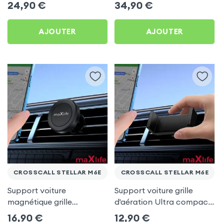
24,90
€
34,90
€
AJOUTER
AJOUTER
CROSSCALL STELLAR M6E
CROSSCALL STELLAR M6E
Support voiture
Support voiture grille
magnétique grille
d'aération Ultra compact
d'aération - maXlife pour
pour Crosscall Stellar
16,90
€
12,90
€