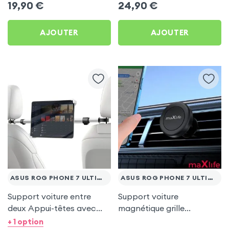
19,90
€
24,90
€
AJOUTER
AJOUTER
ASUS ROG PHONE 7 ULTIMATE
ASUS ROG PHONE 7 ULTIMATE
Support voiture entre
Support voiture
deux Appui-têtes avec
magnétique grille
Tête rotative à 360° pour
d'aération - maXlife pour
+ 1 option