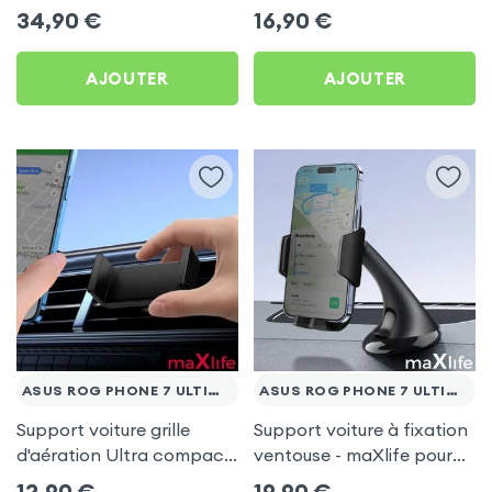
Asus Rog Phone 7
Asus Rog Phone 7
34,90
€
16,90
€
Ultimate
Ultimate
AJOUTER
AJOUTER
ASUS ROG PHONE 7 ULTIMATE
ASUS ROG PHONE 7 ULTIMATE
Support voiture grille
Support voiture à fixation
d'aération Ultra compact
ventouse - maXlife pour
pour Asus Rog Phone 7
Asus Rog Phone 7
12,90
€
19,90
€