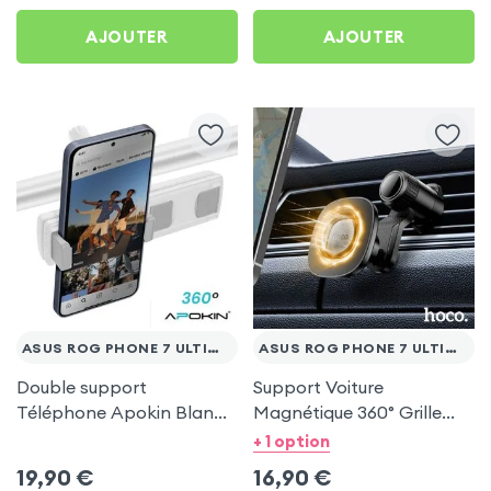
AJOUTER
AJOUTER
ASUS ROG PHONE 7 ULTIMATE
ASUS ROG PHONE 7 ULTIMATE
Double support
Support Voiture
Téléphone Apokin Blanc
Magnétique 360° Grille
pour Tiktok, Insta,
d'aération Hoco pour
+ 1 option
Snapchat, Youtube, Vlog
Asus Rog Phone 7
19,90
€
16,90
€
et Twitch
Ultimate