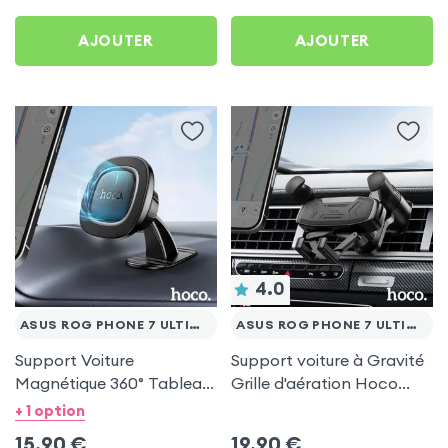
AJOUTER
AJOUTER
4.0
ASUS ROG PHONE 7 ULTIMATE
ASUS ROG PHONE 7 ULTIMATE
Support Voiture
Support voiture à Gravité
Magnétique 360° Tableau
Grille d'aération Hoco
de bord Hoco pour Asus
Noir pour Asus Rog Phone
+ 1 option
Rog Phone 7 Ultimate
7 Ultimate
15,90
€
19,90
€