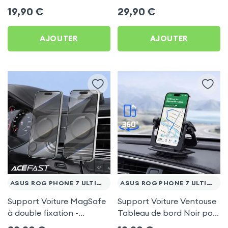
frigo pour Asus Rog
Porte-gobelet pour Asus
19,90
€
29,90
€
Phone 7 Ultimate
Rog Phone 7 Ultimate
AJOUTER
AJOUTER
ASUS ROG PHONE 7 ULTIMATE
ASUS ROG PHONE 7 ULTIMATE
Support Voiture MagSafe
Support Voiture Ventouse
à double fixation -
Tableau de bord Noir pour
Acefast pour Asus Rog
Asus Rog Phone 7