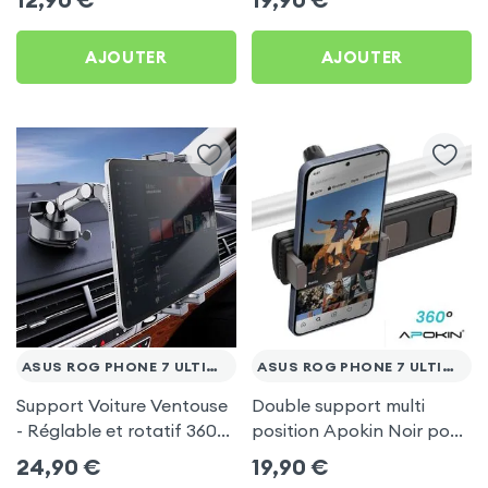
Ultimate
Ultimate
AJOUTER
AJOUTER
ASUS ROG PHONE 7 ULTIMATE
ASUS ROG PHONE 7 ULTIMATE
Support Voiture Ventouse
Double support multi
- Réglable et rotatif 360°
position Apokin Noir pour
pour Asus Rog Phone 7
Asus Rog Phone 7
24,90
€
19,90
€
Ultimate
Ultimate