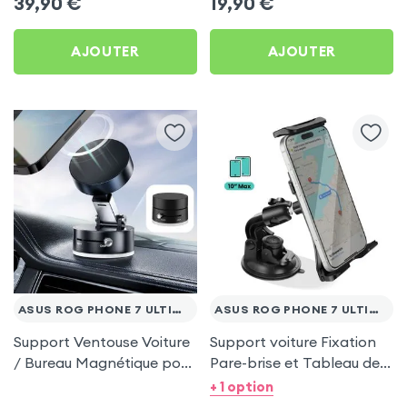
39,90
€
19,90
€
Phone 7 Ultimate
Ultimate
AJOUTER
AJOUTER
ASUS ROG PHONE 7 ULTIMATE
ASUS ROG PHONE 7 ULTIMATE
Support Ventouse Voiture
Support voiture Fixation
/ Bureau Magnétique pour
Pare-brise et Tableau de
Asus Rog Phone 7
bord pour Asus Rog
+ 1 option
Ultimate
Phone 7 Ultimate