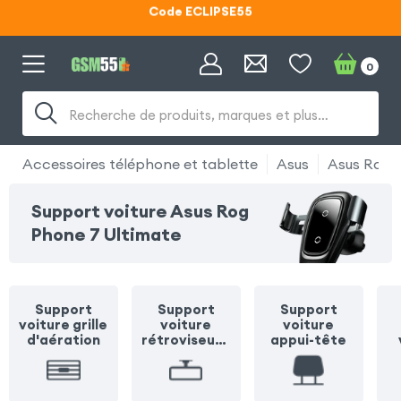
Lunettes d'éclipse OFFERTES
Code ECLIPSE55
0
Recherche de produits, marques et plus…
Accessoires téléphone et tablette
Asus
Asus Rog 
Support voiture Asus Rog
Phone 7 Ultimate
Support
Support
Support
voiture grille
voiture
voiture
d'aération
rétroviseur /
appui-tête
pare soleil