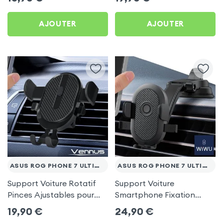
AJOUTER
AJOUTER
ASUS ROG PHONE 7 ULTIMATE
ASUS ROG PHONE 7 ULTIMATE
Support Voiture Rotatif
Support Voiture
Pinces Ajustables pour
Smartphone Fixation
Asus Rog Phone 7
Ventouse Noir, Wiwu pour
19,90
€
24,90
€
Ultimate
Asus Rog Phone 7