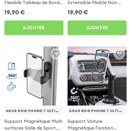
Flexible Tableau de Bord
Extensible Pliable Noir
et Écran central pour
Carbone pour Asus Rog
19,90
€
19,90
€
Asus Rog Phone 7
Phone 7 Ultimate
Ultimate
AJOUTER
AJOUTER
ASUS ROG PHONE 7 ULTIMATE
ASUS ROG PHONE 7 ULTIMATE
Support Magnétique Multi
Support Voiture
surfaces Salle de Sport,
Magnétique Fixation