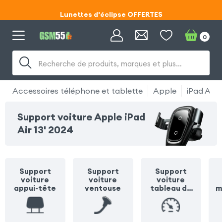
Lunettes d'éclipse OFFERTES
Code ECLIPSE55
0
Lunettes d'éclipse OFFERTES
Recherche de produits, marques et plus…
Code ECLIPSE55
Accessoires téléphone et tablette
Apple
iPad Air 
Support voiture Apple iPad
Air 13' 2024
Support
Support
Support
voiture
voiture
voiture
appui-tête
ventouse
tableau de
m
bord