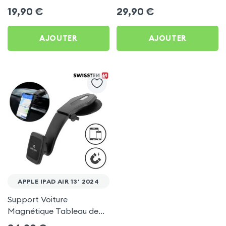
pour Tiktok, Insta,
Appuie Tête , 2 en 1 - Noir
19,90
€
29,90
€
Snapchat, Youtube, Vlog
pour Apple iPad Air 13'
et Twitch
2024
AJOUTER
AJOUTER
APPLE IPAD AIR 13' 2024
Support Voiture
Magnétique Tableau de
Bord Swissten - Noir pour