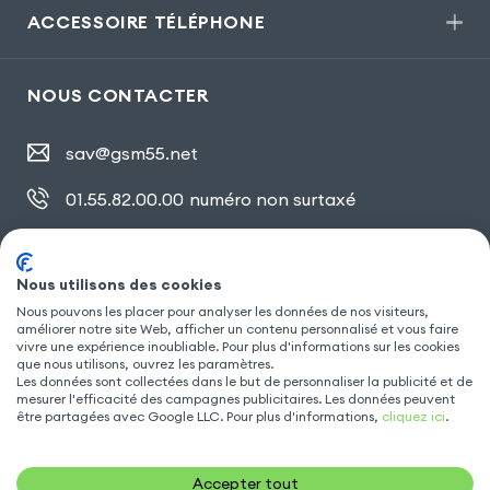
ACCESSOIRE TÉLÉPHONE
NOUS CONTACTER
sav@gsm55.net
01.55.82.00.00
numéro non surtaxé
30, bis rue Girard
,
93100 Montreuil
Nous utilisons des cookies
Nous pouvons les placer pour analyser les données de nos visiteurs,
SUIVEZ NOUS
améliorer notre site Web, afficher un contenu personnalisé et vous faire
vivre une expérience inoubliable. Pour plus d'informations sur les cookies
que nous utilisons, ouvrez les paramètres.
Les données sont collectées dans le but de personnaliser la publicité et de
mesurer l'efficacité des campagnes publicitaires. Les données peuvent
être partagées avec Google LLC. Pour plus d'informations,
cliquez ici
.
Accepter tout