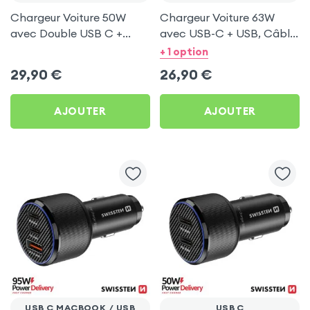
Chargeur Voiture 50W
Chargeur Voiture 63W
avec Double USB C +
avec USB-C + USB, Câble
Câble Type C 1m intégré -
Type C 1m intégré -
+ 1 option
Swissten
Swissten
29,90
€
26,90
€
AJOUTER
AJOUTER
USB C MACBOOK / USB
USB C