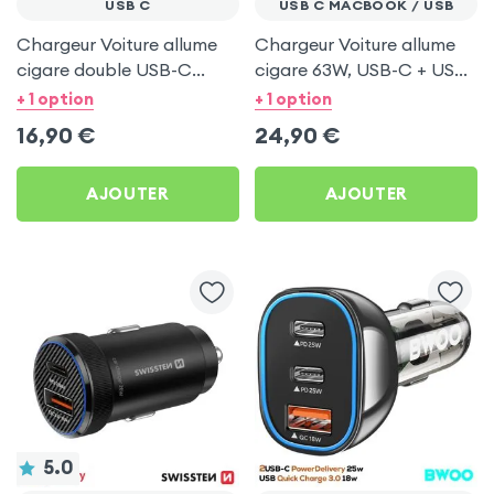
USB C
USB C MACBOOK / USB
Chargeur Voiture allume
Chargeur Voiture allume
cigare double USB-C
cigare 63W, USB-C + USB
Power Delivery 20W -
3.0 - Swissten Compatible
+ 1 option
+ 1 option
Swissten
PC portable, Tablette,
16,90
€
24,90
€
Smartphone
AJOUTER
AJOUTER
5.0