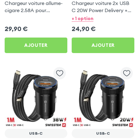
Chargeur voiture allume-
Chargeur voiture 2x USB
cigare 2.58A pour
C 20W Power Delivery +
Microsoft Surface Pro /
Câble USB C 60W -
+ 1 option
Book / Laptop / Go
Swissten
29,90
€
24,90
€
AJOUTER
AJOUTER
USB-C
USB-C