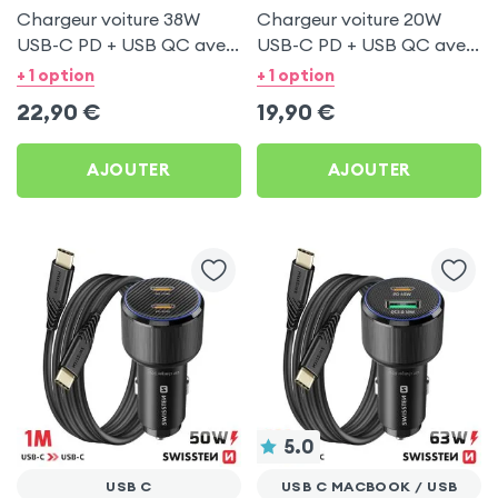
Chargeur voiture 38W
Chargeur voiture 20W
USB-C PD + USB QC avec
USB-C PD + USB QC avec
Câble type C 60W -
Câble type C 1m -
+ 1 option
+ 1 option
Swissten
Swissten
22,90
€
19,90
€
AJOUTER
AJOUTER
5.0
USB C
USB C MACBOOK / USB