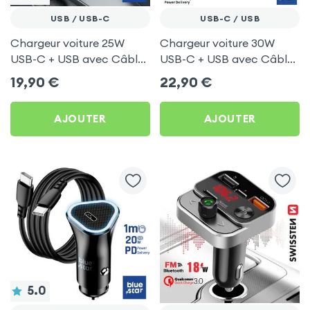
USB / USB-C
USB-C / USB
Chargeur voiture 25W
Chargeur voiture 30W
USB-C + USB avec Câble
USB-C + USB avec Câble
type C 60W 1m - Blue Star
type C 60W 1m - Blue Star
19,90
€
22,90
€
Noir
Noir
AJOUTER
AJOUTER
5.0