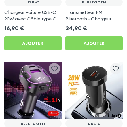
USB-C
BLUETOOTH
Chargeur voiture USB-C
Transmetteur FM
20W avec Câble type C
Bluetooth - Chargeur
60W 1m - Blue Star Noir
Voiture USB C + USB -
16,90
€
34,90
€
Swissten
AJOUTER
AJOUTER
BLUETOOTH
USB-C