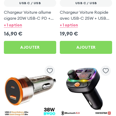
USB C / USB
USB C / USB
Chargeur Voiture allume
Chargeur Voiture Rapide
cigare 20W USB-C PD +
avec USB-C 25W + USB
USB 3.0 - Swissten Noir
18W - Bwoo
+ 1 option
+ 1 option
16,90
€
19,90
€
AJOUTER
AJOUTER