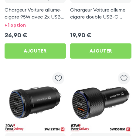
Chargeur Voiture allume-
Chargeur Voiture allume
cigare 95W avec 2x USB
cigare double USB-C
C Power Delivery + USB
Power Delivery 50W -
+ 1 option
3.0 - Swissten
Swissten
26,90
€
19,90
€
AJOUTER
AJOUTER