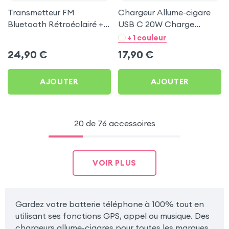
Transmetteur FM
Chargeur Allume-cigare
Bluetooth Rétroéclairé +
USB C 20W Charge
Chargeur Voiture USB C
Rapide Power Delivery,
+ 1 couleur
et USB - XO
LinQ - Noir
24,90
€
17,90
€
AJOUTER
AJOUTER
20 de 76 accessoires
VOIR PLUS
Gardez votre batterie téléphone à 100% tout en
utilisant ses fonctions GPS, appel ou musique. Des
chargeurs allume-cigares pour toutes les marques