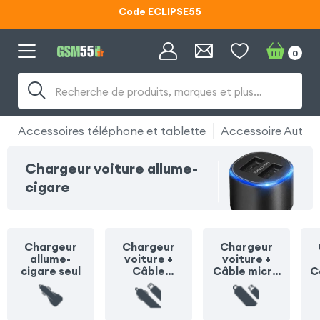
Lunettes d'éclipse OFFERTES
0
Code ECLIPSE55
Recherche de produits, marques et plus…
Accessoires téléphone et tablette
Accessoire Auto
Chargeur voiture allume-
cigare
Chargeur
Chargeur
Chargeur
allume-
voiture +
voiture +
cigare seul
Câble
Câble micro
C
Lightning
USB