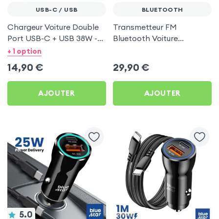
USB-C / USB
BLUETOOTH
Chargeur Voiture Double
Transmetteur FM
Port USB-C + USB 38W -
Bluetooth Voiture
Bwoo Transparent
Chargeur allume cigare
+ 1 option
15.5W USB-C et USB
14,90
€
29,90
€
AJOUTER
AJOUTER
5.0