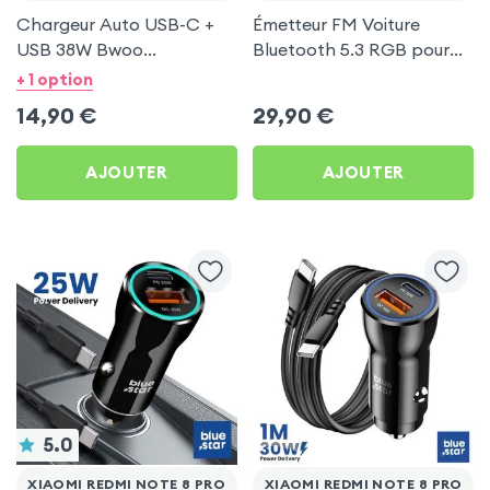
Chargeur Auto USB-C +
Émetteur FM Voiture
USB 38W Bwoo
Bluetooth 5.3 RGB pour
Transparent pour Xiaomi
Xiaomi Redmi Note 8 Pro
+ 1 option
Redmi Note 8 Pro
14,90
€
29,90
€
AJOUTER
AJOUTER
5.0
XIAOMI REDMI NOTE 8 PRO
XIAOMI REDMI NOTE 8 PRO