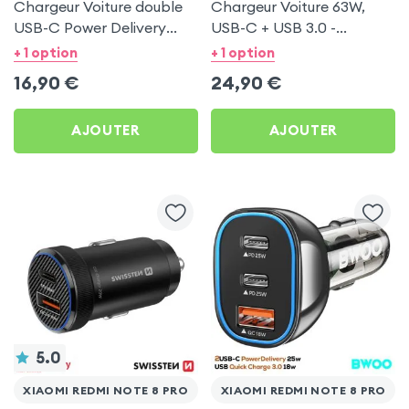
Chargeur Voiture double
Chargeur Voiture 63W,
USB-C Power Delivery
USB-C + USB 3.0 -
20W - Swissten pour
Swissten pour Xiaomi
+ 1 option
+ 1 option
Xiaomi Redmi Note 8 Pro
Redmi Note 8 Pro
16,90
€
24,90
€
AJOUTER
AJOUTER
5.0
XIAOMI REDMI NOTE 8 PRO
XIAOMI REDMI NOTE 8 PRO