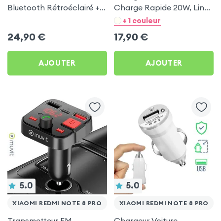
Bluetooth Rétroéclairé +
Charge Rapide 20W, LinQ
Chargeur Voiture USB C
- Noir pour Xiaomi Redmi
+ 1 couleur
et USB - XO
Note 8 Pro
24,90
€
17,90
€
AJOUTER
AJOUTER
5.0
5.0
XIAOMI REDMI NOTE 8 PRO
XIAOMI REDMI NOTE 8 PRO
Transmetteur FM
Chargeur Voiture