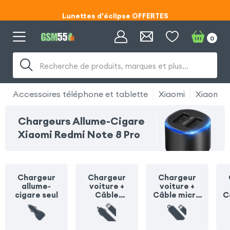
Lunettes d'éclipse OFFERTES
Code ECLIPSE55
0
Lunettes d'éclipse OFFERTES
Recherche de produits, marques et plus…
Code ECLIPSE55
Accessoires téléphone et tablette
Xiaomi
Xiaomi R
Chargeurs Allume-Cigare
Xiaomi Redmi Note 8 Pro
Chargeur
Chargeur
Chargeur
allume-
voiture +
voiture +
cigare seul
Câble
Câble micro
C
Lightning
USB