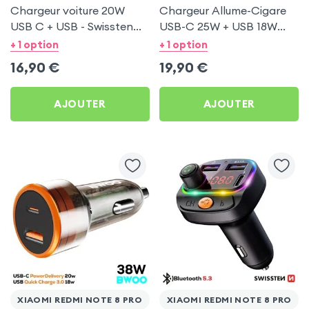
Chargeur voiture 20W
Chargeur Allume-Cigare
USB C + USB - Swissten
USB-C 25W + USB 18W
pour Xiaomi Redmi Note 8
Bwoo pour Xiaomi Redmi
+ 1 option
+ 1 option
Pro
Note 8 Pro
16,90
€
19,90
€
AJOUTER
AJOUTER
XIAOMI REDMI NOTE 8 PRO
XIAOMI REDMI NOTE 8 PRO