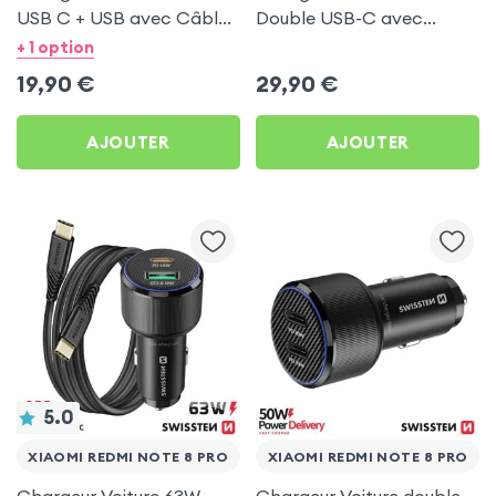
USB C + USB avec Câble
Double USB-C avec
type C Swissten pour
Câble USB C 1m pour
+ 1 option
Xiaomi Redmi Note 8 Pro
Xiaomi Redmi Note 8 Pro
19,90
€
29,90
€
AJOUTER
AJOUTER
5.0
XIAOMI REDMI NOTE 8 PRO
XIAOMI REDMI NOTE 8 PRO