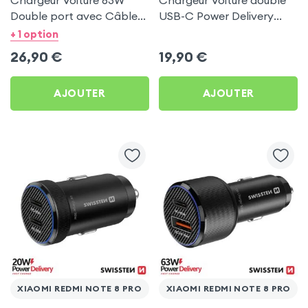
Chargeur Voiture 63W
Chargeur Voiture double
Double port avec Câble
USB-C Power Delivery
USB C 1m pour Xiaomi
50W - Swissten pour
+ 1 option
Redmi Note 8 Pro
Xiaomi Redmi Note 8 Pro
26,90
€
19,90
€
AJOUTER
AJOUTER
XIAOMI REDMI NOTE 8 PRO
XIAOMI REDMI NOTE 8 PRO