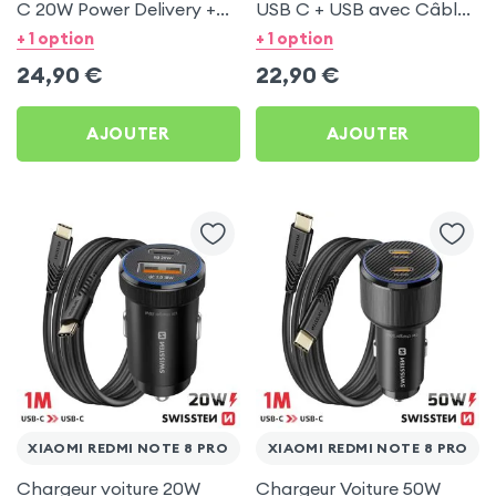
C 20W Power Delivery +
USB C + USB avec Câble
Câble USB C 60W pour
type C Swissten pour
+ 1 option
+ 1 option
Xiaomi Redmi Note 8 Pro
Xiaomi Redmi Note 8 Pro
24,90
€
22,90
€
AJOUTER
AJOUTER
XIAOMI REDMI NOTE 8 PRO
XIAOMI REDMI NOTE 8 PRO
Chargeur voiture 20W
Chargeur Voiture 50W