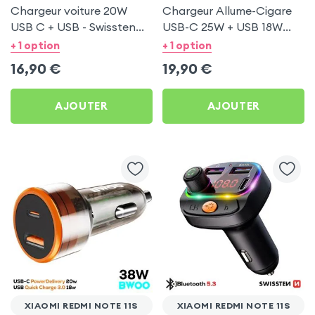
Chargeur voiture 20W
Chargeur Allume-Cigare
USB C + USB - Swissten
USB-C 25W + USB 18W
pour Xiaomi Redmi Note
Bwoo pour Xiaomi Redmi
+ 1 option
+ 1 option
11s
Note 11s
16,90
€
19,90
€
AJOUTER
AJOUTER
XIAOMI REDMI NOTE 11S
XIAOMI REDMI NOTE 11S