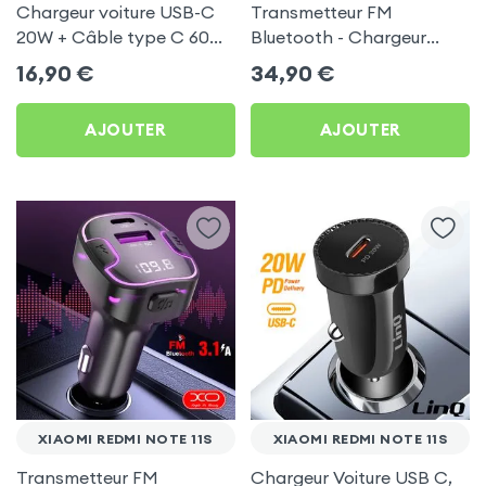
Chargeur voiture USB-C
Transmetteur FM
20W + Câble type C 60W
Bluetooth - Chargeur
Blue Star pour Xiaomi
Voiture USB C + USB -
16,90
€
34,90
€
Redmi Note 11s
Swissten
AJOUTER
AJOUTER
XIAOMI REDMI NOTE 11S
XIAOMI REDMI NOTE 11S
Transmetteur FM
Chargeur Voiture USB C,