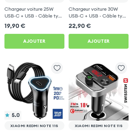
Chargeur voiture 25W
Chargeur voiture 30W
USB-C + USB - Câble type
USB-C + USB - Câble type
C 60W Blue Star pour
C 60W Blue Star pour
19,90
€
22,90
€
Xiaomi Redmi Note 11s
Xiaomi Redmi Note 11s
AJOUTER
AJOUTER
5.0
XIAOMI REDMI NOTE 11S
XIAOMI REDMI NOTE 11S