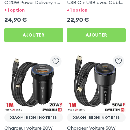
C 20W Power Delivery +
USB C + USB avec Câble
Câble USB C 60W pour
type C Swissten pour
+ 1 option
+ 1 option
Xiaomi Redmi Note 11s
Xiaomi Redmi Note 11s
24,90
€
22,90
€
AJOUTER
AJOUTER
XIAOMI REDMI NOTE 11S
XIAOMI REDMI NOTE 11S
Chargeur voiture 20W
Chargeur Voiture 50W