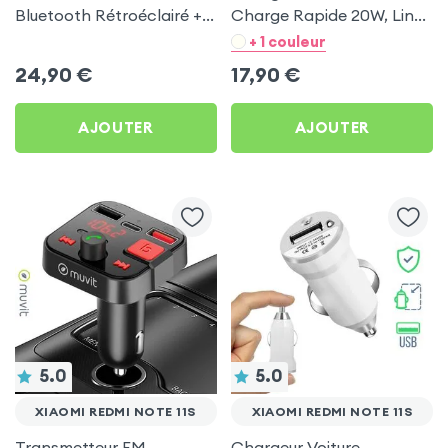
Bluetooth Rétroéclairé +
Charge Rapide 20W, LinQ
Chargeur Voiture USB C
- Noir pour Xiaomi Redmi
+ 1 couleur
et USB - XO
Note 11s
24,90
€
17,90
€
AJOUTER
AJOUTER
5.0
5.0
XIAOMI REDMI NOTE 11S
XIAOMI REDMI NOTE 11S
Transmetteur FM
Chargeur Voiture