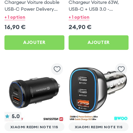
Chargeur Voiture double
Chargeur Voiture 63W,
USB-C Power Delivery
USB-C + USB 3.0 -
20W - Swissten pour
Swissten pour Xiaomi
+ 1 option
+ 1 option
Xiaomi Redmi Note 11s
Redmi Note 11s
16,90
€
24,90
€
AJOUTER
AJOUTER
5.0
XIAOMI REDMI NOTE 11S
XIAOMI REDMI NOTE 11S