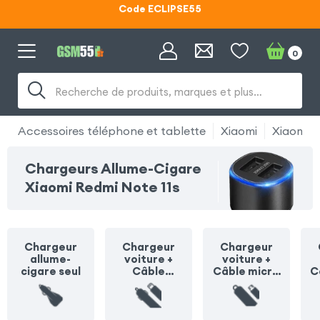
Lunettes d'éclipse OFFERTES
Code ECLIPSE55
0
Recherche de produits, marques et plus…
Accessoires téléphone et tablette
Xiaomi
Xiaomi R
Chargeurs Allume-Cigare
Xiaomi Redmi Note 11s
Chargeur
Chargeur
Chargeur
allume-
voiture +
voiture +
cigare seul
Câble
Câble micro
C
Lightning
USB