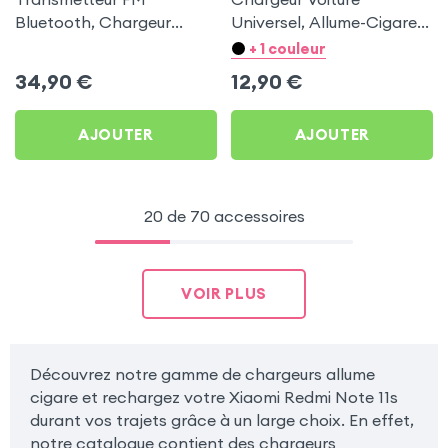
Bluetooth, Chargeur
Universel, Allume-Cigare
Allume-cigare, Muvit pour
Ultra Compact avec
+ 1 couleur
Xiaomi Redmi Note 11s
Finition Métallisée - Blanc
34,90
€
12,90
€
AJOUTER
AJOUTER
20 de 70 accessoires
VOIR PLUS
Découvrez notre gamme de chargeurs allume
cigare et rechargez votre Xiaomi Redmi Note 11s
durant vos trajets grâce à un large choix. En effet,
notre catalogue contient des chargeurs