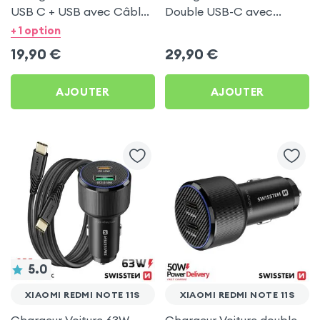
USB C + USB avec Câble
Double USB-C avec
type C Swissten pour
Câble USB C 1m pour
+ 1 option
Xiaomi Redmi Note 11s
Xiaomi Redmi Note 11s
19,90
€
29,90
€
AJOUTER
AJOUTER
5.0
XIAOMI REDMI NOTE 11S
XIAOMI REDMI NOTE 11S