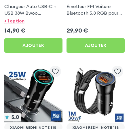
Chargeur Auto USB-C +
Émetteur FM Voiture
USB 38W Bwoo
Bluetooth 5.3 RGB pour
Transparent pour Xiaomi
Xiaomi Redmi Note 11s
+ 1 option
Redmi Note 11s
14,90
€
29,90
€
AJOUTER
AJOUTER
5.0
XIAOMI REDMI NOTE 11S
XIAOMI REDMI NOTE 11S