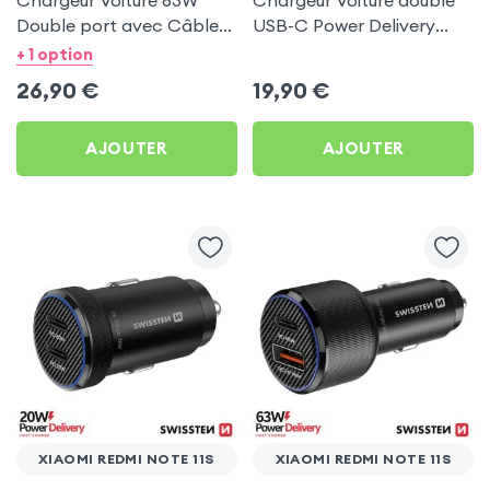
Chargeur Voiture 63W
Chargeur Voiture double
Double port avec Câble
USB-C Power Delivery
USB C 1m pour Xiaomi
50W - Swissten pour
+ 1 option
Redmi Note 11s
Xiaomi Redmi Note 11s
26,90
€
19,90
€
AJOUTER
AJOUTER
XIAOMI REDMI NOTE 11S
XIAOMI REDMI NOTE 11S