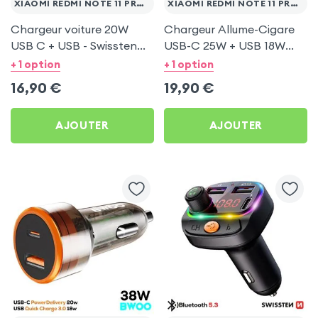
XIAOMI REDMI NOTE 11 PRO 5G
XIAOMI REDMI NOTE 11 PRO 5G
Chargeur voiture 20W
Chargeur Allume-Cigare
USB C + USB - Swissten
USB-C 25W + USB 18W
pour Xiaomi Redmi Note 11
Bwoo pour Xiaomi Redmi
+ 1 option
+ 1 option
Pro 5G
Note 11 Pro 5G
16,90
€
19,90
€
AJOUTER
AJOUTER