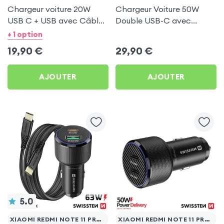
Chargeur voiture 20W
Chargeur Voiture 50W
USB C + USB avec Câble
Double USB-C avec
type C Swissten pour
Câble USB C 1m pour
+ 1 option
Xiaomi Redmi Note 11 Pro
Xiaomi Redmi Note 11 Pro
19,90
€
29,90
€
5G
5G
AJOUTER
AJOUTER
5.0
XIAOMI REDMI NOTE 11 PRO 5G
XIAOMI REDMI NOTE 11 PRO 5G