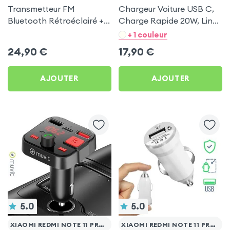
Transmetteur FM
Chargeur Voiture USB C,
Bluetooth Rétroéclairé +
Charge Rapide 20W, LinQ
Chargeur Voiture USB C
- Noir pour Xiaomi Redmi
+ 1 couleur
et USB - XO
Note 11 Pro 5G
24,90
€
17,90
€
AJOUTER
AJOUTER
5.0
5.0
XIAOMI REDMI NOTE 11 PRO 5G
XIAOMI REDMI NOTE 11 PRO 5G