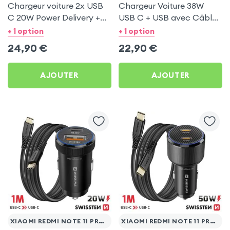
Chargeur voiture 2x USB
Chargeur Voiture 38W
C 20W Power Delivery +
USB C + USB avec Câble
Câble USB C 60W pour
type C Swissten pour
+ 1 option
+ 1 option
Xiaomi Redmi Note 11 Pro
Xiaomi Redmi Note 11 Pro
24,90
€
22,90
€
5G
5G
AJOUTER
AJOUTER
XIAOMI REDMI NOTE 11 PRO 5G
XIAOMI REDMI NOTE 11 PRO 5G