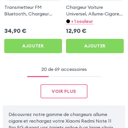
Transmetteur FM
Chargeur Voiture
Bluetooth, Chargeur
Universel, Allume-Cigare
Allume-cigare, Muvit pour
Ultra Compact avec
+ 1 couleur
Xiaomi Redmi Note 11 Pro
Finition Métallisée - Blanc
34,90
€
12,90
€
5G
AJOUTER
AJOUTER
20 de 69 accessoires
VOIR PLUS
Découvrez notre gamme de chargeurs allume
cigare et rechargez votre Xiaomi Redmi Note 11
Pro 5G durant vos trajets grâce à un large choix.