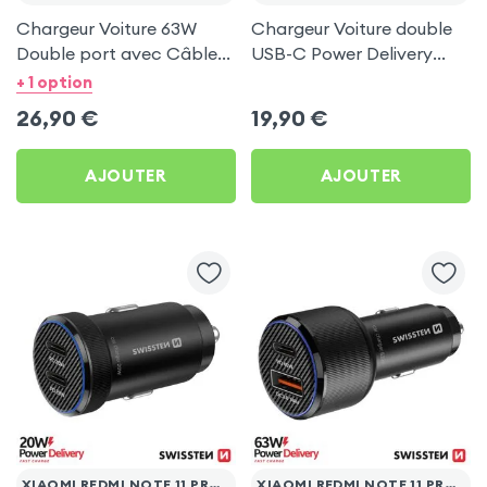
Chargeur Voiture 63W
Chargeur Voiture double
Double port avec Câble
USB-C Power Delivery
USB C 1m pour Xiaomi
50W - Swissten pour
+ 1 option
Redmi Note 11 Pro 5G
Xiaomi Redmi Note 11 Pro
26,90
€
19,90
€
5G
AJOUTER
AJOUTER
XIAOMI REDMI NOTE 11 PRO 5G
XIAOMI REDMI NOTE 11 PRO 5G