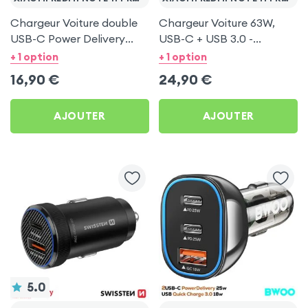
Chargeur Voiture double
Chargeur Voiture 63W,
USB-C Power Delivery
USB-C + USB 3.0 -
20W - Swissten pour
Swissten pour Xiaomi
+ 1 option
+ 1 option
Xiaomi Redmi Note 11 Pro
Redmi Note 11 Pro 5G
16,90
€
24,90
€
5G
AJOUTER
AJOUTER
5.0