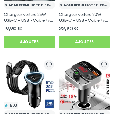
XIAOMI REDMI NOTE 11 PRO 5G
XIAOMI REDMI NOTE 11 PRO 5G
Chargeur voiture 25W
Chargeur voiture 30W
USB-C + USB - Câble type
USB-C + USB - Câble type
C 60W Blue Star pour
C 60W Blue Star pour
19,90
€
22,90
€
Xiaomi Redmi Note 11 Pro
Xiaomi Redmi Note 11 Pro
5G
5G
AJOUTER
AJOUTER
5.0