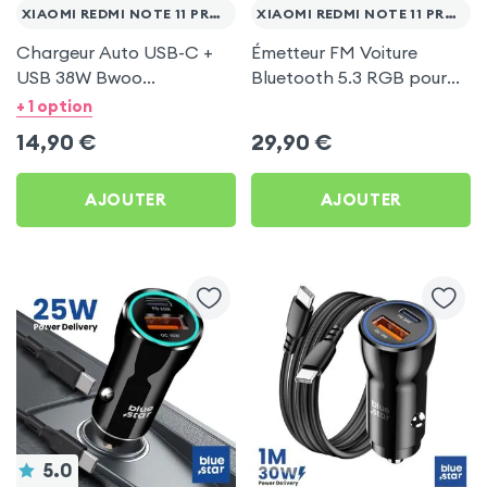
XIAOMI REDMI NOTE 11 PRO 5G
XIAOMI REDMI NOTE 11 PRO 5G
Chargeur Auto USB-C +
Émetteur FM Voiture
USB 38W Bwoo
Bluetooth 5.3 RGB pour
Transparent pour Xiaomi
Xiaomi Redmi Note 11 Pro
+ 1 option
Redmi Note 11 Pro 5G
5G
14,90
€
29,90
€
AJOUTER
AJOUTER
5.0