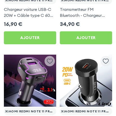
XIAOMI REDMI NOTE 11 PRO 5G
XIAOMI REDMI NOTE 11 PRO 5G
Chargeur voiture USB-C
Transmetteur FM
20W + Câble type C 60W
Bluetooth - Chargeur
Blue Star pour Xiaomi
Voiture USB C + USB -
16,90
€
34,90
€
Redmi Note 11 Pro 5G
Swissten
AJOUTER
AJOUTER
XIAOMI REDMI NOTE 11 PRO 5G
XIAOMI REDMI NOTE 11 PRO 5G