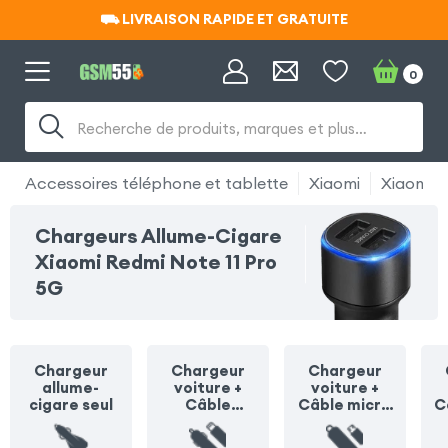
⛟ LIVRAISON RAPIDE ET GRATUITE
⛟ LIVRAISON RAPIDE ET GRATUITE
0
Recherche de produits, marques et plus…
Accessoires téléphone et tablette
Xiaomi
Xiaomi R
Chargeurs Allume-Cigare
Xiaomi Redmi Note 11 Pro
5G
Chargeur
Chargeur
Chargeur
allume-
voiture +
voiture +
cigare seul
Câble
Câble micro
C
Lightning
USB