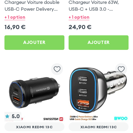
Chargeur Voiture double
Chargeur Voiture 63W,
USB-C Power Delivery
USB-C + USB 3.0 -
20W - Swissten pour
Swissten pour Xiaomi
+ 1 option
+ 1 option
Xiaomi Redmi 13C
Redmi 13C
16,90
€
24,90
€
AJOUTER
AJOUTER
5.0
XIAOMI REDMI 13C
XIAOMI REDMI 13C