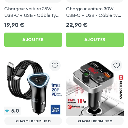
Chargeur voiture 25W
Chargeur voiture 30W
USB-C + USB - Câble type
USB-C + USB - Câble type
C 60W Blue Star pour
C 60W Blue Star pour
19,90
€
22,90
€
Xiaomi Redmi 13C
Xiaomi Redmi 13C
AJOUTER
AJOUTER
5.0
XIAOMI REDMI 13C
XIAOMI REDMI 13C