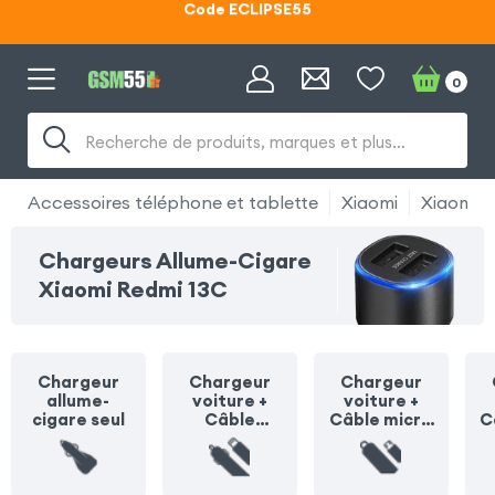
Lunettes d'éclipse OFFERTES
Code ECLIPSE55
0
Recherche de produits, marques et plus…
Accessoires téléphone et tablette
Xiaomi
Xiaomi R
Chargeurs Allume-Cigare
Xiaomi Redmi 13C
Chargeur
Chargeur
Chargeur
allume-
voiture +
voiture +
cigare seul
Câble
Câble micro
C
Lightning
USB