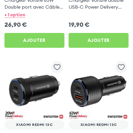
Chargeur Voiture 63W
Chargeur Voiture double
Double port avec Câble
USB-C Power Delivery
USB C 1m pour Xiaomi
50W - Swissten pour
+ 1 option
Redmi 13C
Xiaomi Redmi 13C
26,90
€
19,90
€
AJOUTER
AJOUTER
XIAOMI REDMI 13C
XIAOMI REDMI 13C