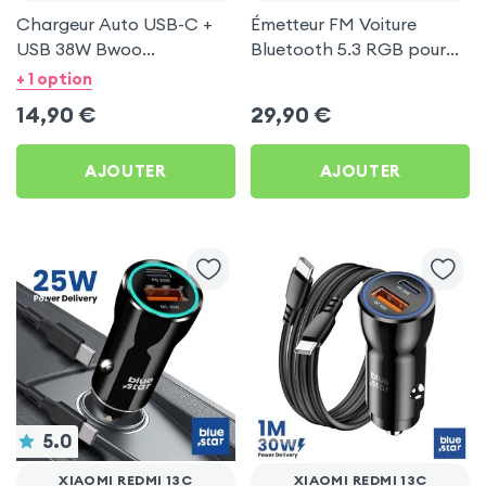
Chargeur Auto USB-C +
Émetteur FM Voiture
USB 38W Bwoo
Bluetooth 5.3 RGB pour
Transparent pour Xiaomi
Xiaomi Redmi 13C
+ 1 option
Redmi 13C
14,90
€
29,90
€
AJOUTER
AJOUTER
5.0
XIAOMI REDMI 13C
XIAOMI REDMI 13C