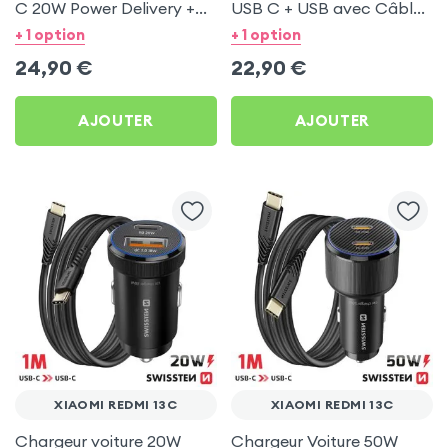
C 20W Power Delivery +
USB C + USB avec Câble
Câble USB C 60W pour
type C Swissten pour
+ 1 option
+ 1 option
Xiaomi Redmi 13C
Xiaomi Redmi 13C
24,90
€
22,90
€
AJOUTER
AJOUTER
XIAOMI REDMI 13C
XIAOMI REDMI 13C
Chargeur voiture 20W
Chargeur Voiture 50W