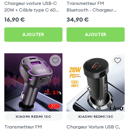
Chargeur voiture USB-C
Transmetteur FM
20W + Câble type C 60W
Bluetooth - Chargeur
Blue Star pour Xiaomi
Voiture USB C + USB -
16,90
€
34,90
€
Redmi 13C
Swissten
AJOUTER
AJOUTER
XIAOMI REDMI 13C
XIAOMI REDMI 13C
Transmetteur FM
Chargeur Voiture USB C,