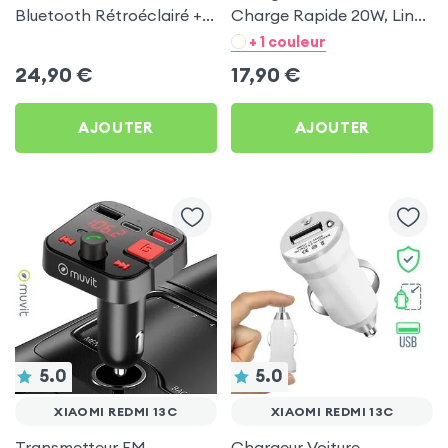
Bluetooth Rétroéclairé +
Charge Rapide 20W, LinQ
Chargeur Voiture USB C
- Noir pour Xiaomi Redmi
+ 1 couleur
et USB - XO
13C
24,90
€
17,90
€
AJOUTER
AJOUTER
5.0
5.0
XIAOMI REDMI 13C
XIAOMI REDMI 13C
Transmetteur FM
Chargeur Voiture