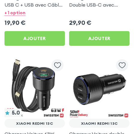
USB C + USB avec Câble
Double USB-C avec
type C Swissten pour
Câble USB C 1m pour
+ 1 option
Xiaomi Redmi 13C
Xiaomi Redmi 13C
19,90
€
29,90
€
AJOUTER
AJOUTER
5.0
XIAOMI REDMI 13C
XIAOMI REDMI 13C