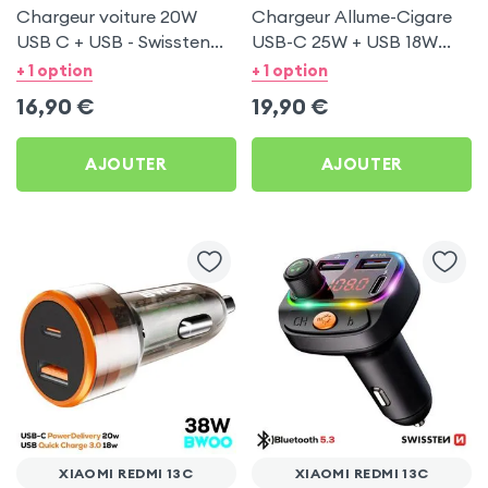
Chargeur voiture 20W
Chargeur Allume-Cigare
USB C + USB - Swissten
USB-C 25W + USB 18W
pour Xiaomi Redmi 13C
Bwoo pour Xiaomi Redmi
+ 1 option
+ 1 option
13C
16,90
€
19,90
€
AJOUTER
AJOUTER
XIAOMI REDMI 13C
XIAOMI REDMI 13C