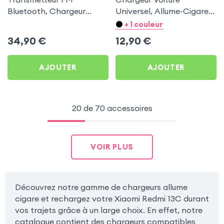
Bluetooth, Chargeur
Universel, Allume-Cigare
Allume-cigare, Muvit pour
Ultra Compact avec
+ 1 couleur
Xiaomi Redmi 13C
Finition Métallisée - Blanc
34,90
€
12,90
€
AJOUTER
AJOUTER
20 de 70 accessoires
VOIR PLUS
Découvrez notre gamme de chargeurs allume
cigare et rechargez votre Xiaomi Redmi 13C durant
vos trajets grâce à un large choix. En effet, notre
catalogue contient des chargeurs compatibles