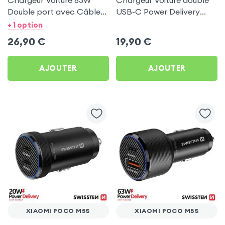
Chargeur Voiture 63W
Chargeur Voiture double
Double port avec Câble
USB-C Power Delivery
USB C 1m pour Xiaomi
50W - Swissten pour
+ 1 option
Poco M5s
Xiaomi Poco M5s
26,90
€
19,90
€
AJOUTER
AJOUTER
XIAOMI POCO M5S
XIAOMI POCO M5S