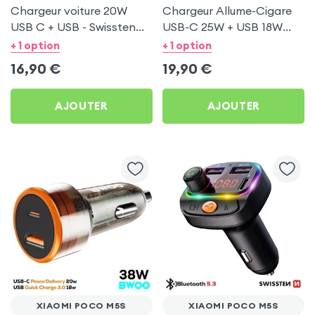
Chargeur voiture 20W
Chargeur Allume-Cigare
USB C + USB - Swissten
USB-C 25W + USB 18W
pour Xiaomi Poco M5s
Bwoo pour Xiaomi Poco
+ 1 option
+ 1 option
M5s
16,90
€
19,90
€
AJOUTER
AJOUTER
XIAOMI POCO M5S
XIAOMI POCO M5S