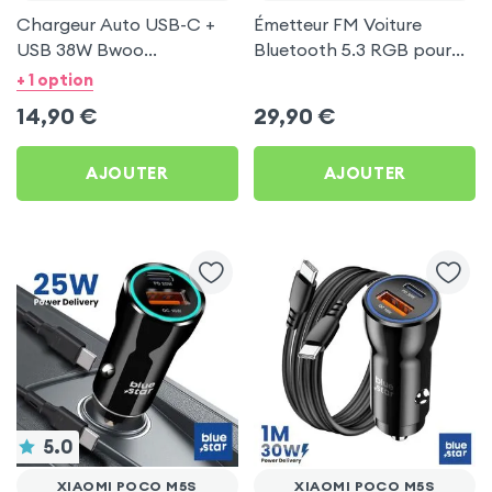
Chargeur Auto USB-C +
Émetteur FM Voiture
USB 38W Bwoo
Bluetooth 5.3 RGB pour
Transparent pour Xiaomi
Xiaomi Poco M5s
+ 1 option
Poco M5s
14,90
€
29,90
€
AJOUTER
AJOUTER
5.0
XIAOMI POCO M5S
XIAOMI POCO M5S