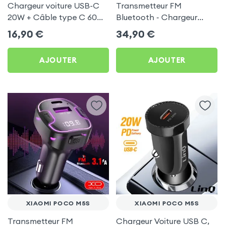
Chargeur voiture USB-C
Transmetteur FM
20W + Câble type C 60W
Bluetooth - Chargeur
Blue Star pour Xiaomi
Voiture USB C + USB -
16,90
€
34,90
€
Poco M5s
Swissten
AJOUTER
AJOUTER
XIAOMI POCO M5S
XIAOMI POCO M5S
Transmetteur FM
Chargeur Voiture USB C,