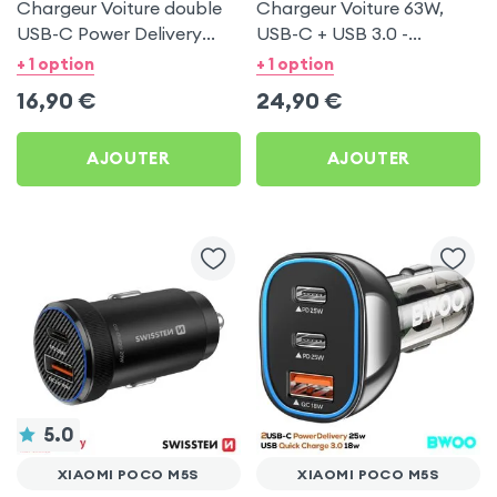
Chargeur Voiture double
Chargeur Voiture 63W,
USB-C Power Delivery
USB-C + USB 3.0 -
20W - Swissten pour
Swissten pour Xiaomi
+ 1 option
+ 1 option
Xiaomi Poco M5s
Poco M5s
16,90
€
24,90
€
AJOUTER
AJOUTER
5.0
XIAOMI POCO M5S
XIAOMI POCO M5S