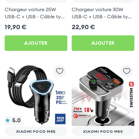
Chargeur voiture 25W
Chargeur voiture 30W
USB-C + USB - Câble type
USB-C + USB - Câble type
C 60W Blue Star pour
C 60W Blue Star pour
19,90
€
22,90
€
Xiaomi Poco M5s
Xiaomi Poco M5s
AJOUTER
AJOUTER
5.0
XIAOMI POCO M5S
XIAOMI POCO M5S