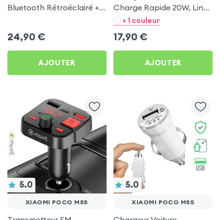
Bluetooth Rétroéclairé +
Charge Rapide 20W, LinQ
Chargeur Voiture USB C
- Noir pour Xiaomi Poco
+ 1 couleur
et USB - XO
M5s
24,90
€
17,90
€
AJOUTER
AJOUTER
5.0
5.0
XIAOMI POCO M5S
XIAOMI POCO M5S
Transmetteur FM
Chargeur Voiture