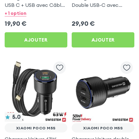
USB C + USB avec Câble
Double USB-C avec
type C Swissten pour
Câble USB C 1m pour
+ 1 option
Xiaomi Poco M5s
Xiaomi Poco M5s
19,90
€
29,90
€
AJOUTER
AJOUTER
5.0
XIAOMI POCO M5S
XIAOMI POCO M5S