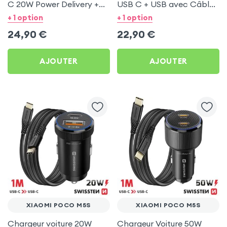
C 20W Power Delivery +
USB C + USB avec Câble
Câble USB C 60W pour
type C Swissten pour
+ 1 option
+ 1 option
Xiaomi Poco M5s
Xiaomi Poco M5s
24,90
€
22,90
€
AJOUTER
AJOUTER
XIAOMI POCO M5S
XIAOMI POCO M5S
Chargeur voiture 20W
Chargeur Voiture 50W