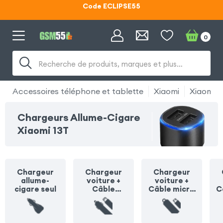
Lunettes d'éclipse OFFERTES
Code ECLIPSE55
0
Recherche de produits, marques et plus…
Accessoires téléphone et tablette
Xiaomi
Xiaomi 1
Chargeurs Allume-Cigare
Xiaomi 13T
Chargeur
Chargeur
Chargeur
allume-
voiture +
voiture +
cigare seul
Câble
Câble micro
C
Lightning
USB