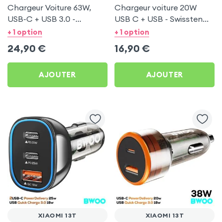
Chargeur Voiture 63W,
Chargeur voiture 20W
USB-C + USB 3.0 -
USB C + USB - Swissten
Swissten pour Xiaomi 13T
pour Xiaomi 13T
+ 1 option
+ 1 option
24,90
€
16,90
€
AJOUTER
AJOUTER
XIAOMI 13T
XIAOMI 13T