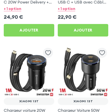
C 20W Power Delivery +
USB C + USB avec Câble
Câble USB C 60W pour
type C Swissten pour
+ 1 option
+ 1 option
Xiaomi 13T
Xiaomi 13T
24,90
€
22,90
€
AJOUTER
AJOUTER
XIAOMI 13T
XIAOMI 13T
Chargeur voiture 20W
Chargeur Voiture 50W