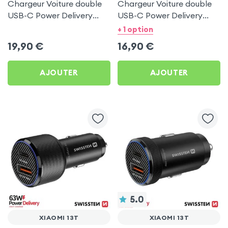
Chargeur Voiture double
Chargeur Voiture double
USB-C Power Delivery
USB-C Power Delivery
50W - Swissten pour
20W - Swissten pour
+ 1 option
Xiaomi 13T
Xiaomi 13T
19,90
€
16,90
€
AJOUTER
AJOUTER
5.0
XIAOMI 13T
XIAOMI 13T