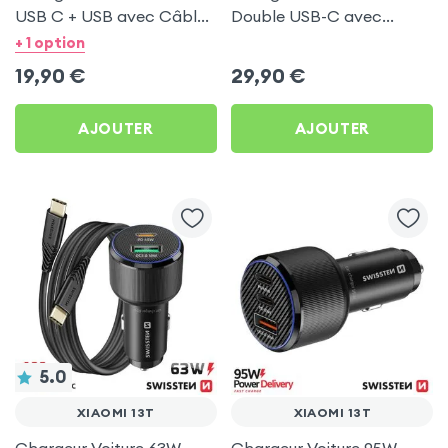
USB C + USB avec Câble
Double USB-C avec
type C Swissten pour
Câble USB C 1m pour
+ 1 option
Xiaomi 13T
Xiaomi 13T
19,90
€
29,90
€
AJOUTER
AJOUTER
5.0
XIAOMI 13T
XIAOMI 13T