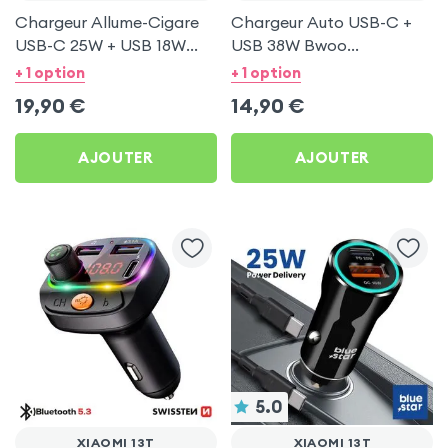
Chargeur Allume-Cigare
Chargeur Auto USB-C +
USB-C 25W + USB 18W
USB 38W Bwoo
Bwoo pour Xiaomi 13T
Transparent pour Xiaomi
+ 1 option
+ 1 option
13T
19,90
€
14,90
€
AJOUTER
AJOUTER
5.0
XIAOMI 13T
XIAOMI 13T