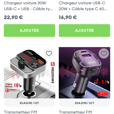
Chargeur voiture 30W
Chargeur voiture USB-C
USB-C + USB - Câble type
20W + Câble type C 60W
C 60W Blue Star pour
Blue Star pour Xiaomi 13T
22,90
€
16,90
€
Xiaomi 13T
AJOUTER
AJOUTER
XIAOMI 13T
XIAOMI 13T
Transmetteur FM
Transmetteur FM