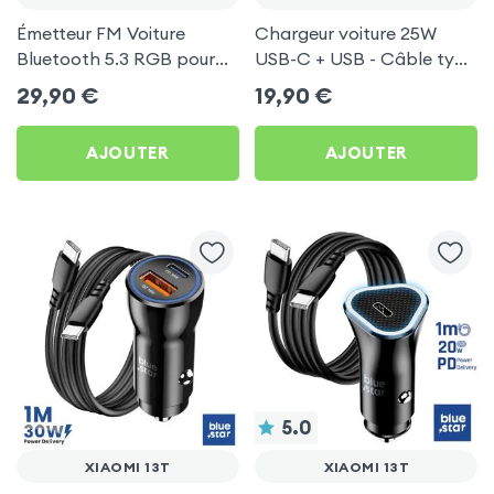
Émetteur FM Voiture
Chargeur voiture 25W
Bluetooth 5.3 RGB pour
USB-C + USB - Câble type
Xiaomi 13T
C 60W Blue Star pour
29,90
€
19,90
€
Xiaomi 13T
AJOUTER
AJOUTER
5.0
XIAOMI 13T
XIAOMI 13T