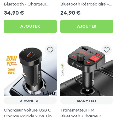
Bluetooth - Chargeur
Bluetooth Rétroéclairé +
Voiture USB C + USB -
Chargeur Voiture USB C
34,90
€
24,90
€
Swissten
et USB - XO
AJOUTER
AJOUTER
XIAOMI 13T
XIAOMI 13T
Chargeur Voiture USB C,
Transmetteur FM
Charge Rapide 20W, LinQ
Bluetooth, Chargeur