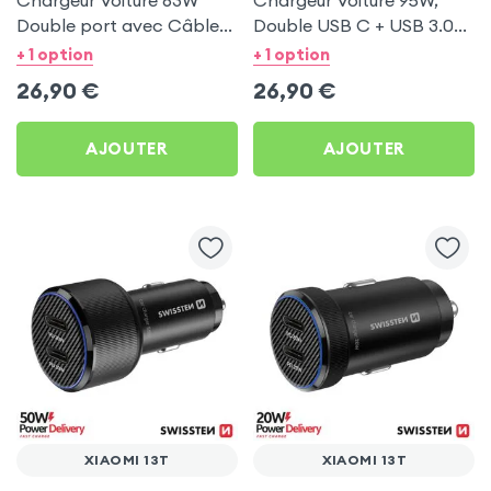
Chargeur Voiture 63W
Chargeur Voiture 95W,
Double port avec Câble
Double USB C + USB 3.0
USB C 1m pour Xiaomi 13T
pour Xiaomi 13T
+ 1 option
+ 1 option
26,90
€
26,90
€
AJOUTER
AJOUTER
XIAOMI 13T
XIAOMI 13T