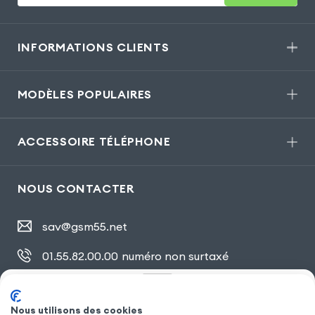
INFORMATIONS CLIENTS
MODÈLES POPULAIRES
ACCESSOIRE TÉLÉPHONE
NOUS CONTACTER
sav@gsm55.net
01.55.82.00.00
numéro non surtaxé
30, bis rue Girard
,
93100 Montreuil
Modèles similaires à
Xiaomi 12
:
Nous utilisons des cookies