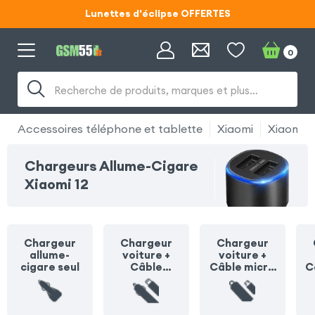
Lunettes d'éclipse OFFERTES
Code ECLIPSE55
0
Lunettes d'éclipse OFFERTES
Recherche de produits, marques et plus…
Code ECLIPSE55
Accessoires téléphone et tablette
Xiaomi
Xiaomi 1
Chargeurs Allume-Cigare
Xiaomi 12
Chargeur
Chargeur
Chargeur
allume-
voiture +
voiture +
cigare seul
Câble
Câble micro
C
Lightning
USB