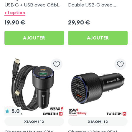
USB C + USB avec Câble
Double USB-C avec
type C Swissten pour
Câble USB C 1m pour
+ 1 option
Xiaomi 12
Xiaomi 12
19,90
€
29,90
€
AJOUTER
AJOUTER
5.0
XIAOMI 12
XIAOMI 12