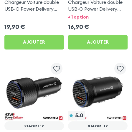
Chargeur Voiture double
Chargeur Voiture double
USB-C Power Delivery
USB-C Power Delivery
50W - Swissten pour
20W - Swissten pour
+ 1 option
Xiaomi 12
Xiaomi 12
19,90
€
16,90
€
AJOUTER
AJOUTER
5.0
XIAOMI 12
XIAOMI 12