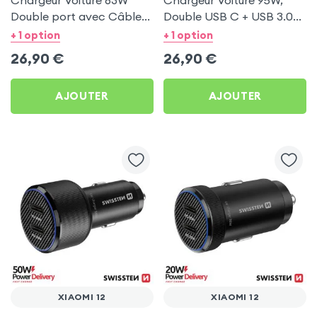
Chargeur Voiture 63W
Chargeur Voiture 95W,
Double port avec Câble
Double USB C + USB 3.0
USB C 1m pour Xiaomi 12
pour Xiaomi 12
+ 1 option
+ 1 option
26,90
€
26,90
€
AJOUTER
AJOUTER
XIAOMI 12
XIAOMI 12