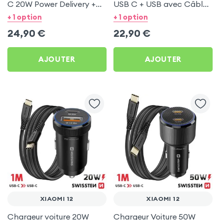
C 20W Power Delivery +
USB C + USB avec Câble
Câble USB C 60W pour
type C Swissten pour
+ 1 option
+ 1 option
Xiaomi 12
Xiaomi 12
24,90
€
22,90
€
AJOUTER
AJOUTER
XIAOMI 12
XIAOMI 12
Chargeur voiture 20W
Chargeur Voiture 50W