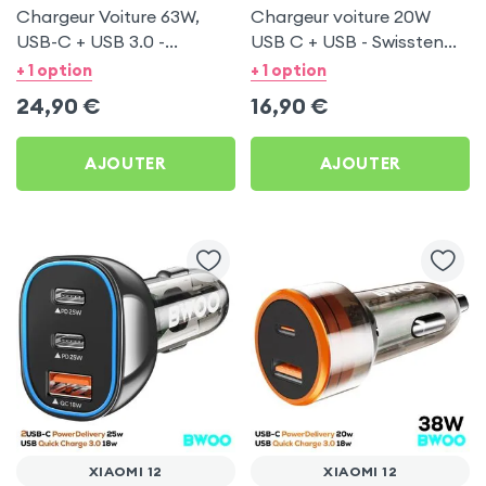
Chargeur Voiture 63W,
Chargeur voiture 20W
USB-C + USB 3.0 -
USB C + USB - Swissten
Swissten pour Xiaomi 12
pour Xiaomi 12
+ 1 option
+ 1 option
24,90
€
16,90
€
AJOUTER
AJOUTER
XIAOMI 12
XIAOMI 12