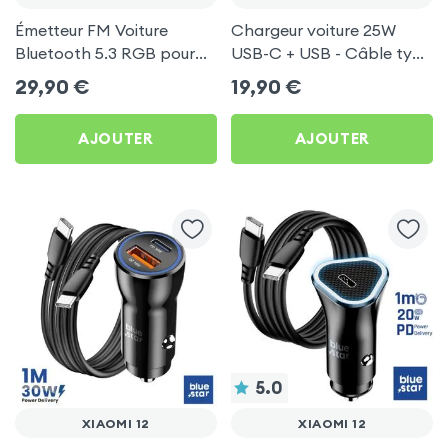
Émetteur FM Voiture
Chargeur voiture 25W
Bluetooth 5.3 RGB pour
USB-C + USB - Câble type
Xiaomi 12
C 60W Blue Star pour
29,90
€
19,90
€
Xiaomi 12
AJOUTER
AJOUTER
5.0
XIAOMI 12
XIAOMI 12