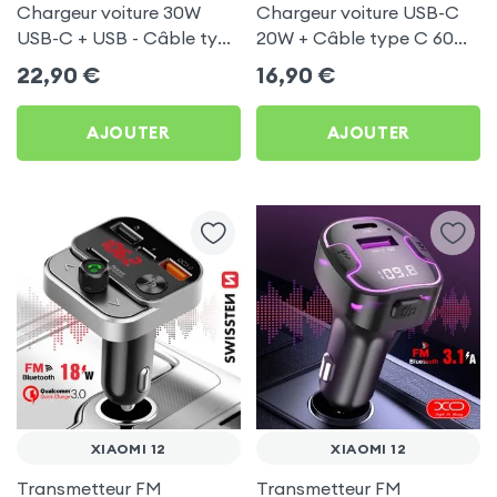
Chargeur voiture 30W
Chargeur voiture USB-C
USB-C + USB - Câble type
20W + Câble type C 60W
C 60W Blue Star pour
Blue Star pour Xiaomi 12
22,90
€
16,90
€
Xiaomi 12
AJOUTER
AJOUTER
XIAOMI 12
XIAOMI 12
Transmetteur FM
Transmetteur FM