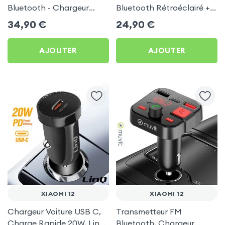
Bluetooth - Chargeur
Bluetooth Rétroéclairé +
Voiture USB C + USB -
Chargeur Voiture USB C
34,90
€
24,90
€
Swissten
et USB - XO
AJOUTER
AJOUTER
XIAOMI 12
XIAOMI 12
Chargeur Voiture USB C,
Transmetteur FM
Charge Rapide 20W, LinQ
Bluetooth, Chargeur