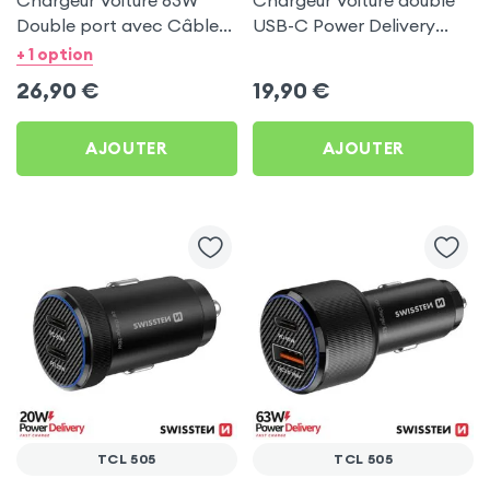
Chargeur Voiture 63W
Chargeur Voiture double
Double port avec Câble
USB-C Power Delivery
USB C 1m pour TCL 505
50W - Swissten pour TCL
+ 1 option
505
26,90
€
19,90
€
AJOUTER
AJOUTER
TCL 505
TCL 505