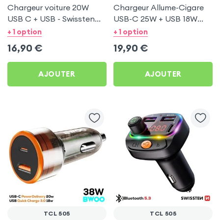
Chargeur voiture 20W
Chargeur Allume-Cigare
USB C + USB - Swissten
USB-C 25W + USB 18W
pour TCL 505
Bwoo pour TCL 505
+ 1 option
+ 1 option
16,90
€
19,90
€
AJOUTER
AJOUTER
TCL 505
TCL 505