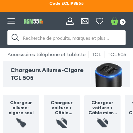
Lunettes d'éclipse OFFERTES
Code ECLIPSE55
0
Recherche de produits, marques et plus…
Accessoires téléphone et tablette
TCL
TCL 505
Chargeurs Allume-Cigare
TCL 505
Chargeur
Chargeur
Chargeur
allume-
voiture +
voiture +
cigare seul
Câble
Câble micro
C
Lightning
USB