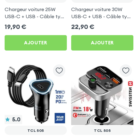
Chargeur voiture 25W
Chargeur voiture 30W
USB-C + USB - Câble type
USB-C + USB - Câble type
C 60W Blue Star pour TCL
C 60W Blue Star pour TCL
19,90
€
22,90
€
505
505
AJOUTER
AJOUTER
5.0
TCL 505
TCL 505