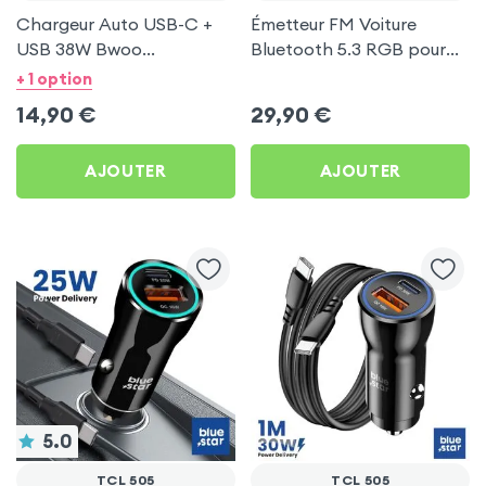
Chargeur Auto USB-C +
Émetteur FM Voiture
USB 38W Bwoo
Bluetooth 5.3 RGB pour
Transparent pour TCL
TCL 505
+ 1 option
505
14,90
€
29,90
€
AJOUTER
AJOUTER
5.0
TCL 505
TCL 505