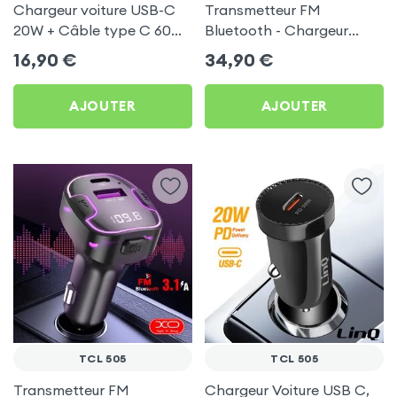
Chargeur voiture USB-C
Transmetteur FM
20W + Câble type C 60W
Bluetooth - Chargeur
Blue Star pour TCL 505
Voiture USB C + USB -
16,90
€
34,90
€
Swissten
AJOUTER
AJOUTER
TCL 505
TCL 505
Transmetteur FM
Chargeur Voiture USB C,