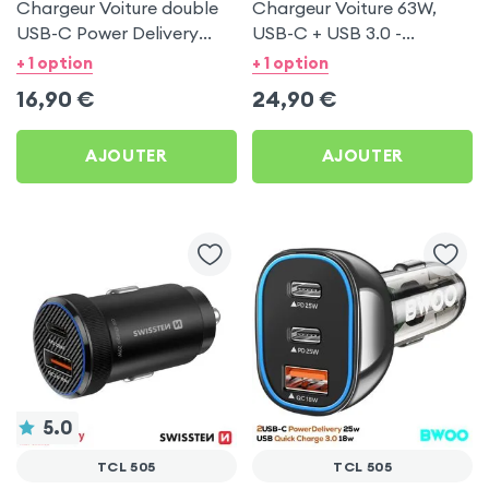
Chargeur Voiture double
Chargeur Voiture 63W,
USB-C Power Delivery
USB-C + USB 3.0 -
20W - Swissten pour TCL
Swissten pour TCL 505
+ 1 option
+ 1 option
505
16,90
€
24,90
€
AJOUTER
AJOUTER
5.0
TCL 505
TCL 505