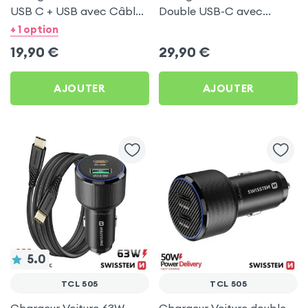
USB C + USB avec Câble
Double USB-C avec
type C Swissten pour TCL
Câble USB C 1m pour TCL
+ 1 option
505
505
19,90
€
29,90
€
AJOUTER
AJOUTER
5.0
TCL 505
TCL 505