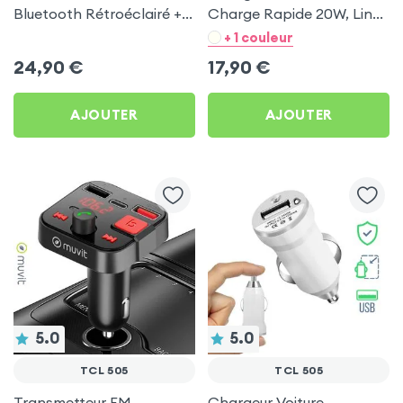
Bluetooth Rétroéclairé +
Charge Rapide 20W, LinQ
Chargeur Voiture USB C
- Noir pour TCL 505
+ 1 couleur
et USB - XO
24,90
€
17,90
€
AJOUTER
AJOUTER
5.0
5.0
TCL 505
TCL 505
Transmetteur FM
Chargeur Voiture