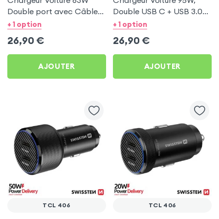
Chargeur Voiture 63W
Chargeur Voiture 95W,
Double port avec Câble
Double USB C + USB 3.0
USB C 1m pour TCL 406
pour TCL 406
+ 1 option
+ 1 option
26,90
€
26,90
€
AJOUTER
AJOUTER
TCL 406
TCL 406