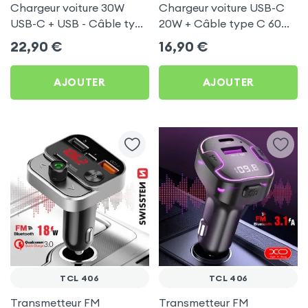
Chargeur voiture 30W
Chargeur voiture USB-C
USB-C + USB - Câble type
20W + Câble type C 60W
C 60W Blue Star pour TCL
Blue Star pour TCL 406
22,90
€
16,90
€
406
AJOUTER
AJOUTER
TCL 406
TCL 406
Transmetteur FM
Transmetteur FM