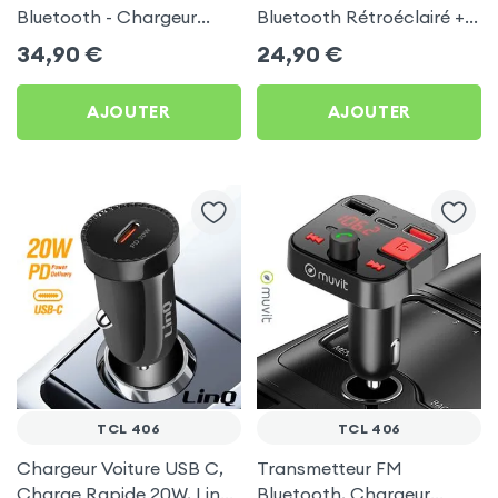
Bluetooth - Chargeur
Bluetooth Rétroéclairé +
Voiture USB C + USB -
Chargeur Voiture USB C
34,90
€
24,90
€
Swissten
et USB - XO
AJOUTER
AJOUTER
TCL 406
TCL 406
Chargeur Voiture USB C,
Transmetteur FM
Charge Rapide 20W, LinQ
Bluetooth, Chargeur