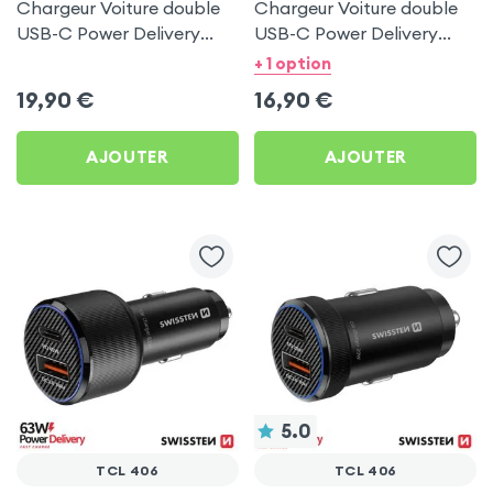
Chargeur Voiture double
Chargeur Voiture double
USB-C Power Delivery
USB-C Power Delivery
50W - Swissten pour TCL
20W - Swissten pour TCL
+ 1 option
406
406
19,90
€
16,90
€
AJOUTER
AJOUTER
5.0
TCL 406
TCL 406