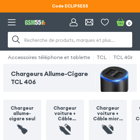
Code ECLIPSE55
Lunettes d'éclipse OFFERTES
0
Code ECLIPSE55
Recherche de produits, marques et plus…
Accessoires téléphone et tablette
TCL
TCL 406
Chargeurs Allume-Cigare
TCL 406
Chargeur
Chargeur
Chargeur
allume-
voiture +
voiture +
cigare seul
Câble
Câble micro
C
Lightning
USB