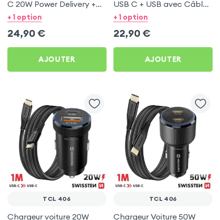
C 20W Power Delivery +
USB C + USB avec Câble
Câble USB C 60W pour
type C Swissten pour TCL
+ 1 option
+ 1 option
TCL 406
406
24,90
€
22,90
€
AJOUTER
AJOUTER
TCL 406
TCL 406
Chargeur voiture 20W
Chargeur Voiture 50W