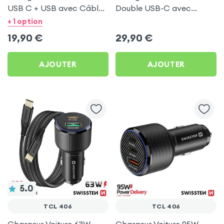
USB C + USB avec Câble
Double USB-C avec
type C Swissten pour TCL
Câble USB C 1m pour TCL
+ 1 option
406
406
19,90
€
29,90
€
AJOUTER
AJOUTER
5.0
TCL 406
TCL 406