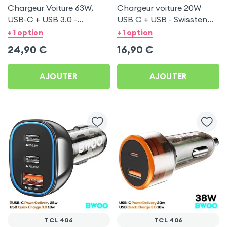
Chargeur Voiture 63W,
Chargeur voiture 20W
USB-C + USB 3.0 -
USB C + USB - Swissten
Swissten pour TCL 406
pour TCL 406
+ 1 option
+ 1 option
24,90
€
16,90
€
AJOUTER
AJOUTER
TCL 406
TCL 406