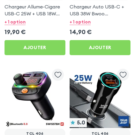
Chargeur Allume-Cigare
Chargeur Auto USB-C +
USB-C 25W + USB 18W
USB 38W Bwoo
Bwoo pour TCL 406
Transparent pour TCL
+ 1 option
+ 1 option
406
19,90
€
14,90
€
AJOUTER
AJOUTER
5.0
TCL 406
TCL 406