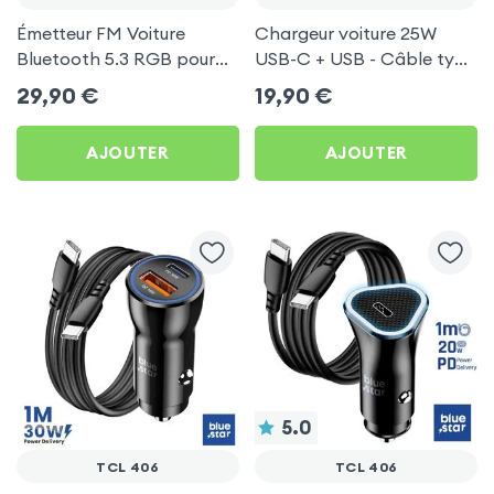
Émetteur FM Voiture
Chargeur voiture 25W
Bluetooth 5.3 RGB pour
USB-C + USB - Câble type
TCL 406
C 60W Blue Star pour TCL
29,90
€
19,90
€
406
AJOUTER
AJOUTER
5.0
TCL 406
TCL 406