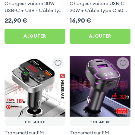
Chargeur voiture 30W
Chargeur voiture USB-C
USB-C + USB - Câble type
20W + Câble type C 60W
C 60W Blue Star pour TCL
Blue Star pour TCL 40 XE
22,90
€
16,90
€
40 XE
AJOUTER
AJOUTER
TCL 40 XE
TCL 40 XE
Transmetteur FM
Transmetteur FM