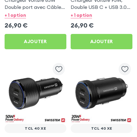
Chargeur Voiture 63W
Chargeur Voiture 95W,
Double port avec Câble
Double USB C + USB 3.0
USB C 1m pour TCL 40 XE
pour TCL 40 XE
+ 1 option
+ 1 option
26,90
€
26,90
€
AJOUTER
AJOUTER
TCL 40 XE
TCL 40 XE