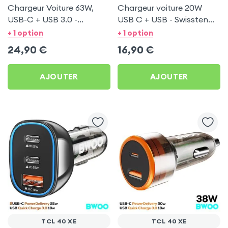
Chargeur Voiture 63W,
Chargeur voiture 20W
USB-C + USB 3.0 -
USB C + USB - Swissten
Swissten pour TCL 40 XE
pour TCL 40 XE
+ 1 option
+ 1 option
24,90
€
16,90
€
AJOUTER
AJOUTER
TCL 40 XE
TCL 40 XE