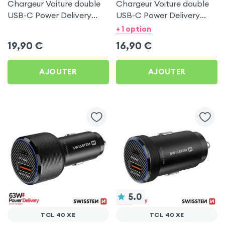
Chargeur Voiture double
Chargeur Voiture double
USB-C Power Delivery
USB-C Power Delivery
50W - Swissten pour TCL
20W - Swissten pour TCL
+ 1 option
40 XE
40 XE
19,90
€
16,90
€
AJOUTER
AJOUTER
5.0
TCL 40 XE
TCL 40 XE