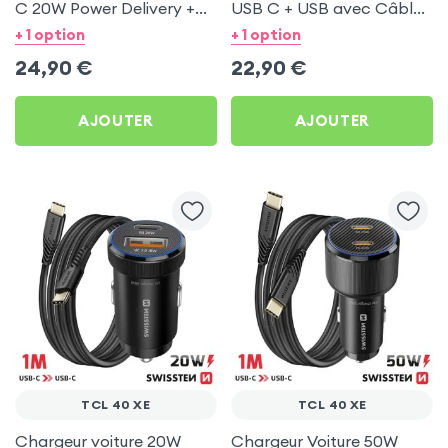
C 20W Power Delivery +
USB C + USB avec Câble
Câble USB C 60W pour
type C Swissten pour TCL
+ 1 option
+ 1 option
TCL 40 XE
40 XE
24,90
€
22,90
€
AJOUTER
AJOUTER
TCL 40 XE
TCL 40 XE
Chargeur voiture 20W
Chargeur Voiture 50W