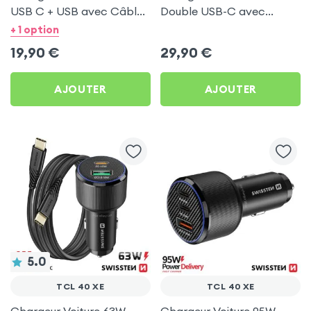
USB C + USB avec Câble
Double USB-C avec
type C Swissten pour TCL
Câble USB C 1m pour TCL
+ 1 option
40 XE
40 XE
19,90
€
29,90
€
AJOUTER
AJOUTER
5.0
TCL 40 XE
TCL 40 XE