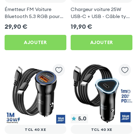
Émetteur FM Voiture
Chargeur voiture 25W
Bluetooth 5.3 RGB pour
USB-C + USB - Câble type
TCL 40 XE
C 60W Blue Star pour TCL
29,90
€
19,90
€
40 XE
AJOUTER
AJOUTER
5.0
TCL 40 XE
TCL 40 XE