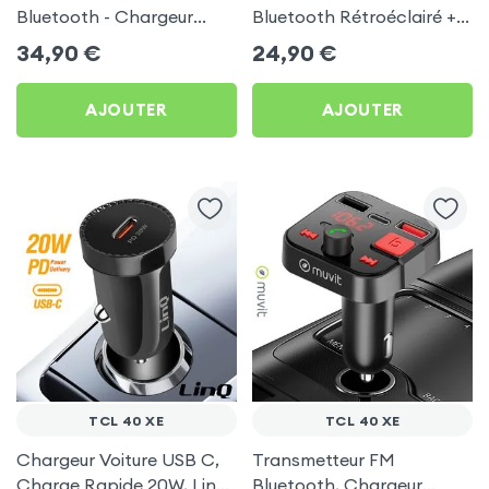
Bluetooth - Chargeur
Bluetooth Rétroéclairé +
Voiture USB C + USB -
Chargeur Voiture USB C
34,90
€
24,90
€
Swissten
et USB - XO
AJOUTER
AJOUTER
TCL 40 XE
TCL 40 XE
Chargeur Voiture USB C,
Transmetteur FM
Charge Rapide 20W, LinQ
Bluetooth, Chargeur