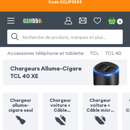
Lunettes d'éclipse OFFERTES
Code ECLIPSE55
0
Recherche de produits, marques et plus…
Accessoires téléphone et tablette
TCL
TCL 40 XE
Chargeurs Allume-Cigare
TCL 40 XE
Chargeur
Chargeur
Chargeur
allume-
voiture +
voiture +
cigare seul
Câble
Câble micro
C
Lightning
USB