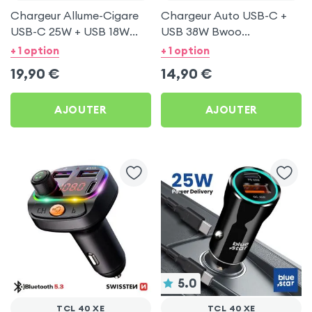
Chargeur Allume-Cigare
Chargeur Auto USB-C +
USB-C 25W + USB 18W
USB 38W Bwoo
Bwoo pour TCL 40 XE
Transparent pour TCL 40
+ 1 option
+ 1 option
XE
19,90
€
14,90
€
AJOUTER
AJOUTER
5.0
TCL 40 XE
TCL 40 XE