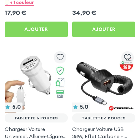
- Noir pour Tablette 6
Allume-cigare, Muvit pour
+ 1 couleur
pouces
Tablette 6 pouces
17,90
€
34,90
€
AJOUTER
AJOUTER
5.0
5.0
TABLETTE 6 POUCES
TABLETTE 6 POUCES
Chargeur Voiture
Chargeur Voiture USB
Universel, Allume-Cigare
38W, Effet Carbone +