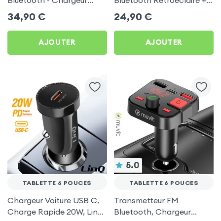
Voiture USB C + USB -
Chargeur Voiture USB C
34,90
€
24,90
€
Swissten
et USB - XO
AJOUTER
AJOUTER
5.0
TABLETTE 6 POUCES
TABLETTE 6 POUCES
Chargeur Voiture USB C,
Transmetteur FM
Charge Rapide 20W, LinQ
Bluetooth, Chargeur