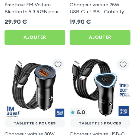
Émetteur FM Voiture
Chargeur voiture 25W
Bluetooth 5.3 RGB pour
USB-C + USB - Câble type
Tablette 6 pouces
C 60W Blue Star pour
29,90
€
19,90
€
Tablette 6 pouces
AJOUTER
AJOUTER
5.0
TABLETTE 6 POUCES
TABLETTE 6 POUCES
Chargeur voiture 30W
Chargeur voiture USB-C