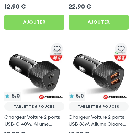
Ultra Compact avec
Câble USB-C intégré pour
12,90
€
22,90
€
Finition Métallisée - Blanc
Tablette 6 pouces
AJOUTER
AJOUTER
5.0
5.0
TABLETTE 6 POUCES
TABLETTE 6 POUCES
Chargeur Voiture 2 ports
Chargeur Voiture 2 ports
USB-C 40W, Allume
USB 36W, Allume Cigare
Cigare avec Finition
avec Finition Carbone