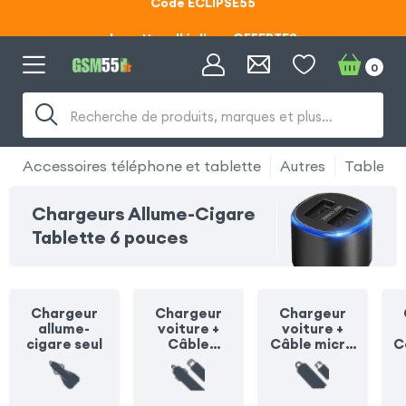
Lunettes d'éclipse OFFERTES
Code ECLIPSE55
0
Recherche de produits, marques et plus…
Accessoires téléphone et tablette
Autres
Tablette
Chargeurs Allume-Cigare
Tablette 6 pouces
Chargeur
Chargeur
Chargeur
allume-
voiture +
voiture +
cigare seul
Câble
Câble micro
C
Lightning
USB