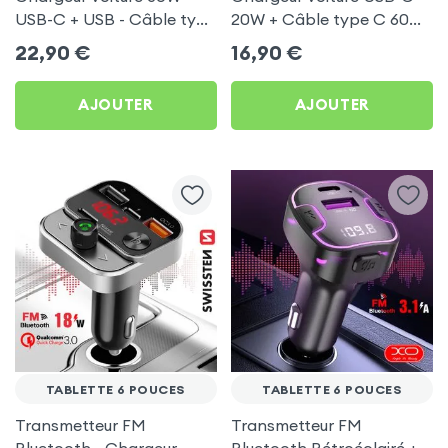
USB-C + USB - Câble type
20W + Câble type C 60W
C 60W Blue Star pour
Blue Star pour Tablette 6
22,90
€
16,90
€
Tablette 6 pouces
pouces
AJOUTER
AJOUTER
TABLETTE 6 POUCES
TABLETTE 6 POUCES
Transmetteur FM
Transmetteur FM
Bluetooth - Chargeur
Bluetooth Rétroéclairé +