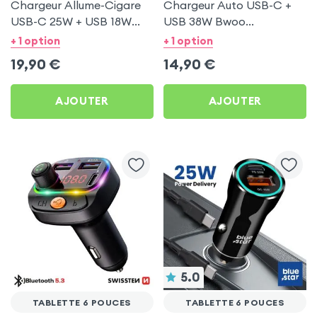
Chargeur Allume-Cigare
Chargeur Auto USB-C +
USB-C 25W + USB 18W
USB 38W Bwoo
Bwoo pour Tablette 6
Transparent pour
+ 1 option
+ 1 option
pouces
Tablette 6 pouces
19,90
€
14,90
€
AJOUTER
AJOUTER
5.0
TABLETTE 6 POUCES
TABLETTE 6 POUCES