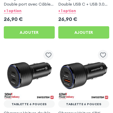
Double port avec Câble
Double USB C + USB 3.0
USB C 1m pour Tablette 6
pour Tablette 6 pouces
+ 1 option
+ 1 option
pouces
26,90
€
26,90
€
AJOUTER
AJOUTER
TABLETTE 6 POUCES
TABLETTE 6 POUCES