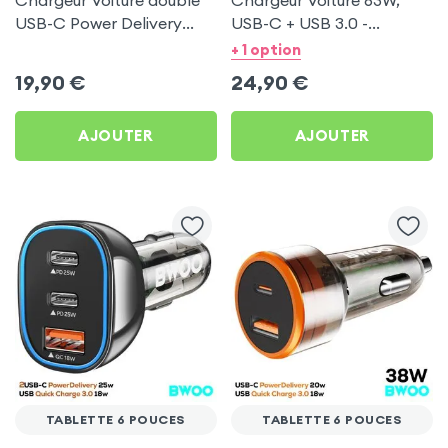
Chargeur Voiture double
Chargeur Voiture 63W,
USB-C Power Delivery
USB-C + USB 3.0 -
50W - Swissten pour
Swissten pour Tablette 6
+ 1 option
Tablette 6 pouces
pouces
19,90
€
24,90
€
AJOUTER
AJOUTER
TABLETTE 6 POUCES
TABLETTE 6 POUCES