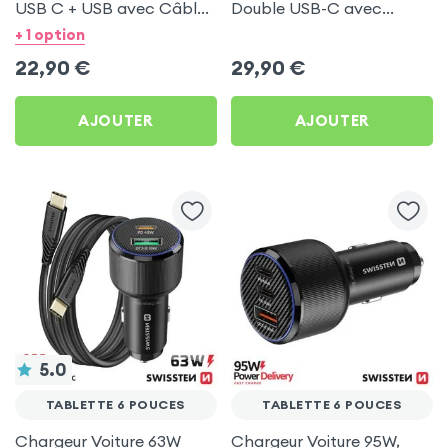
USB C + USB avec Câble
Double USB-C avec
type C Swissten pour
Câble USB C 1m pour
+ 1 option
Tablette 6 pouces
Tablette 6 pouces
22,90
€
29,90
€
AJOUTER
AJOUTER
5.0
TABLETTE 6 POUCES
TABLETTE 6 POUCES
Chargeur Voiture 63W
Chargeur Voiture 95W,