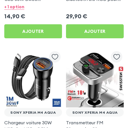
Transparent pour Sony
Sony Xperia M4 Aqua
+ 1 option
Xperia M4 Aqua
14,90
€
29,90
€
AJOUTER
AJOUTER
SONY XPERIA M4 AQUA
SONY XPERIA M4 AQUA
Chargeur voiture 30W
Transmetteur FM