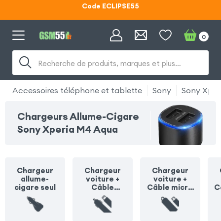
Lunettes d'éclipse OFFERTES
Code ECLIPSE55
0
Recherche de produits, marques et plus…
Accessoires téléphone et tablette
Sony
Sony Xper
Chargeurs Allume-Cigare
Sony Xperia M4 Aqua
Chargeur
Chargeur
Chargeur
allume-
voiture +
voiture +
cigare seul
Câble
Câble micro
C
Lightning
USB