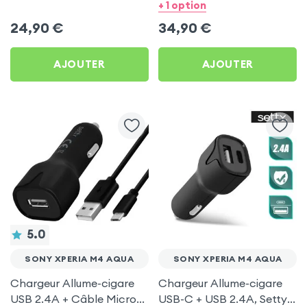
USB et 1 Port USB-C - Noir
Micro-USB et USB-C 1.5m,
+ 1 option
pour Sony Xperia M4
Samsung - Noir pour Sony
24,90
€
34,90
€
Aqua
Xperia M4 Aqua
AJOUTER
AJOUTER
5.0
SONY XPERIA M4 AQUA
SONY XPERIA M4 AQUA
Chargeur Allume-cigare
Chargeur Allume-cigare
USB 2.4A + Câble Micro-
USB-C + USB 2.4A, Setty -