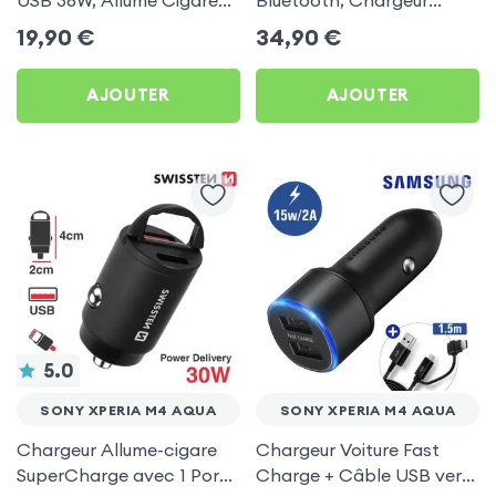
avec Finition Carbone
Allume-Cigare USB / USB-
19,90
€
34,90
€
pour Sony Xperia M4
C, Kit Main Libre
Aqua
Multifonction - 4smarts
AJOUTER
AJOUTER
5.0
SONY XPERIA M4 AQUA
SONY XPERIA M4 AQUA
Chargeur Allume-cigare
Chargeur Voiture Fast
SuperCharge avec 1 Ports
Charge + Câble USB vers