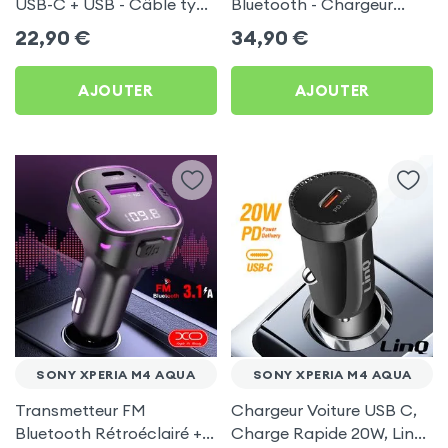
USB-C + USB - Câble type
Bluetooth - Chargeur
C 60W Blue Star pour
Voiture USB C + USB -
22,90
€
34,90
€
Sony Xperia M4 Aqua
Swissten
AJOUTER
AJOUTER
SONY XPERIA M4 AQUA
SONY XPERIA M4 AQUA
Transmetteur FM
Chargeur Voiture USB C,
Bluetooth Rétroéclairé +
Charge Rapide 20W, LinQ