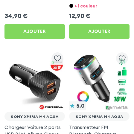
Allume-cigare, Muvit pour
Ultra Compact avec
+ 1 couleur
Sony Xperia M4 Aqua
Finition Métallisée - Blanc
34,90
€
12,90
€
AJOUTER
AJOUTER
5.0
SONY XPERIA M4 AQUA
SONY XPERIA M4 AQUA
Chargeur Voiture 2 ports
Transmetteur FM
USB 36W, Allume Cigare
Bluetooth, Chargeur