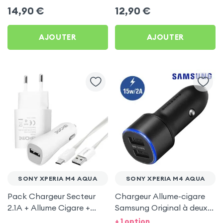
USB 1m, Setty - Noir pour
Noir pour Sony Xperia M4
14,90
€
12,90
€
Sony Xperia M4 Aqua
Aqua
AJOUTER
AJOUTER
SONY XPERIA M4 AQUA
SONY XPERIA M4 AQUA
Pack Chargeur Secteur
Chargeur Allume-cigare
2.1A + Allume Cigare +
Samsung Original à deux
Câble Micro-USB pour
ports USB, charge rapide
+ 1 option