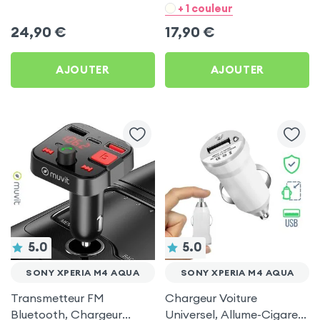
Chargeur Voiture USB C
- Noir pour Sony Xperia
+ 1 couleur
et USB - XO
M4 Aqua
24,90
€
17,90
€
AJOUTER
AJOUTER
5.0
5.0
SONY XPERIA M4 AQUA
SONY XPERIA M4 AQUA
Transmetteur FM
Chargeur Voiture
Bluetooth, Chargeur
Universel, Allume-Cigare