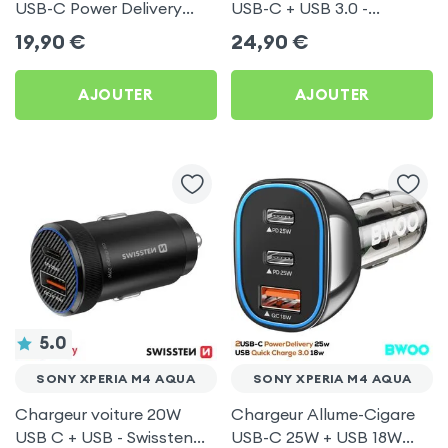
USB-C Power Delivery
USB-C + USB 3.0 -
50W - Swissten pour Sony
Swissten pour Sony Xperia
19,90
€
24,90
€
Xperia M4 Aqua
M4 Aqua
AJOUTER
AJOUTER
5.0
SONY XPERIA M4 AQUA
SONY XPERIA M4 AQUA
Chargeur voiture 20W
Chargeur Allume-Cigare
USB C + USB - Swissten
USB-C 25W + USB 18W