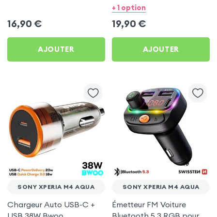
pour Sony Xperia M4
Bwoo pour Sony Xperia
+ 1 option
Aqua
M4 Aqua
16,90
€
19,90
€
AJOUTER
AJOUTER
SONY XPERIA M4 AQUA
SONY XPERIA M4 AQUA
Chargeur Auto USB-C +
Émetteur FM Voiture
USB 38W Bwoo
Bluetooth 5.3 RGB pour