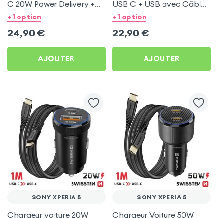
C 20W Power Delivery +
USB C + USB avec Câble
Câble USB C 60W pour
type C Swissten pour
+ 1 option
+ 1 option
Sony Xperia 5
Sony Xperia 5
24,90
€
22,90
€
AJOUTER
AJOUTER
SONY XPERIA 5
SONY XPERIA 5
Chargeur voiture 20W
Chargeur Voiture 50W