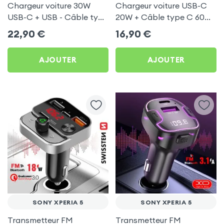
Chargeur voiture 30W
Chargeur voiture USB-C
USB-C + USB - Câble type
20W + Câble type C 60W
C 60W Blue Star pour
Blue Star pour Sony
22,90
€
16,90
€
Sony Xperia 5
Xperia 5
AJOUTER
AJOUTER
SONY XPERIA 5
SONY XPERIA 5
Transmetteur FM
Transmetteur FM