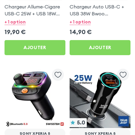
Chargeur Allume-Cigare
Chargeur Auto USB-C +
USB-C 25W + USB 18W
USB 38W Bwoo
Bwoo pour Sony Xperia 5
Transparent pour Sony
+ 1 option
+ 1 option
Xperia 5
19,90
€
14,90
€
AJOUTER
AJOUTER
5.0
SONY XPERIA 5
SONY XPERIA 5