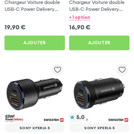
Chargeur Voiture double
Chargeur Voiture double
USB-C Power Delivery
USB-C Power Delivery
50W - Swissten pour Sony
20W - Swissten pour Sony
+ 1 option
Xperia 5
Xperia 5
19,90
€
16,90
€
AJOUTER
AJOUTER
5.0
SONY XPERIA 5
SONY XPERIA 5