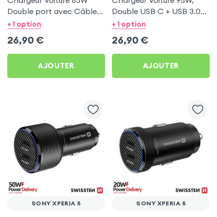
Chargeur Voiture 63W
Chargeur Voiture 95W,
Double port avec Câble
Double USB C + USB 3.0
USB C 1m pour Sony
pour Sony Xperia 5
+ 1 option
+ 1 option
Xperia 5
26,90
€
26,90
€
AJOUTER
AJOUTER
SONY XPERIA 5
SONY XPERIA 5