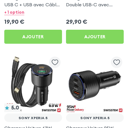
USB C + USB avec Câble
Double USB-C avec
type C Swissten pour
Câble USB C 1m pour
+ 1 option
Sony Xperia 5
Sony Xperia 5
19,90
€
29,90
€
AJOUTER
AJOUTER
5.0
SONY XPERIA 5
SONY XPERIA 5