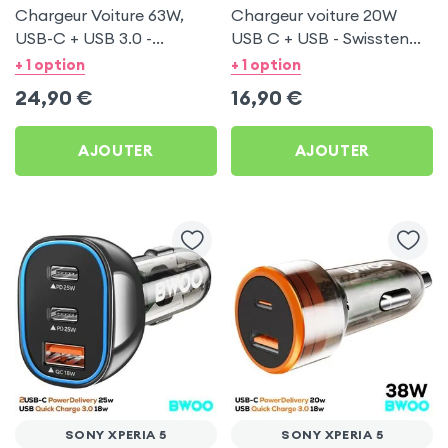
Chargeur Voiture 63W,
Chargeur voiture 20W
USB-C + USB 3.0 -
USB C + USB - Swissten
Swissten pour Sony Xperia
pour Sony Xperia 5
+ 1 option
+ 1 option
5
24,90
€
16,90
€
AJOUTER
AJOUTER
SONY XPERIA 5
SONY XPERIA 5