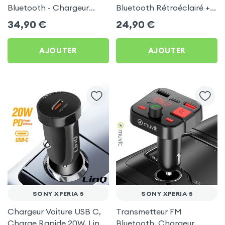
Bluetooth - Chargeur
Bluetooth Rétroéclairé +
Voiture USB C + USB -
Chargeur Voiture USB C
34,90
€
24,90
€
Swissten
et USB - XO
AJOUTER
AJOUTER
SONY XPERIA 5
SONY XPERIA 5
Chargeur Voiture USB C,
Transmetteur FM
Charge Rapide 20W, LinQ
Bluetooth, Chargeur