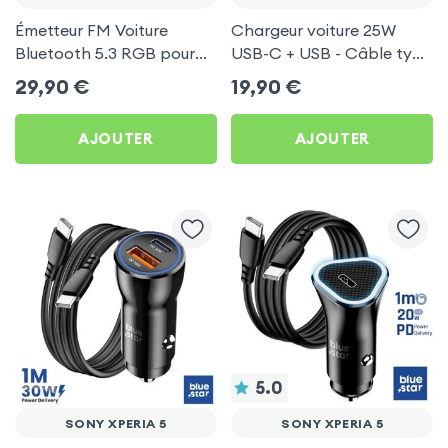
Émetteur FM Voiture
Chargeur voiture 25W
Bluetooth 5.3 RGB pour
USB-C + USB - Câble type
Sony Xperia 5
C 60W Blue Star pour
29,90
€
19,90
€
Sony Xperia 5
AJOUTER
AJOUTER
5.0
SONY XPERIA 5
SONY XPERIA 5