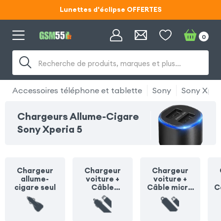
Lunettes d'éclipse OFFERTES
Code ECLIPSE55
0
Lunettes d'éclipse OFFERTES
Recherche de produits, marques et plus…
Code ECLIPSE55
Accessoires téléphone et tablette
Sony
Sony Xper
Chargeurs Allume-Cigare
Sony Xperia 5
Chargeur
Chargeur
Chargeur
allume-
voiture +
voiture +
cigare seul
Câble
Câble micro
C
Lightning
USB