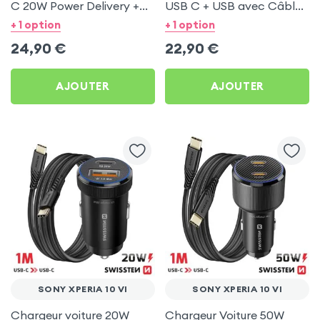
C 20W Power Delivery +
USB C + USB avec Câble
Câble USB C 60W pour
type C Swissten pour
+ 1 option
+ 1 option
Sony Xperia 10 VI
Sony Xperia 10 VI
24,90
€
22,90
€
AJOUTER
AJOUTER
SONY XPERIA 10 VI
SONY XPERIA 10 VI
Chargeur voiture 20W
Chargeur Voiture 50W