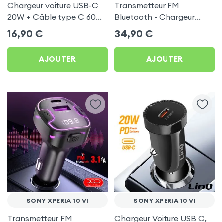
Chargeur voiture USB-C
Transmetteur FM
20W + Câble type C 60W
Bluetooth - Chargeur
Blue Star pour Sony
Voiture USB C + USB -
16,90
€
34,90
€
Xperia 10 VI
Swissten
AJOUTER
AJOUTER
SONY XPERIA 10 VI
SONY XPERIA 10 VI
Transmetteur FM
Chargeur Voiture USB C,