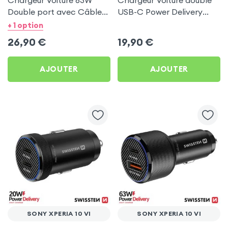
Chargeur Voiture 63W
Chargeur Voiture double
Double port avec Câble
USB-C Power Delivery
USB C 1m pour Sony
50W - Swissten pour Sony
+ 1 option
Xperia 10 VI
Xperia 10 VI
26,90
€
19,90
€
AJOUTER
AJOUTER
SONY XPERIA 10 VI
SONY XPERIA 10 VI