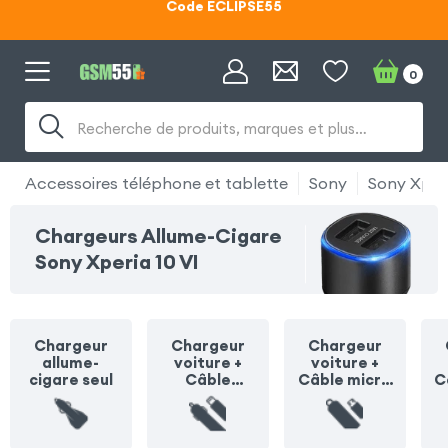
Lunettes d'éclipse OFFERTES
Code ECLIPSE55
0
Recherche de produits, marques et plus…
Accessoires téléphone et tablette
Sony
Sony Xperi
Chargeurs Allume-Cigare
Sony Xperia 10 VI
Chargeur
Chargeur
Chargeur
allume-
voiture +
voiture +
cigare seul
Câble
Câble micro
C
Lightning
USB