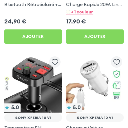
Bluetooth Rétroéclairé +
Charge Rapide 20W, LinQ
Chargeur Voiture USB C
- Noir pour Sony Xperia 10
+ 1 couleur
et USB - XO
VI
24,90
€
17,90
€
AJOUTER
AJOUTER
5.0
5.0
SONY XPERIA 10 VI
SONY XPERIA 10 VI
Transmetteur FM
Chargeur Voiture