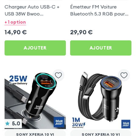
Chargeur Auto USB-C +
Émetteur FM Voiture
USB 38W Bwoo
Bluetooth 5.3 RGB pour
Transparent pour Sony
Sony Xperia 10 VI
+ 1 option
Xperia 10 VI
14,90
€
29,90
€
AJOUTER
AJOUTER
5.0
SONY XPERIA 10 VI
SONY XPERIA 10 VI