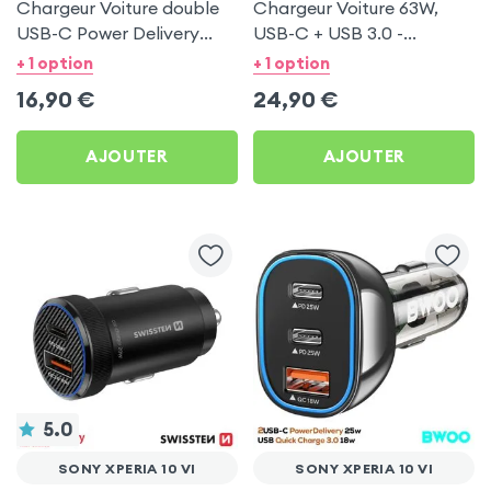
Chargeur Voiture double
Chargeur Voiture 63W,
USB-C Power Delivery
USB-C + USB 3.0 -
20W - Swissten pour Sony
Swissten pour Sony Xperia
+ 1 option
+ 1 option
Xperia 10 VI
10 VI
16,90
€
24,90
€
AJOUTER
AJOUTER
5.0
SONY XPERIA 10 VI
SONY XPERIA 10 VI