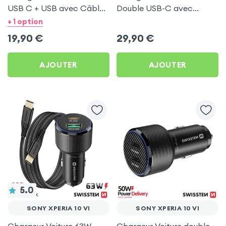
USB C + USB avec Câble
Double USB-C avec
type C Swissten pour
Câble USB C 1m pour
+ 1 option
Sony Xperia 10 VI
Sony Xperia 10 VI
19,90
€
29,90
€
AJOUTER
AJOUTER
5.0
SONY XPERIA 10 VI
SONY XPERIA 10 VI