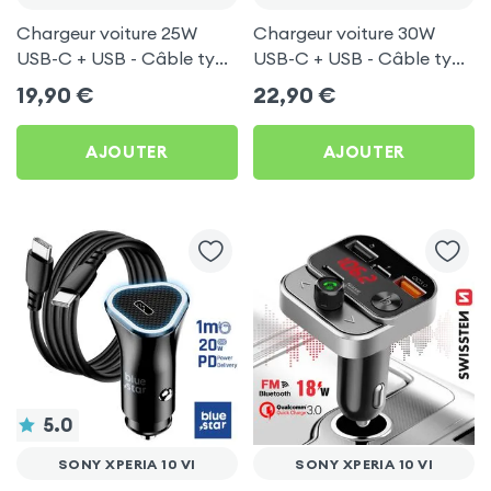
Chargeur voiture 25W
Chargeur voiture 30W
USB-C + USB - Câble type
USB-C + USB - Câble type
C 60W Blue Star pour
C 60W Blue Star pour
19,90
€
22,90
€
Sony Xperia 10 VI
Sony Xperia 10 VI
AJOUTER
AJOUTER
5.0
SONY XPERIA 10 VI
SONY XPERIA 10 VI