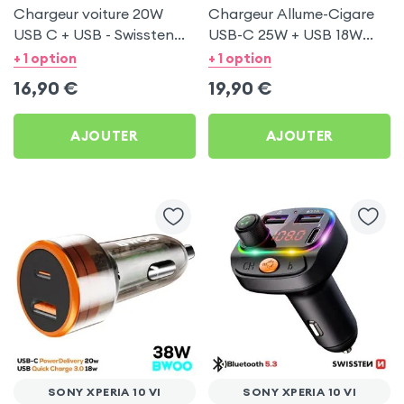
Chargeur voiture 20W
Chargeur Allume-Cigare
USB C + USB - Swissten
USB-C 25W + USB 18W
pour Sony Xperia 10 VI
Bwoo pour Sony Xperia 10
+ 1 option
+ 1 option
VI
16,90
€
19,90
€
AJOUTER
AJOUTER
SONY XPERIA 10 VI
SONY XPERIA 10 VI