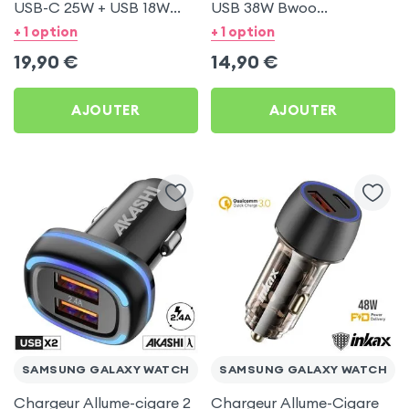
USB-C 25W + USB 18W
USB 38W Bwoo
Bwoo pour Samsung
Transparent pour
+ 1 option
+ 1 option
Galaxy Watch
Samsung Galaxy Watch
19,90
€
14,90
€
AJOUTER
AJOUTER
SAMSUNG GALAXY WATCH
SAMSUNG GALAXY WATCH
Chargeur Allume-cigare 2
Chargeur Allume-Cigare