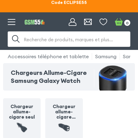
Lunettes d'éclipse OFFERTES
0
Code ECLIPSE55
Recherche de produits, marques et plus…
Accessoires téléphone et tablette
Samsung
Samsu
Chargeurs Allume-Cigare
Samsung Galaxy Watch
Chargeur
Chargeur
allume-
allume-
cigare seul
cigare
multiprise