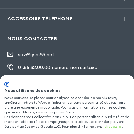
ACCESSOIRE TÉLÉPHONE
NOUS CONTACTER
sav@gsm55.net
01.55.82.00.00
numéro non surtaxé
30, bis rue Girard
,
93100 Montreuil
Nous utilisons des cookies
Nous pouvons les placer pour analyser les données de nos visiteurs,
SUIVEZ NOUS
améliorer notre site Web, afficher un contenu personnalisé et vous faire
vivre une expérience inoubliable. Pour plus d'informations sur les cookies
que nous utilisons, ouvrez les paramètres.
Les données sont collectées dans le but de personnaliser la publicité et de
mesurer l'efficacité des campagnes publicitaires. Les données peuvent
être partagées avec Google LLC. Pour plus d'informations,
cliquez ici
.