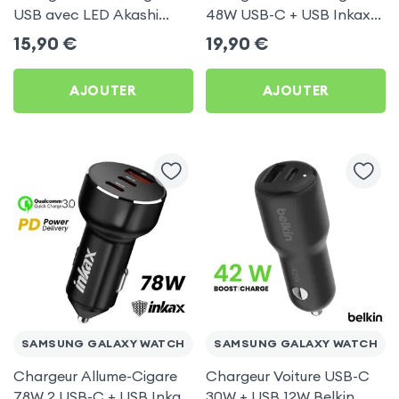
USB avec LED Akashi
48W USB-C + USB Inkax
pour Samsung Galaxy
Transparent pour
15,90
€
19,90
€
Watch
Samsung Galaxy Watch
AJOUTER
AJOUTER
SAMSUNG GALAXY WATCH
SAMSUNG GALAXY WATCH
Chargeur Allume-Cigare
Chargeur Voiture USB-C
78W 2 USB-C + USB Inkax
30W + USB 12W Belkin