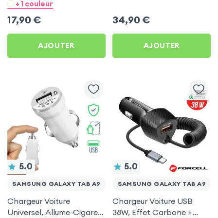
- Noir pour Samsung
Allume-cigare, Muvit pour
+ 1 couleur
Galaxy Tab A9
Samsung Galaxy Tab A9
17,90
€
34,90
€
AJOUTER
AJOUTER
5.0
5.0
SAMSUNG GALAXY TAB A9
SAMSUNG GALAXY TAB A9
Chargeur Voiture
Chargeur Voiture USB
Universel, Allume-Cigare
38W, Effet Carbone +