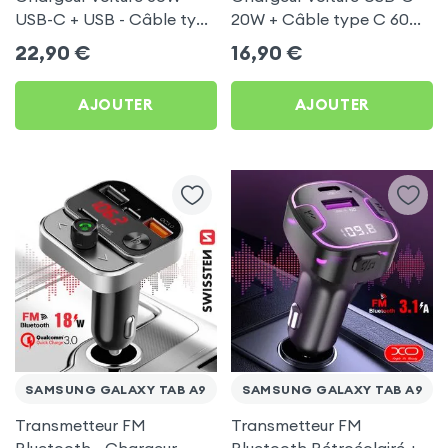
USB-C + USB - Câble type
20W + Câble type C 60W
C 60W Blue Star pour
Blue Star pour Samsung
22,90
€
16,90
€
Samsung Galaxy Tab A9
Galaxy Tab A9
AJOUTER
AJOUTER
SAMSUNG GALAXY TAB A9
SAMSUNG GALAXY TAB A9
Transmetteur FM
Transmetteur FM
Bluetooth - Chargeur
Bluetooth Rétroéclairé +