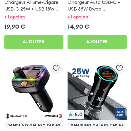
Chargeur Allume-Cigare
Chargeur Auto USB-C +
USB-C 25W + USB 18W
USB 38W Bwoo
Bwoo pour Samsung
Transparent pour
+ 1 option
+ 1 option
Galaxy Tab A9
Samsung Galaxy Tab A9
19,90
€
14,90
€
AJOUTER
AJOUTER
5.0
SAMSUNG GALAXY TAB A9
SAMSUNG GALAXY TAB A9