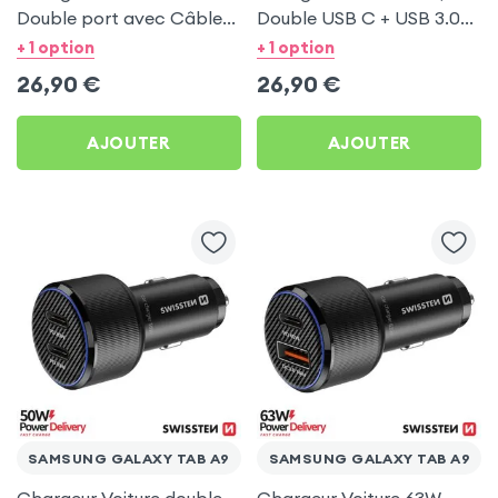
Double port avec Câble
Double USB C + USB 3.0
USB C 1m pour Samsung
pour Samsung Galaxy
+ 1 option
+ 1 option
Galaxy Tab A9
Tab A9
26,90
€
26,90
€
AJOUTER
AJOUTER
SAMSUNG GALAXY TAB A9
SAMSUNG GALAXY TAB A9