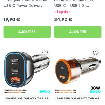
Chargeur Voiture double
Chargeur Voiture 63W,
USB-C Power Delivery
USB-C + USB 3.0 -
50W - Swissten pour
Swissten pour Samsung
+ 1 option
Samsung Galaxy Tab A9
Galaxy Tab A9
19,90
€
24,90
€
AJOUTER
AJOUTER
SAMSUNG GALAXY TAB A9
SAMSUNG GALAXY TAB A9