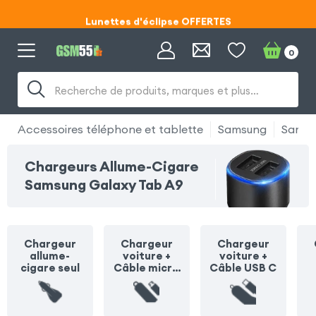
Lunettes d'éclipse OFFERTES
Code ECLIPSE55
0
Lunettes d'éclipse OFFERTES
Recherche de produits, marques et plus…
Code ECLIPSE55
Accessoires téléphone et tablette
Samsung
Samsu
Chargeurs Allume-Cigare
Samsung Galaxy Tab A9
Chargeur
Chargeur
Chargeur
allume-
voiture +
voiture +
cigare seul
Câble micro
Câble USB C
USB