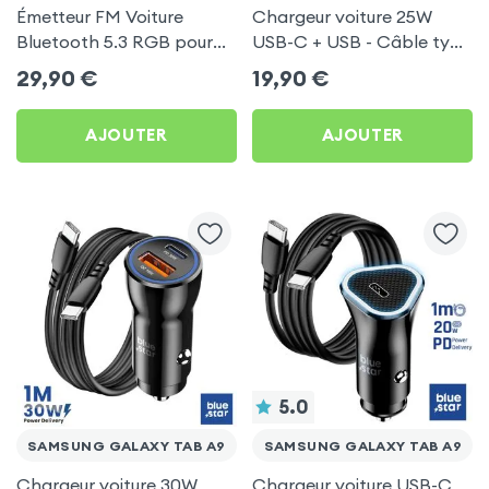
Émetteur FM Voiture
Chargeur voiture 25W
Bluetooth 5.3 RGB pour
USB-C + USB - Câble type
Samsung Galaxy Tab A9
C 60W Blue Star pour
29,90
€
19,90
€
Samsung Galaxy Tab A9
AJOUTER
AJOUTER
5.0
SAMSUNG GALAXY TAB A9
SAMSUNG GALAXY TAB A9
Chargeur voiture 30W
Chargeur voiture USB-C