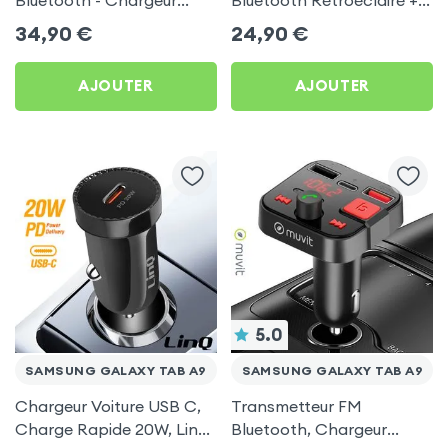
Voiture USB C + USB -
Chargeur Voiture USB C
34,90
€
24,90
€
Swissten
et USB - XO
AJOUTER
AJOUTER
5.0
SAMSUNG GALAXY TAB A9
SAMSUNG GALAXY TAB A9
Chargeur Voiture USB C,
Transmetteur FM
Charge Rapide 20W, LinQ
Bluetooth, Chargeur