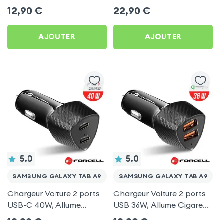
Ultra Compact avec
Câble USB-C intégré pour
12,90
€
22,90
€
Finition Métallisée - Blanc
Samsung Galaxy Tab A9
AJOUTER
AJOUTER
5.0
5.0
SAMSUNG GALAXY TAB A9
SAMSUNG GALAXY TAB A9
Chargeur Voiture 2 ports
Chargeur Voiture 2 ports
USB-C 40W, Allume
USB 36W, Allume Cigare
Cigare avec Finition
avec Finition Carbone