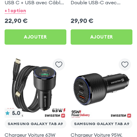
USB C + USB avec Câble
Double USB-C avec
type C Swissten pour
Câble USB C 1m pour
+ 1 option
Samsung Galaxy Tab A9
Samsung Galaxy Tab A9
22,90
€
29,90
€
AJOUTER
AJOUTER
5.0
SAMSUNG GALAXY TAB A9
SAMSUNG GALAXY TAB A9
Chargeur Voiture 63W
Chargeur Voiture 95W,