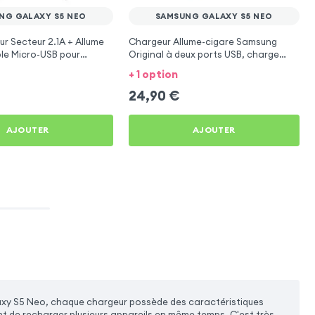
NG GALAXY S5 NEO
SAMSUNG GALAXY S5 NEO
r Secteur 2.1A + Allume
Chargeur Allume-cigare Samsung
le Micro-USB pour
Original à deux ports USB, charge
axy S5 Neo
rapide 2A - Noir pour Samsung Galaxy
+ 1 option
S5 Neo
24,90
€
AJOUTER
AJOUTER
xy S5 Neo, chaque chargeur possède des caractéristiques
nt de recharger plusieurs appareils en même temps. C'est très