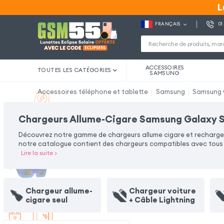
L
L
FRANÇAIS
01
ACCESSOIRES
TOUTES LES CATÉGORIES
SAMSUNG
Accessoires téléphone et tablette
Samsung
Samsung 
Chargeurs Allume-Cigare Samsung Galaxy 
Découvrez notre gamme de chargeurs allume cigare et rechargez
notre catalogue contient des chargeurs compatibles avec tous ty
Lire la suite
>
Chargeur allume-
Chargeur voiture
cigare seul
+ Câble Lightning