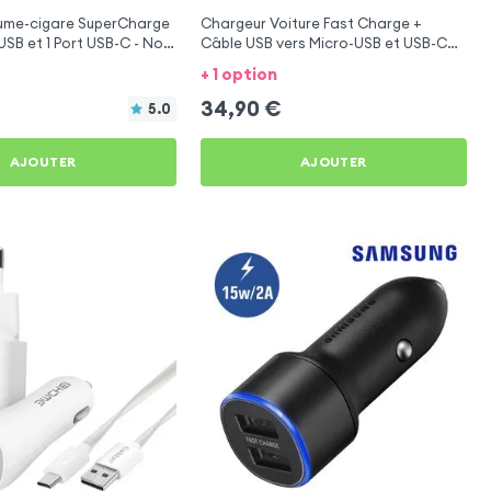
lume-cigare SuperCharge
Chargeur Voiture Fast Charge +
USB et 1 Port USB-C - Noir
Câble USB vers Micro-USB et USB-C
g Galaxy S5 Neo
1.5m, Samsung - Noir pour Samsung
+ 1 option
Galaxy S5 Neo
34,90
€
5.0
AJOUTER
AJOUTER