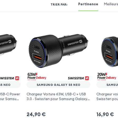
Pertinence
Meilleur
TRIER PAR
:
S5 NEO
SAMSUNG GALAXY S5 NEO
SAMSU
 USB-C Power
Chargeur Voiture 63W, USB-C + USB
Chargeur voi
pour Samsung
3.0 - Swissten pour Samsung Galaxy
Swissten po
S5 Neo
Neo
24,90
€
16,90
€