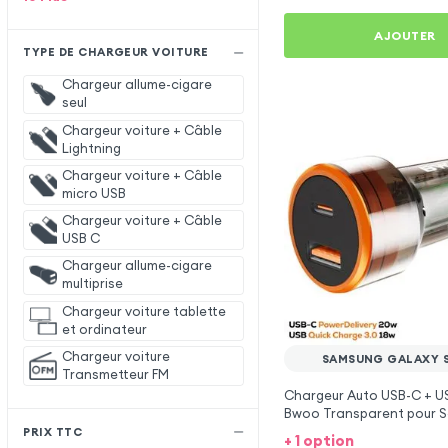
AJOUTER
TYPE DE CHARGEUR VOITURE
Chargeur allume-cigare
seul
Chargeur voiture + Câble
Lightning
Chargeur voiture + Câble
micro USB
Chargeur voiture + Câble
USB C
Chargeur allume-cigare
multiprise
Chargeur voiture tablette
et ordinateur
Chargeur voiture
SAMSUNG GALAXY 
Transmetteur FM
Chargeur Auto USB-C + U
Bwoo Transparent pour 
Galaxy S5 Neo
PRIX TTC
+ 1 option