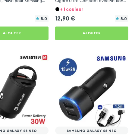
e, Muvit pour Samsung
Cigare Ultra Compact avec Finition
eo
Métallisée - Blanc
+ 1 couleur
12,90
€
5.0
5.0
AJOUTER
AJOUTER
NG GALAXY S5 NEO
SAMSUNG GALAXY S5 NEO