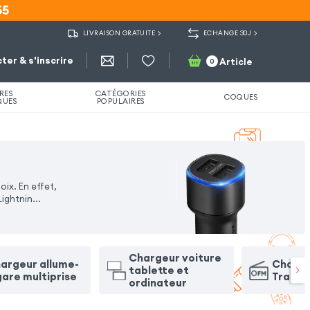
55
55
LIVRAISON GRATUITE
ECHANGE 30J
ter & s'inscrire
Article
0
RES
CATÉGORIES
COQUES
QUES
POPULAIRES
ix. En effet,
Lightnin
...
Chargeur voiture
argeur allume-
Charge
tablette et
gare multiprise
Transm
ordinateur