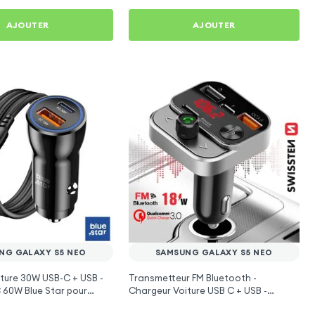
AJOUTER
AJOUTER
NG GALAXY S5 NEO
SAMSUNG GALAXY S5 NEO
ture 30W USB-C + USB -
Transmetteur FM Bluetooth -
 60W Blue Star pour
Chargeur Voiture USB C + USB -
axy S5 Neo
Swissten