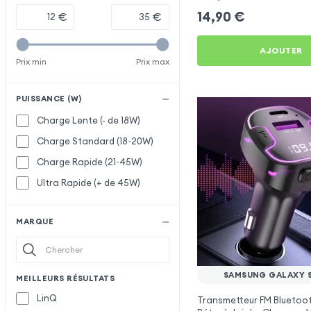
14,90
€
€
€
AJOUTER
Prix min
Prix max
PUISSANCE (W)
Charge Lente (- de 18W)
Charge Standard (18~20W)
Charge Rapide (21~45W)
Ultra Rapide (+ de 45W)
MARQUE
SAMSUNG GALAXY 
MEILLEURS RÉSULTATS
LinQ
Transmetteur FM Bluetoo