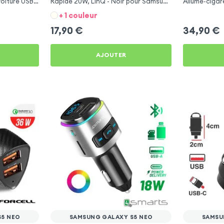
Voiture USB
Rapide 20W, LinQ - Noir pour Samsung
Allume-cigar
Galaxy S5 Neo
Galaxy S5 N
+ 1 couleur
17,90
€
34,90
€
AJOUTER
S5 NEO
SAMSUNG GALAXY S5 NEO
SAMSU