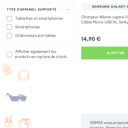
SAMSUNG GALAXY 
TYPE D'APPAREIL SUPPORTÉ
Chargeur Allume-cigare U
Tablettes et smartphones
Câble Micro-USB 1m, Setty
Smartphones
Samsung Galaxy S5 Neo
Ordinateurs portables
14,90
€
Afficher également les
AJOUTER
produits en rupture de stock
GSM55 vous propose 
propres. Parmi les f