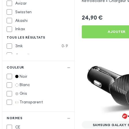
Rétroéclairé + Chargeur 
Avizar
C et USB - XO
Swissten
24,90
€
Akashi
Inkax
AJOUTER
TOUS LES RÉSULTATS
3mk
0-9
4smarts
Baseus
B
COULEUR
Belkin
Noir
Blue Star
Blanc
Bwoo
Gris
Forcell
F
Transparent
Muvit
M
Samsung
S
NORMES
SAMSUNG GALAXY 
CE
Satechi