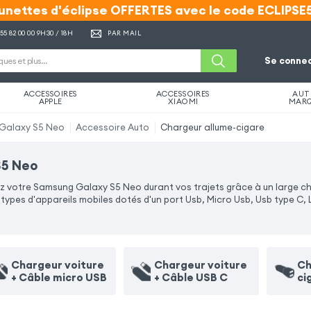
unettes d'éclipse OFFERTES avec le code ECLIPSE
unettes d'éclipse OFFERTES avec le code ECLIPSE
 55 82 00 00
9H30 / 18H
PAR MAIL
Se connec
ACCESSOIRES
ACCESSOIRES
AUT
APPLE
XIAOMI
MAR
Galaxy S5 Neo
Accessoire Auto
Chargeur allume-cigare
S5 Neo
 votre Samsung Galaxy S5 Neo durant vos trajets grâce à un large cho
pes d'appareils mobiles dotés d'un port Usb, Micro Usb, Usb type C, 
Chargeur voiture
Chargeur voiture
Ch
+ Câble micro USB
+ Câble USB C
ci