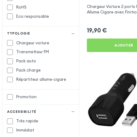
Chargeur Voiture 2 ports
RoHS
Setty
Allume Cigare avec Finit
Eco responsable
X-Level
X
pour Samsung Galaxy S5
XO
19,90
€
TYPOLOGIE
Chargeur voiture
AJOUTER
Transmetteur FM
Pack auto
Pack charge
Répartiteur allume-cigare
Promotion
ACCESSIBILITÉ
Très rapide
Immédiat