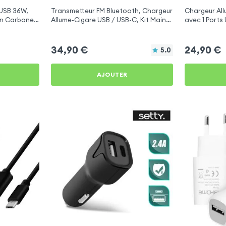
 USB 36W,
Transmetteur FM Bluetooth, Chargeur
Chargeur Al
ion Carbone
Allume-Cigare USB / USB-C, Kit Main
avec 1 Ports 
 Neo
Libre Multifonction - 4smarts
pour Samsun
34,90
€
24,90
€
5.0
AJOUTER