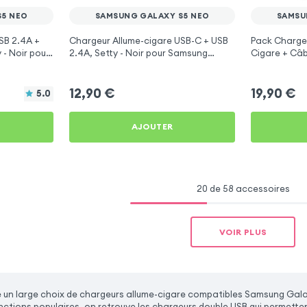
S5 NEO
SAMSUNG GALAXY S5 NEO
SAMSU
SB 2.4A +
Chargeur Allume-cigare USB-C + USB
Pack Chargeu
 - Noir pour
2.4A, Setty - Noir pour Samsung
Cigare + Câb
Galaxy S5 Neo
Samsung Gal
12,90
€
19,90
€
5.0
AJOUTER
20 de 58 accessoires
VOIR PLUS
un large choix de chargeurs allume-cigare compatibles Samsung Gala
onctions populaires, on retrouve les chargeurs double USB qui permette