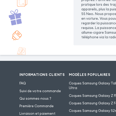
pratique lors des tra
appareils, plus la p
S5 Neo. Nous proposo
en voiture. Vous pou
regarder la puissanc
requise. La puissanc
allume-cigare Samsun
téléphone via la radi
INFORMATIONS CLIENTS
MODÈLES POPULAIRES
FAQ
Coques Samsung Galaxy Tab
Ultra
Suivi de votre commande
Coques Samsung Galaxy Z Fl
Qui sommes-nous ?
Coques Samsung Galaxy Z F
Première Commande
Coques Samsung Galaxy S2
Livraison et paiement