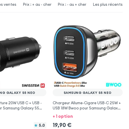
es ventes
Prix : + au - cher
Prix : - au + cher
Les plus récents
NG GALAXY S5 NEO
SAMSUNG GALAXY S5 NEO
ture 20W USB C + USB -
Chargeur Allume-Cigare USB-C 25W +
ur Samsung Galaxy S5
USB 18W Bwoo pour Samsung Galaxy
S5 Neo
+ 1 option
19,90
€
5.0