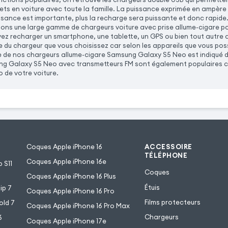
jets en voiture avec toute la famille. La puissance exprimée en ampère 
uissance est importante, plus la recharge sera puissante et donc rapid
ns une large gamme de chargeurs voiture avec prise allume-cigare pou
vez recharger un smartphone, une tablette, un GPS ou bien tout autre
e du chargeur que vous choisissez car selon les appareils que vous po
e de nos chargeurs allume-cigare Samsung Galaxy S5 Neo est indiqué da
g Galaxy S5 Neo avec transmetteurs FM sont également populaires car
o de votre voiture.
Coques Apple iPhone 16
ACCESSOIRE
TÉLÉPHONE
Coques Apple iPhone 16e
 S11
Coques
Coques Apple iPhone 16 Plus
Étuis
ip 7
Coques Apple iPhone 16 Pro
Films protecteurs
old 7
Coques Apple iPhone 16 Pro Max
Chargeurs
6
Coques Apple iPhone 17e