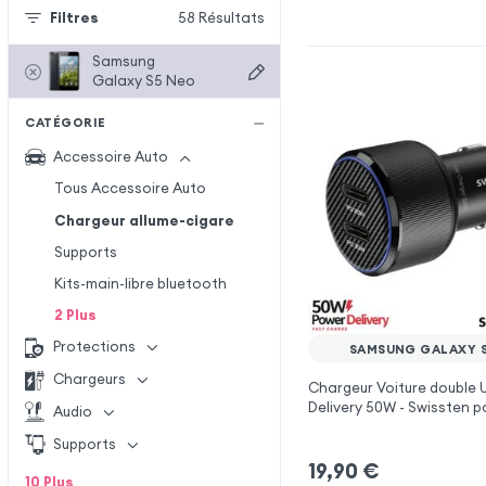
Filtres
58
Résultats
Samsung
Galaxy S5 Neo
CATÉGORIE
Accessoire Auto
Tous Accessoire Auto
Chargeur allume-cigare
Supports
Kits-main-libre bluetooth
2
Plus
Protections
SAMSUNG GALAXY 
Chargeurs
Chargeur Voiture double
Delivery 50W - Swissten 
Audio
Galaxy S5 Neo
Supports
19,90
€
10
Plus