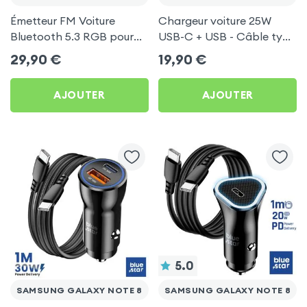
Émetteur FM Voiture
Chargeur voiture 25W
Bluetooth 5.3 RGB pour
USB-C + USB - Câble type
Samsung Galaxy Note 8
C 60W Blue Star pour
29,90
€
19,90
€
Samsung Galaxy Note 8
AJOUTER
AJOUTER
5.0
SAMSUNG GALAXY NOTE 8
SAMSUNG GALAXY NOTE 8