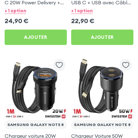
C 20W Power Delivery +
USB C + USB avec Câble
Câble USB C 60W pour
type C Swissten pour
+ 1 option
+ 1 option
Samsung Galaxy Note 8
Samsung Galaxy Note 8
24,90
€
22,90
€
AJOUTER
AJOUTER
SAMSUNG GALAXY NOTE 8
SAMSUNG GALAXY NOTE 8
Chargeur voiture 20W
Chargeur Voiture 50W