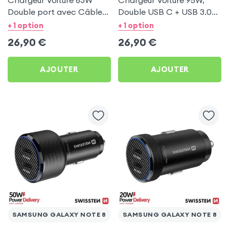
Chargeur Voiture 63W
Chargeur Voiture 95W,
Double port avec Câble
Double USB C + USB 3.0
USB C 1m pour Samsung
pour Samsung Galaxy
+ 1 option
+ 1 option
Galaxy Note 8
Note 8
26,90
€
26,90
€
AJOUTER
AJOUTER
SAMSUNG GALAXY NOTE 8
SAMSUNG GALAXY NOTE 8