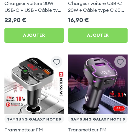
Chargeur voiture 30W
Chargeur voiture USB-C
USB-C + USB - Câble type
20W + Câble type C 60W
C 60W Blue Star pour
Blue Star pour Samsung
22,90
€
16,90
€
Samsung Galaxy Note 8
Galaxy Note 8
AJOUTER
AJOUTER
SAMSUNG GALAXY NOTE 8
SAMSUNG GALAXY NOTE 8
Transmetteur FM
Transmetteur FM