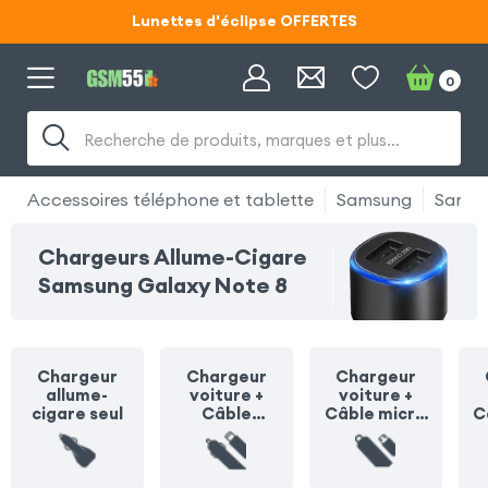
Lunettes d'éclipse OFFERTES
Code ECLIPSE55
0
Lunettes d'éclipse OFFERTES
Recherche de produits, marques et plus…
Code ECLIPSE55
Accessoires téléphone et tablette
Samsung
Samsu
Chargeurs Allume-Cigare
Samsung Galaxy Note 8
Chargeur
Chargeur
Chargeur
allume-
voiture +
voiture +
cigare seul
Câble
Câble micro
C
Lightning
USB