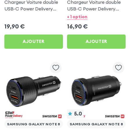
Chargeur Voiture double
Chargeur Voiture double
USB-C Power Delivery
USB-C Power Delivery
50W - Swissten pour
20W - Swissten pour
+ 1 option
Samsung Galaxy Note 8
Samsung Galaxy Note 8
19,90
€
16,90
€
AJOUTER
AJOUTER
5.0
SAMSUNG GALAXY NOTE 8
SAMSUNG GALAXY NOTE 8