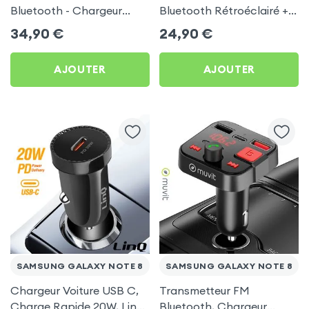
Bluetooth - Chargeur
Bluetooth Rétroéclairé +
Voiture USB C + USB -
Chargeur Voiture USB C
34,90
€
24,90
€
Swissten
et USB - XO
AJOUTER
AJOUTER
SAMSUNG GALAXY NOTE 8
SAMSUNG GALAXY NOTE 8
Chargeur Voiture USB C,
Transmetteur FM
Charge Rapide 20W, LinQ
Bluetooth, Chargeur