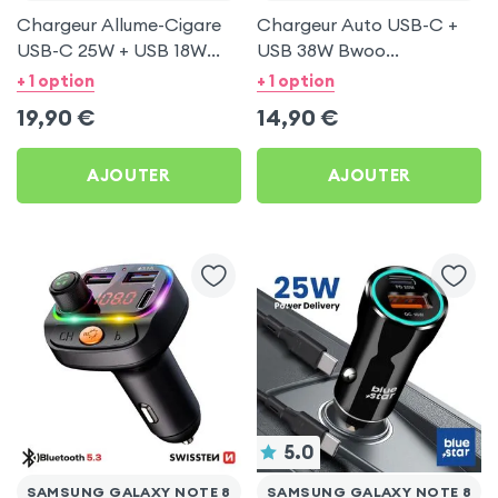
Chargeur Allume-Cigare
Chargeur Auto USB-C +
USB-C 25W + USB 18W
USB 38W Bwoo
Bwoo pour Samsung
Transparent pour
+ 1 option
+ 1 option
Galaxy Note 8
Samsung Galaxy Note 8
19,90
€
14,90
€
AJOUTER
AJOUTER
5.0
SAMSUNG GALAXY NOTE 8
SAMSUNG GALAXY NOTE 8