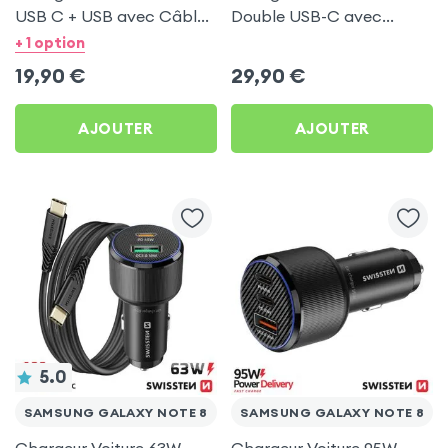
USB C + USB avec Câble
Double USB-C avec
type C Swissten pour
Câble USB C 1m pour
+ 1 option
Samsung Galaxy Note 8
Samsung Galaxy Note 8
19,90
€
29,90
€
AJOUTER
AJOUTER
5.0
SAMSUNG GALAXY NOTE 8
SAMSUNG GALAXY NOTE 8