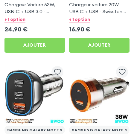
Chargeur Voiture 63W,
Chargeur voiture 20W
USB-C + USB 3.0 -
USB C + USB - Swissten
Swissten pour Samsung
pour Samsung Galaxy
+ 1 option
+ 1 option
Galaxy Note 8
Note 8
24,90
€
16,90
€
AJOUTER
AJOUTER
SAMSUNG GALAXY NOTE 8
SAMSUNG GALAXY NOTE 8