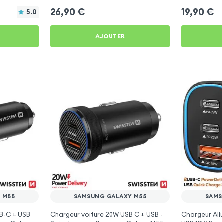
26,90
€
19,90
€
5.0
AJOUTER
 M55
SAMSUNG GALAXY M55
SAMS
B-C + USB
Chargeur voiture 20W USB C + USB -
Chargeur Al