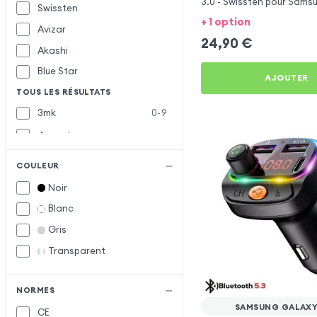
3.0 - Swissten pour Sams
Swissten
M55
+ 1 option
Avizar
24,90
€
Akashi
Blue Star
AJOUTER
TOUS LES RÉSULTATS
3mk
0-9
4smarts
Baseus
B
COULEUR
Belkin
Noir
Bwoo
Blanc
Forcell
F
Gris
Forever
Transparent
Inkax
I
Muvit
M
NORMES
SAMSUNG GALAXY
CE
Samsung
S