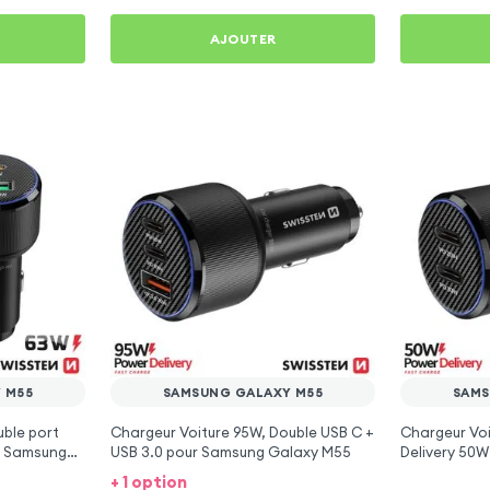
AJOUTER
 M55
SAMSUNG GALAXY M55
SAMS
ble port
Chargeur Voiture 95W, Double USB C +
Chargeur Vo
r Samsung
USB 3.0 pour Samsung Galaxy M55
Delivery 50W
Galaxy M55
+ 1 option