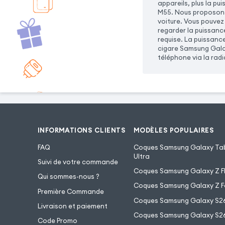
appareils, plus la p
M55. Nous proposons 
voiture. Vous pouvez
regarder la puissanc
requise. La puissanc
cigare Samsung Galax
téléphone via la radi
INFORMATIONS CLIENTS
MODÈLES POPULAIRES
FAQ
Coques Samsung Galaxy Tab
Ultra
Suivi de votre commande
Coques Samsung Galaxy Z Fl
Qui sommes-nous ?
Coques Samsung Galaxy Z F
Première Commande
Coques Samsung Galaxy S2
Livraison et paiement
Coques Samsung Galaxy S26
Code Promo