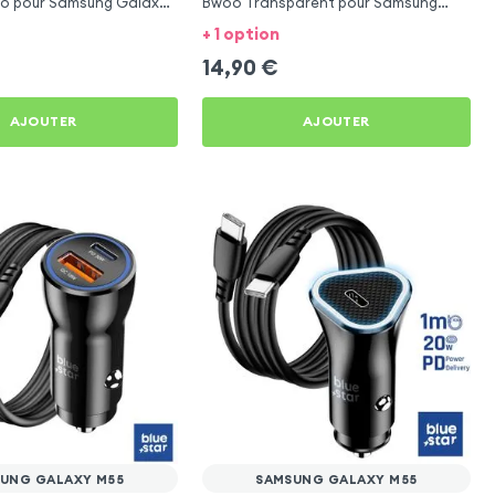
o pour Samsung Galaxy
Bwoo Transparent pour Samsung
Galaxy M55
+ 1 option
14,90
€
AJOUTER
AJOUTER
UNG GALAXY M55
SAMSUNG GALAXY M55