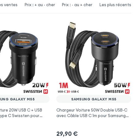
es ventes
Prix : + au - cher
Prix : - au + cher
Les plus récents
UNG GALAXY M55
SAMSUNG GALAXY M55
ture 20W USB C + USB
Chargeur Voiture 50W Double USB-C
ype C Swissten pour
avec Câble USB C 1m pour Samsung
laxy M55
Galaxy M55
29,90
€