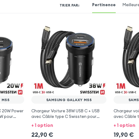
Pertinence
Meilleur
TRIER PAR
:
 M55
SAMSUNG GALAXY M55
SAMS
 C 20W Power
Chargeur Voiture 38W USB C + USB
Chargeur voi
0W pour
avec Câble type C Swissten pour
avec Câble t
Samsung Galaxy M55
Samsung Ga
+ 1 option
+ 1 option
22,90
€
19,90
€