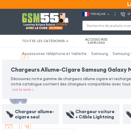
L
L
FRANÇAIS
01
ACCESSOIRES
TOUTES LES CATÉGORIES
SAMSUNG
Accessoires téléphone et tablette
Samsung
Samsung 
Chargeurs Allume-Cigare Samsung Galaxy 
Découvrez notre gamme de chargeurs allume cigare et rechargez
notre catalogue contient des chargeurs compatibles avec tous ty
Lire la suite
>
Chargeur allume-
Chargeur voiture
cigare seul
+ Câble Lightning