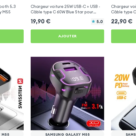
ooth 5.3
Chargeur voiture 25W USB-C + USB -
Chargeur voi
y M55
Câble type C 60W Blue Star pour
Câble type C
Samsung Galaxy M55
Samsung Ga
19,90
€
22,90
€
5.0
AJOUTER
 M55
SAMSUNG GALAXY M55
SAMS