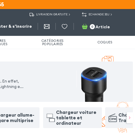
55
55
LIVRAISON GRATUITE
ECHANGE 30J
ter & s'inscrire
Article
0
RES
CATÉGORIES
COQUES
QUES
POPULAIRES
 En effet,
Lightning e
...
Chargeur voiture
argeur allume-
Charge
tablette et
gare multiprise
Transm
ordinateur