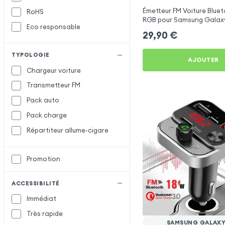
Émetteur FM Voiture Bluet
RoHS
Satechi
RGB pour Samsung Galax
Eco responsable
Setty
29,90
€
X-Level
X
TYPOLOGIE
AJOUTER
XO
Chargeur voiture
Transmetteur FM
Pack auto
Pack charge
Répartiteur allume-cigare
Promotion
ACCESSIBILITÉ
Immédiat
Très rapide
SAMSUNG GALAXY