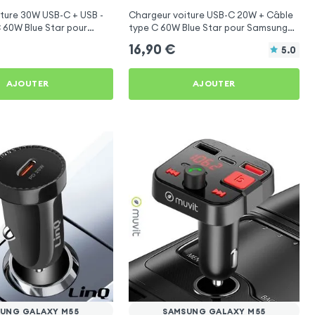
ture 30W USB-C + USB -
Chargeur voiture USB-C 20W + Câble
 60W Blue Star pour
type C 60W Blue Star pour Samsung
laxy M55
Galaxy M55
16,90
€
5.0
AJOUTER
AJOUTER
UNG GALAXY M55
SAMSUNG GALAXY M55