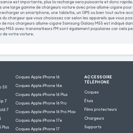
uissance est importante, plus la recharge sera puissante et donc rapid
une large gamme de chargeurs voiture avec prise allume-cigare pour r
 recharger un smartphone, une tablette, un GPS ou bien tout autre ac
e du chargeur que vous choisissez car selon les appareils que vous po
e de nos chargeurs allume-cigare Samsung Galaxy M55 est indiqué dans 
y M55 avec transmetteurs FM sont également populaires car cela per
o de votre voiture.
Coques Apple iPhone 16
ACCESSOIRE
TÉLÉPHONE
Coques Apple iPhone 16e
 S11
Coques
Coques Apple iPhone 16 Plus
Étuis
ip 7
Coques Apple iPhone 16 Pro
Films protecteurs
old 7
Coques Apple iPhone 16 Pro Max
Chargeurs
6
Coques Apple iPhone 17e
Supports
 Plus
Coques Apple iPhone 17