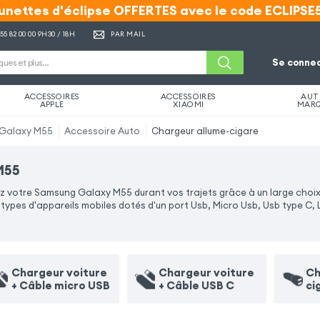
unettes d'éclipse OFFERTES avec le code ECLIPSE
unettes d'éclipse OFFERTES avec le code ECLIPSE
 55 82 00 00
9H30 / 18H
PAR MAIL
Se connec
ACCESSOIRES
ACCESSOIRES
AUT
APPLE
XIAOMI
MAR
Galaxy M55
Accessoire Auto
Chargeur allume-cigare
M55
 votre Samsung Galaxy M55 durant vos trajets grâce à un large choix.
pes d'appareils mobiles dotés d'un port Usb, Micro Usb, Usb type C, 
Chargeur voiture
Chargeur voiture
Ch
+ Câble micro USB
+ Câble USB C
ci