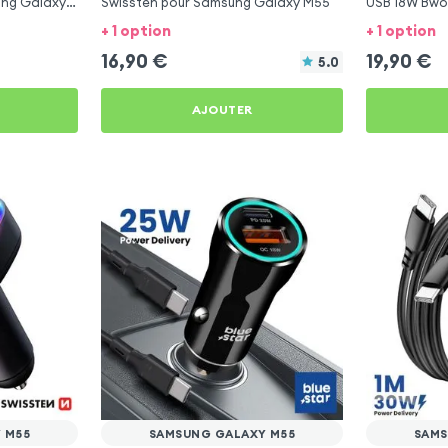
ung Galaxy
Swissten pour Samsung Galaxy M55
USB 18W Bwo
M55
+ 1 option
+ 1 option
16,90
€
19,90
€
5.0
AJOUTER
 M55
SAMSUNG GALAXY M55
SAMS