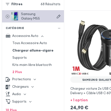
Filtres
68
Résultats
Samsung
Galaxy M55
CATÉGORIE
Accessoire Auto
Tous Accessoire Auto
Chargeur allume-cigare
Supports
Kits-main-libre bluetooth
2
Plus
Protections
SAMSUNG GALAXY
Chargeurs
Chargeur voiture 2x USB
Delivery + Câble USB C 6
Audio
Samsung Galaxy M55
+ 1 option
Supports
24,90
€
10
Plus