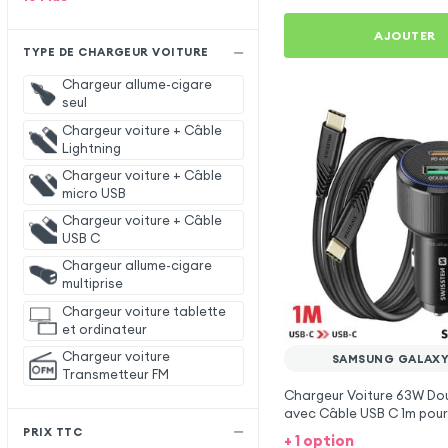
AJOUTER
TYPE DE CHARGEUR VOITURE
Chargeur allume-cigare
seul
Chargeur voiture + Câble
Lightning
Chargeur voiture + Câble
micro USB
Chargeur voiture + Câble
USB C
Chargeur allume-cigare
multiprise
Chargeur voiture tablette
et ordinateur
Chargeur voiture
SAMSUNG GALAXY
Transmetteur FM
Chargeur Voiture 63W Dou
avec Câble USB C 1m pou
Galaxy M55
PRIX TTC
+ 1 option